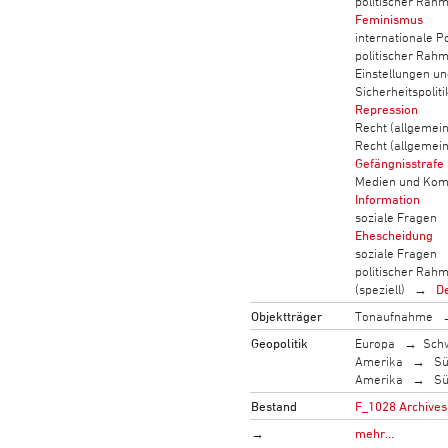
politischer Rah
Feminismus
internationale Po
politischer Rah
Einstellungen u
Sicherheitspoliti
Repression
Recht (allgemein
Recht (allgemein
Gefängnisstrafe
Medien und Kom
Information
soziale Fragen
Ehescheidung
soziale Fragen
politischer Rah
(speziell)
De
Objektträger
Tonaufnahme
Geopolitik
Europa
Sch
Amerika
Sü
Amerika
Sü
Bestand
F_1028 Archives 
→
mehr…