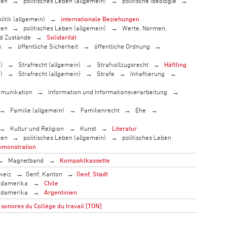
men
politisches Leben (allgemein)
politische Ideologie
litik (allgemein)
internationale Beziehungen
men
politisches Leben (allgemein)
Werte, Normen,
nd Zustände
Solidarität
k
öffentliche Sicherheit
öffentliche Ordnung
)
Strafrecht (allgemein)
Strafvollzugsrecht
Häftling
)
Strafrecht (allgemein)
Strafe
Inhaftierung
munikation
Information und Informationsverarbeitung
Familie (allgemein)
Familienrecht
Ehe
Kultur und Religion
Kunst
Literatur
men
politisches Leben (allgemein)
politisches Leben
monstration
Magnetband
Kompaktkassette
weiz
Genf, Kanton
Genf, Stadt
damerika
Chile
damerika
Argentinien
sonores du Collège du travail [TON]