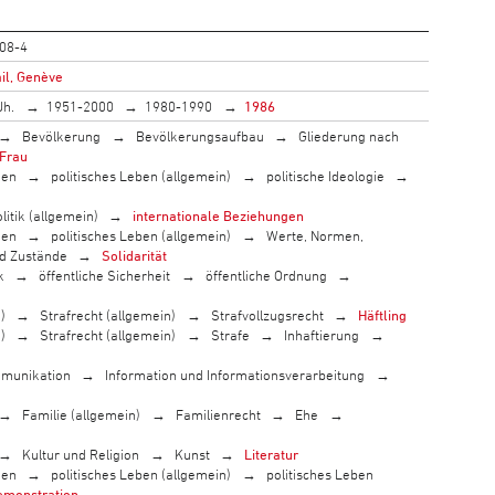
08-4
il, Genève
Jh.
1951-2000
1980-1990
1986
Bevölkerung
Bevölkerungsaufbau
Gliederung nach
Frau
men
politisches Leben (allgemein)
politische Ideologie
litik (allgemein)
internationale Beziehungen
men
politisches Leben (allgemein)
Werte, Normen,
nd Zustände
Solidarität
k
öffentliche Sicherheit
öffentliche Ordnung
)
Strafrecht (allgemein)
Strafvollzugsrecht
Häftling
)
Strafrecht (allgemein)
Strafe
Inhaftierung
munikation
Information und Informationsverarbeitung
Familie (allgemein)
Familienrecht
Ehe
Kultur und Religion
Kunst
Literatur
men
politisches Leben (allgemein)
politisches Leben
monstration