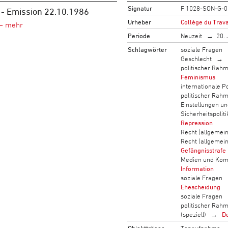
Signatur
F 1028-SON-G-0
 - Emission 22.10.1986
Urheber
Collège du Trava
Periode
Neuzeit
20. 
Schlagwörter
soziale Fragen
Geschlecht
politischer Rah
Feminismus
internationale Po
politischer Rah
Einstellungen u
Sicherheitspoliti
Repression
Recht (allgemein
Recht (allgemein
Gefängnisstrafe
Medien und Kom
Information
soziale Fragen
Ehescheidung
soziale Fragen
politischer Rah
(speziell)
De
Objektträger
Tonaufnahme