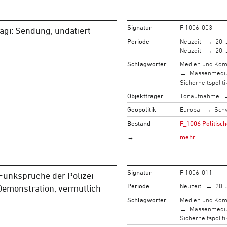
Signatur
F 1006-003
agi: Sendung, undatiert
Periode
Neuzeit
20. 
Neuzeit
20. 
Schlagwörter
Medien und Kom
Massenmed
Sicherheitspoliti
Objektträger
Tonaufnahme
Geopolitik
Europa
Sch
Bestand
F_1006 Politisch
→
mehr…
Signatur
F 1006-011
Funksprüche der Polizei
Periode
Neuzeit
20. 
Demonstration, vermutlich
Schlagwörter
Medien und Kom
Massenmed
Sicherheitspoliti