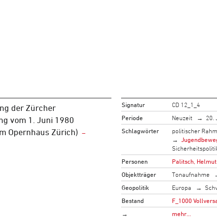
Signatur
CD 12_1_4
g der Zürcher
Periode
Neuzeit
20. 
g vom 1. Juni 1980
Schlagwörter
politischer Rah
em Opernhaus Zürich)
Jugendbewe
Sicherheitspoliti
Personen
Palitsch, Helmu
Objektträger
Tonaufnahme
Geopolitik
Europa
Sch
Bestand
F_1000 Vollver
→
mehr…