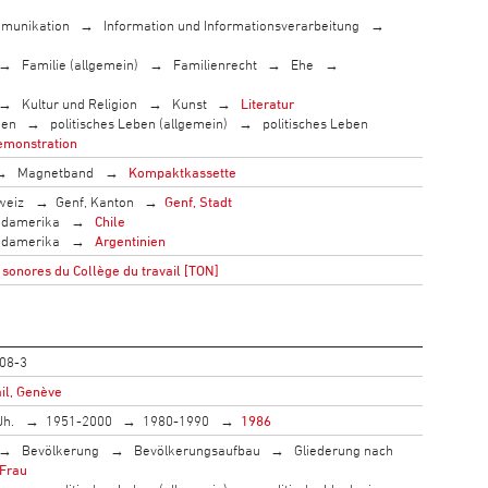
munikation
Information und Informationsverarbeitung
Familie (allgemein)
Familienrecht
Ehe
Kultur und Religion
Kunst
Literatur
men
politisches Leben (allgemein)
politisches Leben
monstration
Magnetband
Kompaktkassette
weiz
Genf, Kanton
Genf, Stadt
damerika
Chile
damerika
Argentinien
sonores du Collège du travail [TON]
08-3
il, Genève
Jh.
1951-2000
1980-1990
1986
Bevölkerung
Bevölkerungsaufbau
Gliederung nach
Frau