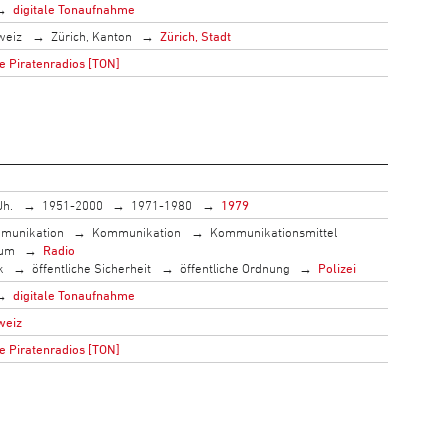
digitale Tonaufnahme
weiz
Zürich, Kanton
Zürich, Stadt
e Piratenradios [TON]
Jh.
1951-2000
1971-1980
1979
munikation
Kommunikation
Kommunikationsmittel
ium
Radio
k
öffentliche Sicherheit
öffentliche Ordnung
Polizei
digitale Tonaufnahme
weiz
e Piratenradios [TON]