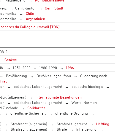
weiz
Genf, Kanton
Genf, Stadt
damerika
Chile
damerika
Argentinien
sonores du Collège du travail [TON]
08-2
il, Genève
Jh.
1951-2000
1980-1990
1986
Bevölkerung
Bevölkerungsaufbau
Gliederung nach
Frau
men
politisches Leben (allgemein)
politische Ideologie
litik (allgemein)
internationale Beziehungen
men
politisches Leben (allgemein)
Werte, Normen,
nd Zustände
Solidarität
k
öffentliche Sicherheit
öffentliche Ordnung
)
Strafrecht (allgemein)
Strafvollzugsrecht
Häftling
)
Strafrecht (allgemein)
Strafe
Inhaftierung