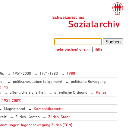
mehr Suchoptionen…
│
Hilfe
Jh.
1951-2000
1971-1980
1980
men
politisches Leben (allgemein)
politische Bewegung
gung
k
öffentliche Sicherheit
öffentliche Ordnung
Polizei
t (1951-2007)
Magnetband
Kompaktkassette
weiz
Zürich, Kanton
Zürich, Stadt
sammlungen Jugendbewegung Zürich [TON]