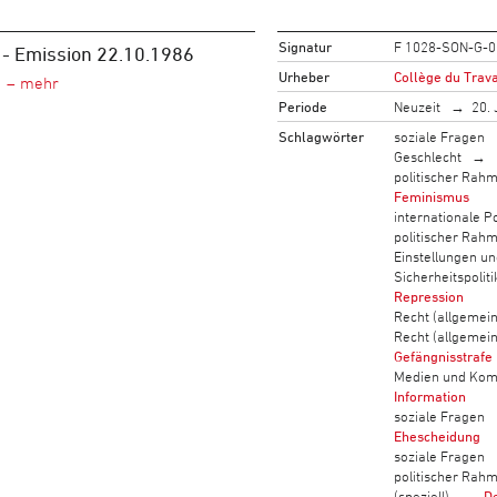
Signatur
F 1028-SON-G-0
 - Emission 22.10.1986
Urheber
Collège du Trava
Periode
Neuzeit
20. 
Schlagwörter
soziale Fragen
Geschlecht
politischer Rah
Feminismus
internationale Po
politischer Rah
Einstellungen u
Sicherheitspoliti
Repression
Recht (allgemein
Recht (allgemein
Gefängnisstrafe
Medien und Kom
Information
soziale Fragen
Ehescheidung
soziale Fragen
politischer Rah
(speziell)
De