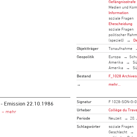
Gefängnisstrafe
Medien und Kom
Information
soziale Fragen
Ehescheidung
soziale Fragen
politischer Rah
(speziell)
De
Objektträger
Tonaufnahme
Geopolitik
Europa
Sch
Amerika
Sü
Amerika
Sü
Bestand
F_1028 Archives 
→
mehr…
Signatur
F 1028-SON-G-0
 - Emission 22.10.1986
Urheber
Collège du Trava
Periode
Neuzeit
20. 
Schlagwörter
soziale Fragen
Geschlecht