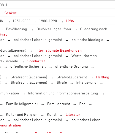
08-1
il, Genève
Jh.
1951-2000
1980-1990
1986
Bevölkerung
Bevölkerungsaufbau
Gliederung nach
Frau
men
politisches Leben (allgemein)
politische Ideologie
litik (allgemein)
internationale Beziehungen
men
politisches Leben (allgemein)
Werte, Normen,
nd Zustände
Solidarität
k
öffentliche Sicherheit
öffentliche Ordnung
)
Strafrecht (allgemein)
Strafvollzugsrecht
Häftling
)
Strafrecht (allgemein)
Strafe
Inhaftierung
munikation
Information und Informationsverarbeitung
Familie (allgemein)
Familienrecht
Ehe
Kultur und Religion
Kunst
Literatur
men
politisches Leben (allgemein)
politisches Leben
monstration
Magnetband
Kompaktkassette