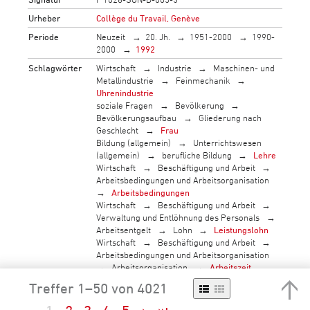
Urheber
Collège du Travail, Genève
Periode
Neuzeit
20. Jh.
1951-2000
1990-
2000
1992
Schlagwörter
Wirtschaft
Industrie
Maschinen- und
Metallindustrie
Feinmechanik
Uhrenindustrie
soziale Fragen
Bevölkerung
Bevölkerungsaufbau
Gliederung nach
Geschlecht
Frau
Bildung (allgemein)
Unterrichtswesen
(allgemein)
berufliche Bildung
Lehre
Wirtschaft
Beschäftigung und Arbeit
Arbeitsbedingungen und Arbeitsorganisation
Arbeitsbedingungen
Wirtschaft
Beschäftigung und Arbeit
Verwaltung und Entlöhnung des Personals
Arbeitsentgelt
Lohn
Leistungslohn
Wirtschaft
Beschäftigung und Arbeit
Arbeitsbedingungen und Arbeitsorganisation
Arbeitsorganisation
Arbeitszeit
soziale Fragen
Leben in der Gesellschaft
Treffer 1–50 von 4021
(allgemein)
Freizeit
Ferien
soziale Fragen
sozialer Rahmen