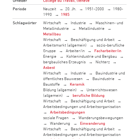
Urheber
Collège du Travail, Genève
Periode
Neuzeit
20. Jh.
1951-2000
1980-
1990
1985
Schlagwörter
Wirtschaft
Industrie
Maschinen- und
Metallindustrie
Metallindustrie
Metallbau
Wirtschaft
Beschäftigung und Arbeit
Arbeitsmarkt (allgemein)
sozio-berufliche
Gruppe
Arbeiter/in
Facharbeiter/in
Energie
Kohlenindustrie und Bergbau
bergbauliches Erzeugnis
Nichterz
Asbest
Wirtschaft
Industrie
Bauindustrie und
öffentliches Bauwesen
Bauindustrie
Baustoffe
Keramik
Bildung (allgemein)
Unterrichtswesen
(allgemein)
berufliche Bildung
Wirtschaft
Beschäftigung und Arbeit
Arbeitsbedingungen und Arbeitsorganisation
Arbeitsbedingungen
soziale Fragen
Wanderungsbewegungen
Wanderung
Einwanderung
Wirtschaft
Beschäftigung und Arbeit
Arbeitsbedingungen und Arbeitsorganisation