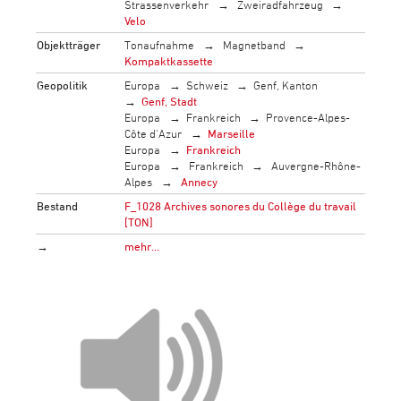
Strassenverkehr
Zweiradfahrzeug
Velo
Objektträger
Tonaufnahme
Magnetband
Kompaktkassette
Geopolitik
Europa
Schweiz
Genf, Kanton
Genf, Stadt
Europa
Frankreich
Provence-Alpes-
Côte d'Azur
Marseille
Europa
Frankreich
Europa
Frankreich
Auvergne-Rhône-
Alpes
Annecy
Bestand
F_1028 Archives sonores du Collège du travail
[TON]
→
mehr…