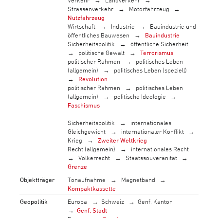
Verkehr
Landverkehr
Strassenverkehr
Motorfahrzeug
Nutzfahrzeug
Wirtschaft
Industrie
Bauindustrie und
öffentliches Bauwesen
Bauindustrie
Sicherheitspolitik
öffentliche Sicherheit
politische Gewalt
Terrorismus
politischer Rahmen
politisches Leben
(allgemein)
politisches Leben (speziell)
Revolution
politischer Rahmen
politisches Leben
(allgemein)
politische Ideologie
Faschismus
Sicherheitspolitik
internationales
Gleichgewicht
internationaler Konflikt
Krieg
Zweiter Weltkrieg
Recht (allgemein)
internationales Recht
Völkerrecht
Staatssouveränität
Grenze
Objektträger
Tonaufnahme
Magnetband
Kompaktkassette
Geopolitik
Europa
Schweiz
Genf, Kanton
Genf, Stadt