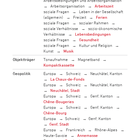
Arbeitsbedingungen und Arbeitsorganisation
Arbeitsorganisation
Arbeitszeit
soziale Fragen
Leben in der Gesellschaft
(allgemein)
Freizeit
Ferien
soziale Fragen
sozialer Rahmen
soziale Verhältnisse
sozio-ökonomische
Verhältnisse
Lebensbedingungen
soziale Fragen
Gesundheit
soziale Fragen
Kultur und Religion
Kunst
Musik
Objektträger
Tonaufnahme
Magnetband
Kompaktkassette
Geopolitik
Europa
Schweiz
Neuchâtel, Kanton
La Chaux-de-Fonds
Europa
Schweiz
Neuchâtel, Kanton
Neuchâtel, Stadt
Europa
Schweiz
Genf, Kanton
Chêne-Bougeries
Europa
Schweiz
Genf, Kanton
Chêne-Bourg
Europa
Schweiz
Genf, Kanton
Genf, Stadt
Europa
Frankreich
Rhône-Alpes
Haute-Savoie
Annemasse