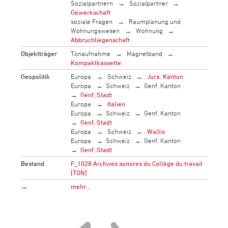
Sozialpartnern
Sozialpartner
Gewerkschaft
soziale Fragen
Raumplanung und
Wohnungswesen
Wohnung
Abbruchliegenschaft
Objektträger
Tonaufnahme
Magnetband
Kompaktkassette
Geopolitik
Europa
Schweiz
Jura, Kanton
Europa
Schweiz
Genf, Kanton
Genf, Stadt
Europa
Italien
Europa
Schweiz
Genf, Kanton
Genf, Stadt
Europa
Schweiz
Wallis
Europa
Schweiz
Genf, Kanton
Genf, Stadt
Bestand
F_1028 Archives sonores du Collège du travail
[TON]
→
mehr…