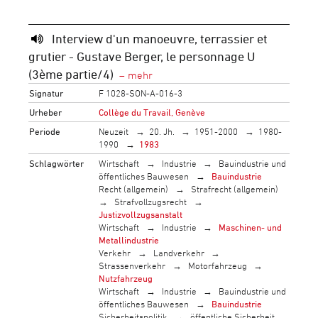
Interview d'un manoeuvre, terrassier et
grutier - Gustave Berger, le personnage U
(3ème partie/4)
Signatur
F 1028-SON-A-016-3
Urheber
Collège du Travail, Genève
Periode
Neuzeit
20. Jh.
1951-2000
1980-
1990
1983
Schlagwörter
Wirtschaft
Industrie
Bauindustrie und
öffentliches Bauwesen
Bauindustrie
Recht (allgemein)
Strafrecht (allgemein)
Strafvollzugsrecht
Justizvollzugsanstalt
Wirtschaft
Industrie
Maschinen- und
Metallindustrie
Verkehr
Landverkehr
Strassenverkehr
Motorfahrzeug
Nutzfahrzeug
Wirtschaft
Industrie
Bauindustrie und
öffentliches Bauwesen
Bauindustrie
Sicherheitspolitik
öffentliche Sicherheit