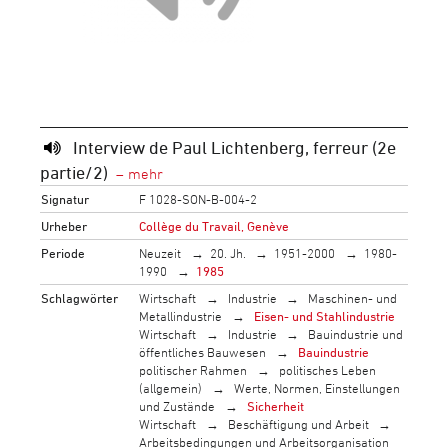
Interview de Paul Lichtenberg, ferreur (2e
partie/2)
Signatur
F 1028-SON-B-004-2
Urheber
Collège du Travail, Genève
Periode
Neuzeit
20. Jh.
1951-2000
1980-
1990
1985
Schlagwörter
Wirtschaft
Industrie
Maschinen- und
Metallindustrie
Eisen- und Stahlindustrie
Wirtschaft
Industrie
Bauindustrie und
öffentliches Bauwesen
Bauindustrie
politischer Rahmen
politisches Leben
(allgemein)
Werte, Normen, Einstellungen
und Zustände
Sicherheit
Wirtschaft
Beschäftigung und Arbeit
Arbeitsbedingungen und Arbeitsorganisation