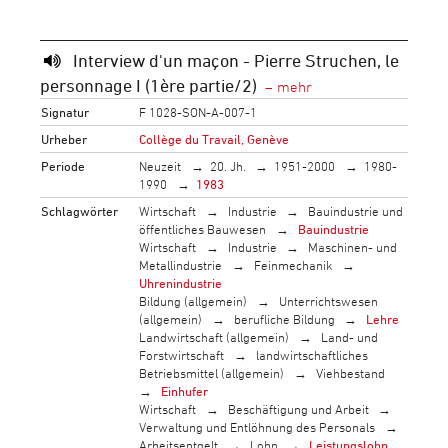
Interview d'un maçon - Pierre Struchen, le
personnage I (1ère partie/2)
Signatur
F 1028-SON-A-007-1
Urheber
Collège du Travail, Genève
Periode
Neuzeit
20. Jh.
1951-2000
1980-
1990
1983
Schlagwörter
Wirtschaft
Industrie
Bauindustrie und
öffentliches Bauwesen
Bauindustrie
Wirtschaft
Industrie
Maschinen- und
Metallindustrie
Feinmechanik
Uhrenindustrie
Bildung (allgemein)
Unterrichtswesen
(allgemein)
berufliche Bildung
Lehre
Landwirtschaft (allgemein)
Land- und
Forstwirtschaft
landwirtschaftliches
Betriebsmittel (allgemein)
Viehbestand
Einhufer
Wirtschaft
Beschäftigung und Arbeit
Verwaltung und Entlöhnung des Personals
Arbeitsentgelt
Lohn
Leistungslohn