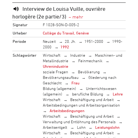
Interview de Louisa Vuille, ouvrière
horlogère (2e partie/3)
Signatur
F 1028-SON-D-005-2
Urheber
Collège du Travail, Genève
Periode
Neuzeit
20. Jh.
1951-2000
1990-
2000
1992
Schlagwörter
Wirtschaft
Industrie
Maschinen- und
Metallindustrie
Feinmechanik
Uhrenindustrie
soziale Fragen
Bevölkerung
Bevölkerungsaufbau
Gliederung nach
Geschlecht
Frau
Bildung (allgemein)
Unterrichtswesen
(allgemein)
berufliche Bildung
Lehre
Wirtschaft
Beschäftigung und Arbeit
Arbeitsbedingungen und Arbeitsorganisation
Arbeitsbedingungen
Wirtschaft
Beschäftigung und Arbeit
Verwaltung und Entlöhnung des Personals
Arbeitsentgelt
Lohn
Leistungslohn
Wirtschaft
Beschäftigung und Arbeit