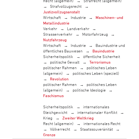
Recht (allgemein)
Strafrecht (allgemein)
Strafvollzugsrecht
Justizvollzugsanstalt
Wirtschaft
Industrie
Maschinen- und
Metallindustrie
Verkehr
Landverkehr
Strassenverkehr
Motorfahrzeug
Nutzfahrzeug
Wirtschaft
Industrie
Bauindustrie und
öffentliches Bauwesen
Bauindustrie
Sicherheitspolitik
öffentliche Sicherheit
politische Gewalt
Terrorismus
politischer Rahmen
politisches Leben
(allgemein)
politisches Leben (speziell)
Revolution
politischer Rahmen
politisches Leben
(allgemein)
politische Ideologie
Faschismus
Sicherheitspolitik
internationales
Gleichgewicht
internationaler Konflikt
Krieg
Zweiter Weltkrieg
Recht (allgemein)
internationales Recht
Völkerrecht
Staatssouveränität
Grenze