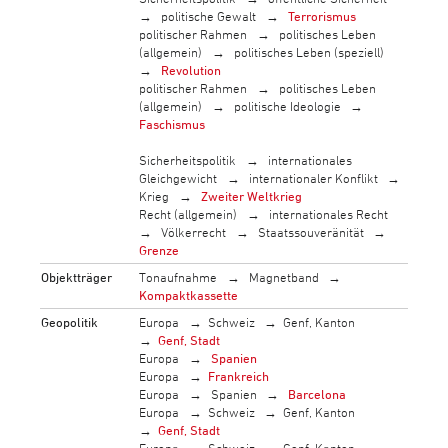
politische Gewalt
Terrorismus
politischer Rahmen
politisches Leben
(allgemein)
politisches Leben (speziell)
Revolution
politischer Rahmen
politisches Leben
(allgemein)
politische Ideologie
Faschismus
Sicherheitspolitik
internationales
Gleichgewicht
internationaler Konflikt
Krieg
Zweiter Weltkrieg
Recht (allgemein)
internationales Recht
Völkerrecht
Staatssouveränität
Grenze
Objektträger
Tonaufnahme
Magnetband
Kompaktkassette
Geopolitik
Europa
Schweiz
Genf, Kanton
Genf, Stadt
Europa
Spanien
Europa
Frankreich
Europa
Spanien
Barcelona
Europa
Schweiz
Genf, Kanton
Genf, Stadt