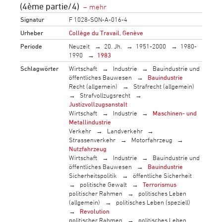
(4ème partie/4)
Signatur
F 1028-SON-A-016-4
Urheber
Collège du Travail, Genève
Periode
Neuzeit
20. Jh.
1951-2000
1980-
1990
1983
Schlagwörter
Wirtschaft
Industrie
Bauindustrie und
öffentliches Bauwesen
Bauindustrie
Recht (allgemein)
Strafrecht (allgemein)
Strafvollzugsrecht
Justizvollzugsanstalt
Wirtschaft
Industrie
Maschinen- und
Metallindustrie
Verkehr
Landverkehr
Strassenverkehr
Motorfahrzeug
Nutzfahrzeug
Wirtschaft
Industrie
Bauindustrie und
öffentliches Bauwesen
Bauindustrie
Sicherheitspolitik
öffentliche Sicherheit
politische Gewalt
Terrorismus
politischer Rahmen
politisches Leben
(allgemein)
politisches Leben (speziell)
Revolution
politischer Rahmen
politisches Leben