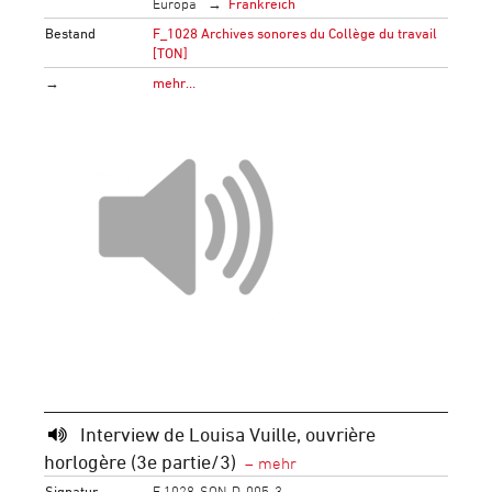
Europa
Frankreich
Bestand
F_1028 Archives sonores du Collège du travail
[TON]
→
mehr…
Interview de Louisa Vuille, ouvrière
horlogère (3e partie/3)
Signatur
F 1028-SON-D-005-3