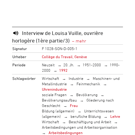
Interview de Louisa Vuille, ouvrière
horlogère (1ère partie/3)
Signatur
F 1028-SON-D-005-1
Urheber
Collège du Travail, Genève
Periode
Neuzeit
20. Jh.
1951-2000
1990-
2000
1992
Schlagwörter
Wirtschaft
Industrie
Maschinen- und
Metallindustrie
Feinmechanik
Uhrenindustrie
soziale Fragen
Bevölkerung
Bevölkerungsaufbau
Gliederung nach
Geschlecht
Frau
Bildung (allgemein)
Unterrichtswesen
(allgemein)
berufliche Bildung
Lehre
Wirtschaft
Beschäftigung und Arbeit
Arbeitsbedingungen und Arbeitsorganisation
Arbeitsbedingungen