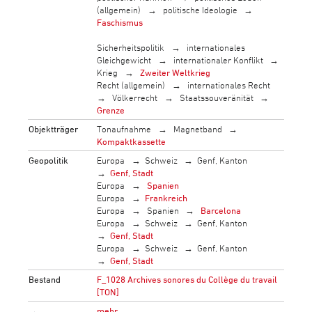
(allgemein)
politische Ideologie
Faschismus
Sicherheitspolitik
internationales
Gleichgewicht
internationaler Konflikt
Krieg
Zweiter Weltkrieg
Recht (allgemein)
internationales Recht
Völkerrecht
Staatssouveränität
Grenze
Objektträger
Tonaufnahme
Magnetband
Kompaktkassette
Geopolitik
Europa
Schweiz
Genf, Kanton
Genf, Stadt
Europa
Spanien
Europa
Frankreich
Europa
Spanien
Barcelona
Europa
Schweiz
Genf, Kanton
Genf, Stadt
Europa
Schweiz
Genf, Kanton
Genf, Stadt
Bestand
F_1028 Archives sonores du Collège du travail
[TON]
→
mehr…