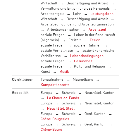
Wirtschaft
Beschäftigung und Arbeit
Verwaltung und Entlöhnung des Personals
Arbeitsentgelt
Lohn
Leistungslohn
Wirtschaft
Beschäftigung und Arbeit
Arbeitsbedingungen und Arbeitsorganisation
Arbeitsorganisation
Arbeitszeit
soziale Fragen
Leben in der Gesellschaft
(allgemein)
Freizeit
Ferien
soziale Fragen
sozialer Rahmen
soziale Verhältnisse
sozio-ökonomische
Verhältnisse
Lebensbedingungen
soziale Fragen
Gesundheit
soziale Fragen
Kultur und Religion
Kunst
Musik
Objektträger
Tonaufnahme
Magnetband
Kompaktkassette
Geopolitik
Europa
Schweiz
Neuchâtel, Kanton
La Chaux-de-Fonds
Europa
Schweiz
Neuchâtel, Kanton
Neuchâtel, Stadt
Europa
Schweiz
Genf, Kanton
Chêne-Bougeries
Europa
Schweiz
Genf, Kanton
Chêne-Bourg