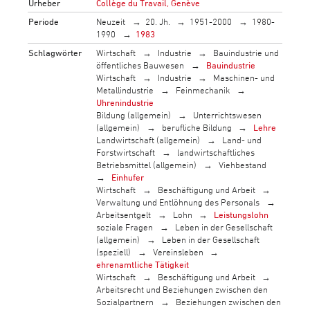
Urheber
Collège du Travail, Genève
Periode
Neuzeit
20. Jh.
1951-2000
1980-
1990
1983
Schlagwörter
Wirtschaft
Industrie
Bauindustrie und
öffentliches Bauwesen
Bauindustrie
Wirtschaft
Industrie
Maschinen- und
Metallindustrie
Feinmechanik
Uhrenindustrie
Bildung (allgemein)
Unterrichtswesen
(allgemein)
berufliche Bildung
Lehre
Landwirtschaft (allgemein)
Land- und
Forstwirtschaft
landwirtschaftliches
Betriebsmittel (allgemein)
Viehbestand
Einhufer
Wirtschaft
Beschäftigung und Arbeit
Verwaltung und Entlöhnung des Personals
Arbeitsentgelt
Lohn
Leistungslohn
soziale Fragen
Leben in der Gesellschaft
(allgemein)
Leben in der Gesellschaft
(speziell)
Vereinsleben
ehrenamtliche Tätigkeit
Wirtschaft
Beschäftigung und Arbeit
Arbeitsrecht und Beziehungen zwischen den
Sozialpartnern
Beziehungen zwischen den