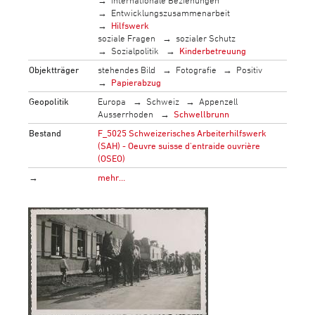
Entwicklungszusammenarbeit
Hilfswerk
soziale Fragen
sozialer Schutz
Sozialpolitik
Kinderbetreuung
Objektträger
stehendes Bild
Fotografie
Positiv
Papierabzug
Geopolitik
Europa
Schweiz
Appenzell
Ausserrhoden
Schwellbrunn
Bestand
F_5025 Schweizerisches Arbeiterhilfswerk
(SAH) - Oeuvre suisse d'entraide ouvrière
(OSEO)
→
mehr…