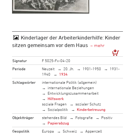
Kinderlager der Arbeiterkinderhilfe: Kinder
sitzen gemeinsam vor dem Haus
Signatur
F 5025-Fx-04-20
Periode
Neuzeit
20. Jh.
1901-1950
1931-
1940
1934
Schlagwörter
internationale Politik (allgemein)
internationale Beziehungen
Entwicklungszusammenarbeit
Hilfswerk
soziale Fragen
sozialer Schutz
Sozialpolitik
Kinderbetreuung
Objektträger
stehendes Bild
Fotografie
Positiv
Papierabzug
Geopolitik
Europa
Schweiz
Appenzell