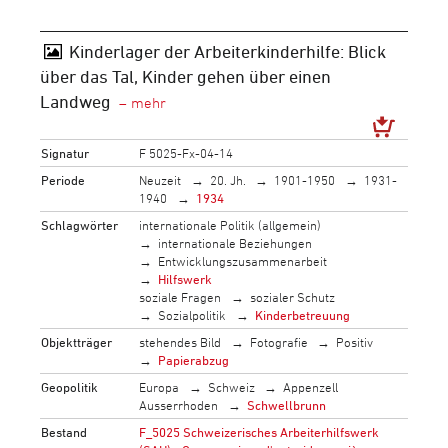
Kinderlager der Arbeiterkinderhilfe: Blick
über das Tal, Kinder gehen über einen
Landweg
Signatur
F 5025-Fx-04-14
Periode
Neuzeit
20. Jh.
1901-1950
1931-
1940
1934
Schlagwörter
internationale Politik (allgemein)
internationale Beziehungen
Entwicklungszusammenarbeit
Hilfswerk
soziale Fragen
sozialer Schutz
Sozialpolitik
Kinderbetreuung
Objektträger
stehendes Bild
Fotografie
Positiv
Papierabzug
Geopolitik
Europa
Schweiz
Appenzell
Ausserrhoden
Schwellbrunn
Bestand
F_5025 Schweizerisches Arbeiterhilfswerk