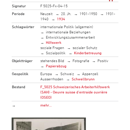
Signatur
F 5025-Fx-04-15
Periode
Neuzeit
20. Jh.
1901-1950
1931-
1940
1934
Schlagwörter
internationale Politik (allgemein)
internationale Beziehungen
Entwicklungszusammenarbeit
Hilfswerk
soziale Fragen
sozialer Schutz
Sozialpolitik
Kinderbetreuung
Objektträger
stehendes Bild
Fotografie
Positiv
Papierabzug
Geopolitik
Europa
Schweiz
Appenzell
Ausserrhoden
Schwellbrunn
Bestand
F_5025 Schweizerisches Arbeiterhilfswerk
(SAH) - Oeuvre suisse d'entraide ouvrière
(OSEO)
→
mehr…