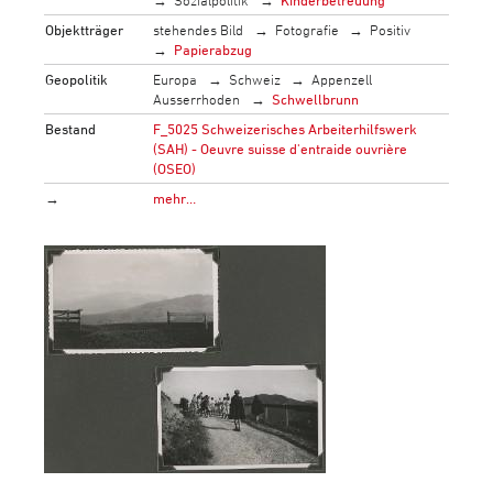
Objektträger
stehendes Bild
Fotografie
Positiv
Papierabzug
Geopolitik
Europa
Schweiz
Appenzell
Ausserrhoden
Schwellbrunn
Bestand
F_5025 Schweizerisches Arbeiterhilfswerk
(SAH) - Oeuvre suisse d'entraide ouvrière
(OSEO)
→
mehr…