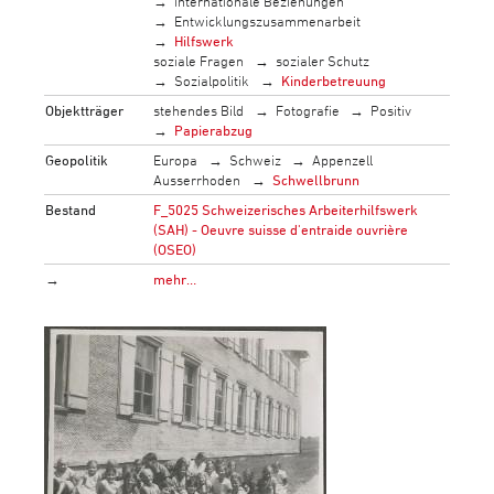
internationale Beziehungen
Entwicklungszusammenarbeit
Hilfswerk
soziale Fragen
sozialer Schutz
Sozialpolitik
Kinderbetreuung
Objektträger
stehendes Bild
Fotografie
Positiv
Papierabzug
Geopolitik
Europa
Schweiz
Appenzell
Ausserrhoden
Schwellbrunn
Bestand
F_5025 Schweizerisches Arbeiterhilfswerk
(SAH) - Oeuvre suisse d'entraide ouvrière
(OSEO)
→
mehr…