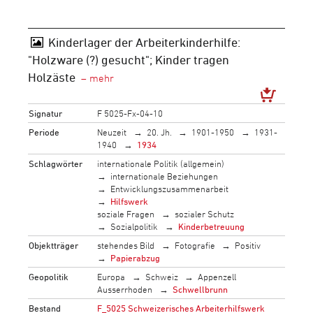
Kinderlager der Arbeiterkinderhilfe:
"Holzware (?) gesucht"; Kinder tragen
Holzäste
Signatur
F 5025-Fx-04-10
Periode
Neuzeit
20. Jh.
1901-1950
1931-
1940
1934
Schlagwörter
internationale Politik (allgemein)
internationale Beziehungen
Entwicklungszusammenarbeit
Hilfswerk
soziale Fragen
sozialer Schutz
Sozialpolitik
Kinderbetreuung
Objektträger
stehendes Bild
Fotografie
Positiv
Papierabzug
Geopolitik
Europa
Schweiz
Appenzell
Ausserrhoden
Schwellbrunn
Bestand
F_5025 Schweizerisches Arbeiterhilfswerk