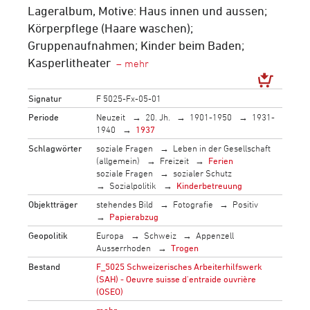
Lageralbum, Motive: Haus innen und aussen;
Körperpflege (Haare waschen);
Gruppenaufnahmen; Kinder beim Baden;
Kasperlitheater
Signatur
F 5025-Fx-05-01
Periode
Neuzeit
20. Jh.
1901-1950
1931-
1940
1937
Schlagwörter
soziale Fragen
Leben in der Gesellschaft
(allgemein)
Freizeit
Ferien
soziale Fragen
sozialer Schutz
Sozialpolitik
Kinderbetreuung
Objektträger
stehendes Bild
Fotografie
Positiv
Papierabzug
Geopolitik
Europa
Schweiz
Appenzell
Ausserrhoden
Trogen
Bestand
F_5025 Schweizerisches Arbeiterhilfswerk
(SAH) - Oeuvre suisse d'entraide ouvrière
(OSEO)
→
mehr…