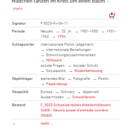
Mädchen tanzen im Kreis um einen Baum
Signatur
F 5025-Fx-04-11
Periode
Neuzeit
20. Jh.
1901-1950
1931-
1940
1934
Schlagwörter
internationale Politik (allgemein)
internationale Beziehungen
Entwicklungszusammenarbeit
Hilfswerk
soziale Fragen
sozialer Schutz
Sozialpolitik
Kinderbetreuung
Objektträger
stehendes Bild
Fotografie
Positiv
Papierabzug
Geopolitik
Europa
Schweiz
Appenzell
Ausserrhoden
Schwellbrunn
Bestand
F_5025 Schweizerisches Arbeiterhilfswerk
(SAH) - Oeuvre suisse d'entraide ouvrière
(OSEO)
→
mehr…