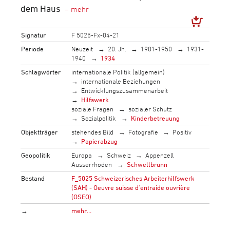
dem Haus
Signatur
F 5025-Fx-04-21
Periode
Neuzeit
20. Jh.
1901-1950
1931-
1940
1934
Schlagwörter
internationale Politik (allgemein)
internationale Beziehungen
Entwicklungszusammenarbeit
Hilfswerk
soziale Fragen
sozialer Schutz
Sozialpolitik
Kinderbetreuung
Objektträger
stehendes Bild
Fotografie
Positiv
Papierabzug
Geopolitik
Europa
Schweiz
Appenzell
Ausserrhoden
Schwellbrunn
Bestand
F_5025 Schweizerisches Arbeiterhilfswerk
(SAH) - Oeuvre suisse d'entraide ouvrière
(OSEO)
→
mehr…