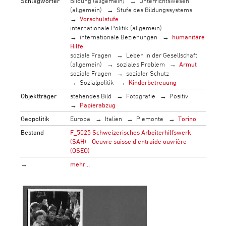
Schlagwörter
Bildung (allgemein)
Unterrichtswesen
(allgemein)
Stufe des Bildungssystems
Vorschulstufe
internationale Politik (allgemein)
internationale Beziehungen
humanitäre
Hilfe
soziale Fragen
Leben in der Gesellschaft
(allgemein)
soziales Problem
Armut
soziale Fragen
sozialer Schutz
Sozialpolitik
Kinderbetreuung
Objektträger
stehendes Bild
Fotografie
Positiv
Papierabzug
Geopolitik
Europa
Italien
Piemonte
Torino
Bestand
F_5025 Schweizerisches Arbeiterhilfswerk
(SAH) - Oeuvre suisse d'entraide ouvrière
(OSEO)
→
mehr…