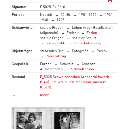
Signatur
F 5025-Fx-06-01
Periode
Neuzeit
20. Jh.
1901-1950
1931-
1940
1935
Schlagwörter
soziale Fragen
Leben in der Gesellschaft
(allgemein)
Freizeit
Ferien
soziale Fragen
sozialer Schutz
Sozialpolitik
Kinderbetreuung
Objektträger
stehendes Bild
Fotografie
Positiv
Papierabzug
Geopolitik
Europa
Schweiz
Appenzell
Ausserrhoden
Schwellbrunn
Bestand
F_5025 Schweizerisches Arbeiterhilfswerk
(SAH) - Oeuvre suisse d'entraide ouvrière
(OSEO)
→
mehr…