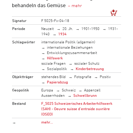
behandeln das Gemüse
Signatur
F 5025-Fx-04-18
Periode
Neuzeit
20. Jh.
1901-1950
1931-
1940
1934
Schlagwörter
internationale Politik (allgemein)
internationale Beziehungen
Entwicklungszusammenarbeit
Hilfswerk
soziale Fragen
sozialer Schutz
Sozialpolitik
Kinderbetreuung
Objektträger
stehendes Bild
Fotografie
Positiv
Papierabzug
Geopolitik
Europa
Schweiz
Appenzell
Ausserrhoden
Schwellbrunn
Bestand
F_5025 Schweizerisches Arbeiterhilfswerk
(SAH) - Oeuvre suisse d'entraide ouvrière
(OSEO)
→
mehr…