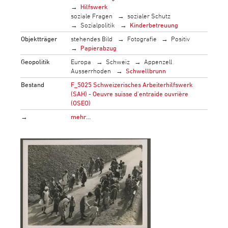
Hilfswerk
soziale Fragen
sozialer Schutz
Sozialpolitik
Kinderbetreuung
Objektträger
stehendes Bild
Fotografie
Positiv
Papierabzug
Geopolitik
Europa
Schweiz
Appenzell
Ausserrhoden
Schwellbrunn
Bestand
F_5025 Schweizerisches Arbeiterhilfswerk
(SAH) - Oeuvre suisse d'entraide ouvrière
(OSEO)
→
mehr…