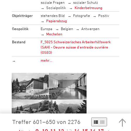
soziale Fragen
sozialer Schutz
Sozialpolitik
Kinderbetreuung
Objektträger
stehendes Bild
Fotografie
Positiv
Papierabzug
Geopolitik
Europa
Belgien
Antwerpen
Mechelen
Bestand
F_5025 Schweizerisches Arbeiterhilfswerk
(SAH) - Oeuvre suisse d'entraide ouvrière
(OSEO)
→
mehr…
Treffer 601–650 von 2276