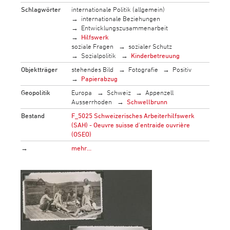
Schlagwörter
internationale Politik (allgemein)
internationale Beziehungen
Entwicklungszusammenarbeit
Hilfswerk
soziale Fragen
sozialer Schutz
Sozialpolitik
Kinderbetreuung
Objektträger
stehendes Bild
Fotografie
Positiv
Papierabzug
Geopolitik
Europa
Schweiz
Appenzell
Ausserrhoden
Schwellbrunn
Bestand
F_5025 Schweizerisches Arbeiterhilfswerk
(SAH) - Oeuvre suisse d'entraide ouvrière
(OSEO)
→
mehr…