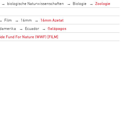
biologische Naturwissenschaften
Biologie
Zoologie
Film
16mm
16mm Azetat
damerika
Ecuador
Galápagos
de Fund For Nature (WWF) [FILM]