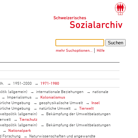
mehr Suchoptionen…
│
Hilfe
Jh.
1951-2000
1971-1980
litik (allgemein)
internationale Beziehungen
nationale
Imperialismus
Kolonialismus
ürliche Umgebung
geophysikalische Umwelt
Insel
ürliche Umgebung
natürliche Umwelt
Tierwelt
eltpolitik (allgemein)
Bekämpfung der Umweltbelastungen
ierwelt
Tierschutz
eltpolitik (allgemein)
Bekämpfung der Umweltbelastungen
Nationalpark
d Forschung
Naturwissenschaften und angewandte