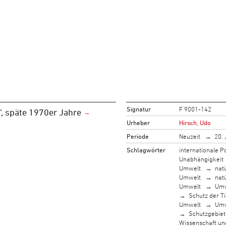
Signatur
F 9001-142
, späte 1970er Jahre
Urheber
Hirsch, Udo
Periode
Neuzeit
20. 
Schlagwörter
internationale Po
Unabhängigkeit
Umwelt
nat
Umwelt
nat
Umwelt
Umw
Schutz der T
Umwelt
Umw
Schutzgebiet
Wissenschaft un