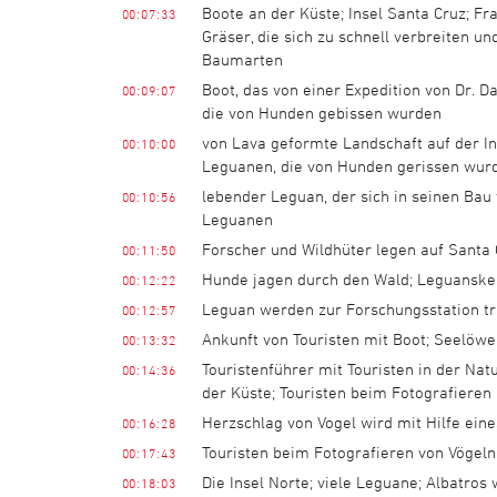
Boote an der Küste; Insel Santa Cruz; Fr
00:07:33
Gräser, die sich zu schnell verbreiten u
Baumarten
Boot, das von einer Expedition von Dr. 
00:09:07
die von Hunden gebissen wurden
von Lava geformte Landschaft auf der I
00:10:00
Leguanen, die von Hunden gerissen wur
lebender Leguan, der sich in seinen Bau 
00:10:56
Leguanen
Forscher und Wildhüter legen auf Santa 
00:11:50
Hunde jagen durch den Wald; Leguanske
00:12:22
Leguan werden zur Forschungsstation tr
00:12:57
Ankunft von Touristen mit Boot; Seelöw
00:13:32
Touristenführer mit Touristen in der Na
00:14:36
der Küste; Touristen beim Fotografieren
Herzschlag von Vogel wird mit Hilfe ei
00:16:28
Touristen beim Fotografieren von Vögeln
00:17:43
Die Insel Norte; viele Leguane; Albatros
00:18:03