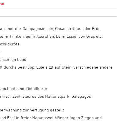
at
, einer der Galapagosinseln; Gasaustritt aus der Erde
eim Trinken, beim Ausruhen, beim Essen von Gras etc.
schildkröte
g
chsen an Land
ft durchs Gestrüpp; Eule sitzt auf Stein; verschiedene andere
zeichnet sind; Detailkarte
tral“; Zentralbüros des Nationalpark ‚Galapagos‘;
erwachung zur Verfügung gestellt
und Esel in freier Natur; zwei Männer jagen Ziegen und