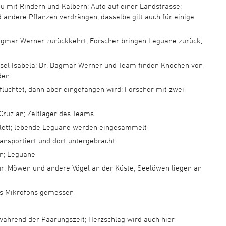
au mit Rindern und Kälbern; Auto auf einer Landstrasse;
nd andere Pflanzen verdrängen; dasselbe gilt auch für einige
Dagmar Werner zurückkehrt; Forscher bringen Leguane zurück,
nsel Isabela; Dr. Dagmar Werner und Team finden Knochen von
den
flüchtet, dann aber eingefangen wird; Forscher mit zwei
Cruz an; Zeltlager des Teams
lett; lebende Leguane werden eingesammelt
ansportiert und dort untergebracht
en; Leguane
tur; Möwen und andere Vögel an der Küste; Seelöwen liegen an
nes Mikrofons gemessen
 während der Paarungszeit; Herzschlag wird auch hier