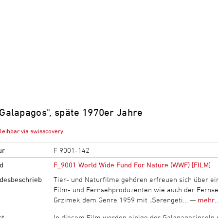
"Galapagos", späte 1970er Jahre
leihbar via swisscovery
ur
F 9001-142
d
F_9001 World Wide Fund For Nature (WWF) [FILM]
desbeschrieb
Tier- und Naturfilme gehören erfreuen sich über 
Film- und Fernsehproduzenten wie auch der Fernseh
Grzimek dem Genre 1959 mit „Serengeti… —
mehr..
ct
In diesem Film werden einige der Galapagosinseln n