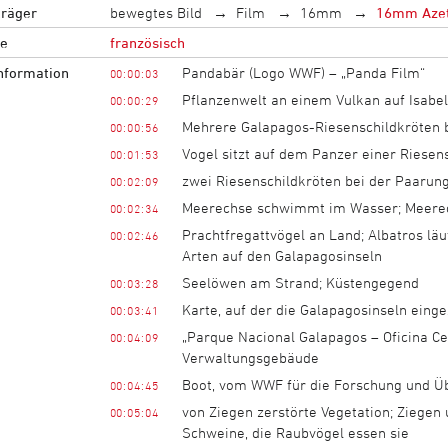
träger
bewegtes Bild
Film
16mm
16mm Azet
e
französisch
information
Pandabär (Logo WWF) – „Panda Film“
00:00:03
Pflanzenwelt an einem Vulkan auf Isabela
00:00:29
Mehrere Galapagos-Riesenschildkröten b
00:00:56
Vogel sitzt auf dem Panzer einer Riesen
00:01:53
zwei Riesenschildkröten bei der Paarun
00:02:09
Meerechse schwimmt im Wasser; Meere
00:02:34
Prachtfregattvögel an Land; Albatros läu
00:02:46
Arten auf den Galapagosinseln
Seelöwen am Strand; Küstengegend
00:03:28
Karte, auf der die Galapagosinseln einge
00:03:41
„Parque Nacional Galapagos – Oficina Cen
00:04:09
Verwaltungsgebäude
Boot, vom WWF für die Forschung und Üb
00:04:45
von Ziegen zerstörte Vegetation; Ziegen 
00:05:04
Schweine, die Raubvögel essen sie