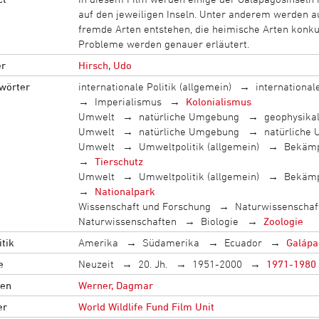
auf den jeweiligen Inseln. Unter anderem werden a
fremde Arten entstehen, die heimische Arten konku
Probleme werden genauer erläutert.
r
Hirsch, Udo
wörter
internationale Politik (allgemein)
internationa
Imperialismus
Kolonialismus
Umwelt
natürliche Umgebung
geophysika
Umwelt
natürliche Umgebung
natürliche
Umwelt
Umweltpolitik (allgemein)
Bekämp
Tierschutz
Umwelt
Umweltpolitik (allgemein)
Bekämp
Nationalpark
Wissenschaft und Forschung
Naturwissenschaf
Naturwissenschaften
Biologie
Zoologie
tik
Amerika
Südamerika
Ecuador
Galápa
e
Neuzeit
20. Jh.
1951-2000
1971-1980
en
Werner, Dagmar
er
World Wildlife Fund Film Unit