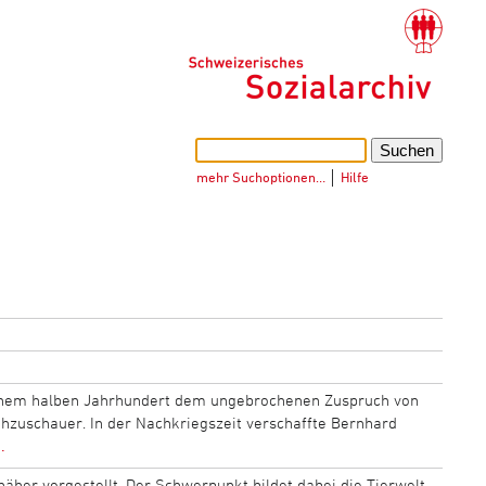
mehr Suchoptionen…
│
Hilfe
einem halben Jahrhundert dem ungebrochenen Zuspruch von
zuschauer. In der Nachkriegszeit verschaffte Bernhard
.
äher vorgestellt. Der Schwerpunkt bildet dabei die Tierwelt