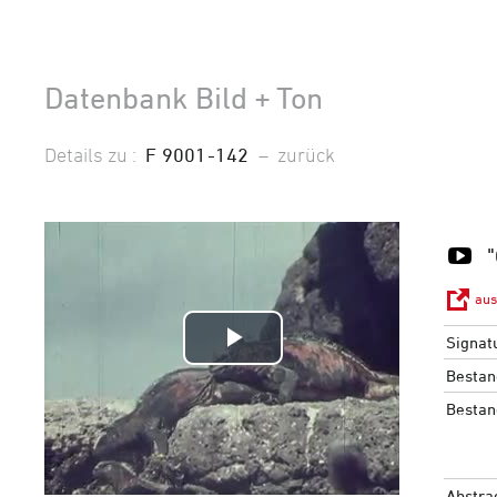
Datenbank Bild + Ton
Details zu :
F 9001-142
–
zurück
aus
Signat
Video
Bestan
abspielen
Bestan
Abstra