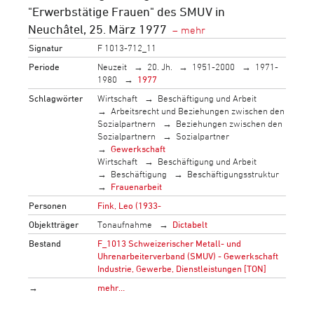
"Erwerbstätige Frauen" des SMUV in
Neuchâtel, 25. März 1977
Signatur
F 1013-712_11
Periode
Neuzeit
20. Jh.
1951-2000
1971-
1980
1977
Schlagwörter
Wirtschaft
Beschäftigung und Arbeit
Arbeitsrecht und Beziehungen zwischen den
Sozialpartnern
Beziehungen zwischen den
Sozialpartnern
Sozialpartner
Gewerkschaft
Wirtschaft
Beschäftigung und Arbeit
Beschäftigung
Beschäftigungsstruktur
Frauenarbeit
Personen
Fink, Leo (1933-
Objektträger
Tonaufnahme
Dictabelt
Bestand
F_1013 Schweizerischer Metall- und
Uhrenarbeiterverband (SMUV) - Gewerkschaft
Industrie, Gewerbe, Dienstleistungen [TON]
→
mehr…