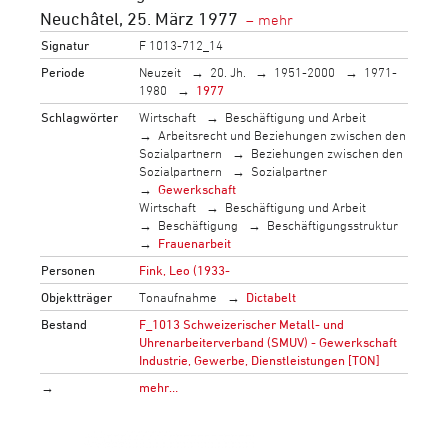
Neuchâtel, 25. März 1977
Signatur
F 1013-712_14
Periode
Neuzeit
20. Jh.
1951-2000
1971-
1980
1977
Schlagwörter
Wirtschaft
Beschäftigung und Arbeit
Arbeitsrecht und Beziehungen zwischen den
Sozialpartnern
Beziehungen zwischen den
Sozialpartnern
Sozialpartner
Gewerkschaft
Wirtschaft
Beschäftigung und Arbeit
Beschäftigung
Beschäftigungsstruktur
Frauenarbeit
Personen
Fink, Leo (1933-
Objektträger
Tonaufnahme
Dictabelt
Bestand
F_1013 Schweizerischer Metall- und
Uhrenarbeiterverband (SMUV) - Gewerkschaft
Industrie, Gewerbe, Dienstleistungen [TON]
→
mehr…