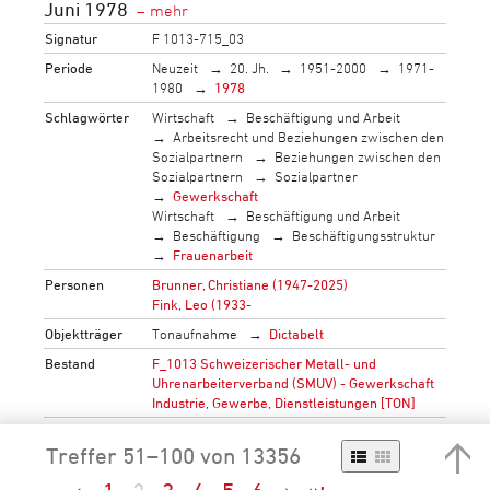
Juni 1978
Signatur
F 1013-715_03
Periode
Neuzeit
20. Jh.
1951-2000
1971-
1980
1978
Schlagwörter
Wirtschaft
Beschäftigung und Arbeit
Arbeitsrecht und Beziehungen zwischen den
Sozialpartnern
Beziehungen zwischen den
Sozialpartnern
Sozialpartner
Gewerkschaft
Wirtschaft
Beschäftigung und Arbeit
Beschäftigung
Beschäftigungsstruktur
Frauenarbeit
Personen
Brunner, Christiane (1947-2025)
Fink, Leo (1933-
Objektträger
Tonaufnahme
Dictabelt
Bestand
F_1013 Schweizerischer Metall- und
Uhrenarbeiterverband (SMUV) - Gewerkschaft
Industrie, Gewerbe, Dienstleistungen [TON]
→
mehr…
Treffer 51–100 von 13356