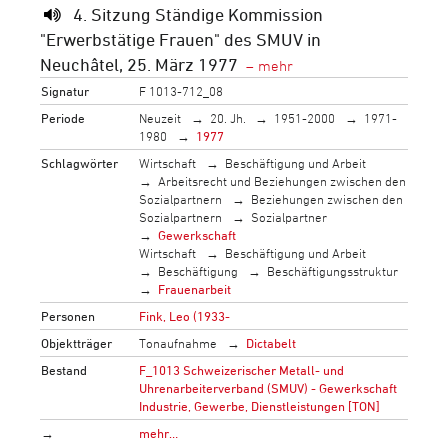
4. Sitzung Ständige Kommission
"Erwerbstätige Frauen" des SMUV in
Neuchâtel, 25. März 1977
Signatur
F 1013-712_08
Periode
Neuzeit
20. Jh.
1951-2000
1971-
1980
1977
Schlagwörter
Wirtschaft
Beschäftigung und Arbeit
Arbeitsrecht und Beziehungen zwischen den
Sozialpartnern
Beziehungen zwischen den
Sozialpartnern
Sozialpartner
Gewerkschaft
Wirtschaft
Beschäftigung und Arbeit
Beschäftigung
Beschäftigungsstruktur
Frauenarbeit
Personen
Fink, Leo (1933-
Objektträger
Tonaufnahme
Dictabelt
Bestand
F_1013 Schweizerischer Metall- und
Uhrenarbeiterverband (SMUV) - Gewerkschaft
Industrie, Gewerbe, Dienstleistungen [TON]
→
mehr…