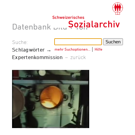
Datenbank Bild + Ton
Suche:
Schlagwörter →
mehr Suchoptionen…
│
Hilfe
Expertenkommission
–
zurück