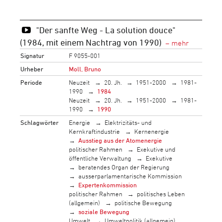
"Der sanfte Weg - La solution douce"
(1984, mit einem Nachtrag von 1990)
Signatur
F 9055-001
Urheber
Moll, Bruno
Periode
Neuzeit
20. Jh.
1951-2000
1981-
1990
1984
Neuzeit
20. Jh.
1951-2000
1981-
1990
1990
Schlagwörter
Energie
Elektrizitäts- und
Kernkraftindustrie
Kernenergie
Ausstieg aus der Atomenergie
politischer Rahmen
Exekutive und
öffentliche Verwaltung
Exekutive
beratendes Organ der Regierung
ausserparlamentarische Kommission
Expertenkommission
politischer Rahmen
politisches Leben
(allgemein)
politische Bewegung
soziale Bewegung
Umwelt
Umweltpolitik (allgemein)