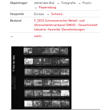
Objektträger
stehendes Bild
Fotografie
Positiv
Papierabzug
Geopolitik
Europa
Schweiz
Bestand
F_5032 Schweizerischer Metall- und
Uhrenarbeiterverband (SMUV) - Gewerkschaft
Industrie, Gewerbe, Dienstleistungen
→
mehr…