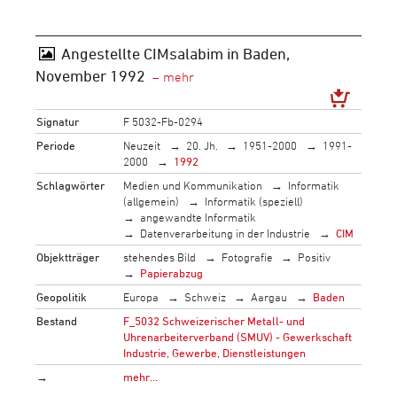
Angestellte CIMsalabim in Baden,
November 1992
Signatur
F 5032-Fb-0294
Periode
Neuzeit
20. Jh.
1951-2000
1991-
2000
1992
Schlagwörter
Medien und Kommunikation
Informatik
(allgemein)
Informatik (speziell)
angewandte Informatik
Datenverarbeitung in der Industrie
CIM
Objektträger
stehendes Bild
Fotografie
Positiv
Papierabzug
Geopolitik
Europa
Schweiz
Aargau
Baden
Bestand
F_5032 Schweizerischer Metall- und
Uhrenarbeiterverband (SMUV) - Gewerkschaft
Industrie, Gewerbe, Dienstleistungen
→
mehr…