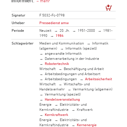
informiert.
Signatur
F 5032-Fc-0798
Urheber
Pressedienst amw
Periode
Neuzeit
20. Jh.
1951-2000
1981-
1990
1984
Schlagwörter
Medien und Kommunikation
Informatik
(allgemein)
Informatik (speziell)
angewandte Informatik
Datenverarbeitung in der Industrie
Robotertechnik
Wirtschaft
Beschäftigung und Arbeit
Arbeitsbedingungen und Arbeitsort
Arbeitsbedingungen
Arbeitssicherheit
Wirtschaft
Wirtschafts- und
Handelsverkehr
Vermarktung (allgemein)
Vermarktung (speziell)
Handelsveranstaltung
Energie
Elektrizitäts- und
Kernkraftindustrie
Kraftwerk
Kernkraftwerk
Energie
Elektrizitäts- und
Kernkraftindustrie
Kernenergie