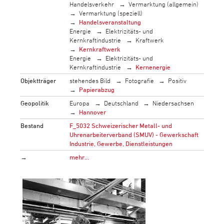
Handelsverkehr
Vermarktung (allgemein)
Vermarktung (speziell)
Handelsveranstaltung
Energie
Elektrizitäts- und
Kernkraftindustrie
Kraftwerk
Kernkraftwerk
Energie
Elektrizitäts- und
Kernkraftindustrie
Kernenergie
Objektträger
stehendes Bild
Fotografie
Positiv
Papierabzug
Geopolitik
Europa
Deutschland
Niedersachsen
Hannover
Bestand
F_5032 Schweizerischer Metall- und
Uhrenarbeiterverband (SMUV) - Gewerkschaft
Industrie, Gewerbe, Dienstleistungen
→
mehr…