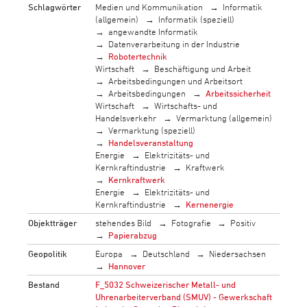
Schlagwörter
Medien und Kommunikation
Informatik
(allgemein)
Informatik (speziell)
angewandte Informatik
Datenverarbeitung in der Industrie
Robotertechnik
Wirtschaft
Beschäftigung und Arbeit
Arbeitsbedingungen und Arbeitsort
Arbeitsbedingungen
Arbeitssicherheit
Wirtschaft
Wirtschafts- und
Handelsverkehr
Vermarktung (allgemein)
Vermarktung (speziell)
Handelsveranstaltung
Energie
Elektrizitäts- und
Kernkraftindustrie
Kraftwerk
Kernkraftwerk
Energie
Elektrizitäts- und
Kernkraftindustrie
Kernenergie
Objektträger
stehendes Bild
Fotografie
Positiv
Papierabzug
Geopolitik
Europa
Deutschland
Niedersachsen
Hannover
Bestand
F_5032 Schweizerischer Metall- und
Uhrenarbeiterverband (SMUV) - Gewerkschaft