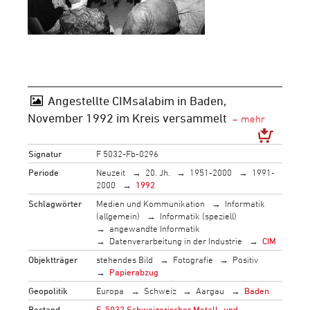
Angestellte CIMsalabim in Baden,
November 1992 im Kreis versammelt
Signatur
F 5032-Fb-0296
Periode
Neuzeit
20. Jh.
1951-2000
1991-
2000
1992
Schlagwörter
Medien und Kommunikation
Informatik
(allgemein)
Informatik (speziell)
angewandte Informatik
Datenverarbeitung in der Industrie
CIM
Objektträger
stehendes Bild
Fotografie
Positiv
Papierabzug
Geopolitik
Europa
Schweiz
Aargau
Baden
Bestand
F_5032 Schweizerischer Metall- und