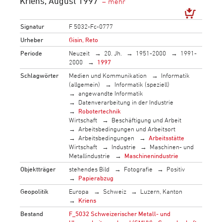
Kriens, August 1997
Signatur
F 5032-Fc-0777
Urheber
Gisin, Reto
Periode
Neuzeit
20. Jh.
1951-2000
1991-
2000
1997
Schlagwörter
Medien und Kommunikation
Informatik
(allgemein)
Informatik (speziell)
angewandte Informatik
Datenverarbeitung in der Industrie
Robotertechnik
Wirtschaft
Beschäftigung und Arbeit
Arbeitsbedingungen und Arbeitsort
Arbeitsbedingungen
Arbeitsstätte
Wirtschaft
Industrie
Maschinen- und
Metallindustrie
Maschinenindustrie
Objektträger
stehendes Bild
Fotografie
Positiv
Papierabzug
Geopolitik
Europa
Schweiz
Luzern, Kanton
Kriens
Bestand
F_5032 Schweizerischer Metall- und