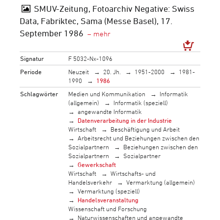
SMUV-Zeitung, Fotoarchiv Negative: Swiss
Data, Fabriktec, Sama (Messe Basel), 17.
September 1986
Signatur
F 5032-Nx-1096
Periode
Neuzeit
20. Jh.
1951-2000
1981-
1990
1986
Schlagwörter
Medien und Kommunikation
Informatik
(allgemein)
Informatik (speziell)
angewandte Informatik
Datenverarbeitung in der Industrie
Wirtschaft
Beschäftigung und Arbeit
Arbeitsrecht und Beziehungen zwischen den
Sozialpartnern
Beziehungen zwischen den
Sozialpartnern
Sozialpartner
Gewerkschaft
Wirtschaft
Wirtschafts- und
Handelsverkehr
Vermarktung (allgemein)
Vermarktung (speziell)
Handelsveranstaltung
Wissenschaft und Forschung
Naturwissenschaften und angewandte