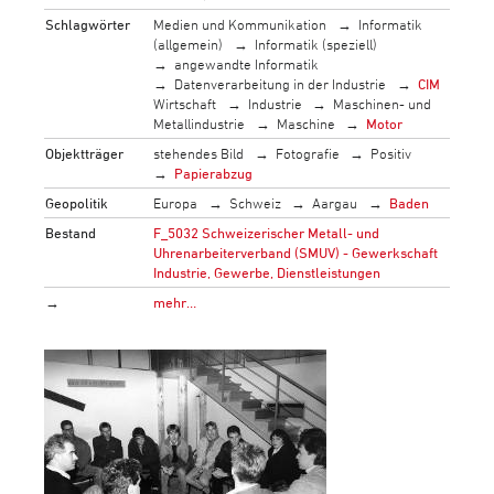
Schlagwörter
Medien und Kommunikation
Informatik
(allgemein)
Informatik (speziell)
angewandte Informatik
Datenverarbeitung in der Industrie
CIM
Wirtschaft
Industrie
Maschinen- und
Metallindustrie
Maschine
Motor
Objektträger
stehendes Bild
Fotografie
Positiv
Papierabzug
Geopolitik
Europa
Schweiz
Aargau
Baden
Bestand
F_5032 Schweizerischer Metall- und
Uhrenarbeiterverband (SMUV) - Gewerkschaft
Industrie, Gewerbe, Dienstleistungen
→
mehr…