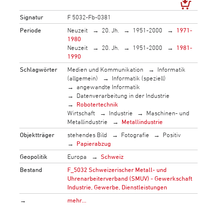
Signatur
F 5032-Fb-0381
Periode
Neuzeit
20. Jh.
1951-2000
1971-
1980
Neuzeit
20. Jh.
1951-2000
1981-
1990
Schlagwörter
Medien und Kommunikation
Informatik
(allgemein)
Informatik (speziell)
angewandte Informatik
Datenverarbeitung in der Industrie
Robotertechnik
Wirtschaft
Industrie
Maschinen- und
Metallindustrie
Metallindustrie
Objektträger
stehendes Bild
Fotografie
Positiv
Papierabzug
Geopolitik
Europa
Schweiz
Bestand
F_5032 Schweizerischer Metall- und
Uhrenarbeiterverband (SMUV) - Gewerkschaft
Industrie, Gewerbe, Dienstleistungen
→
mehr…