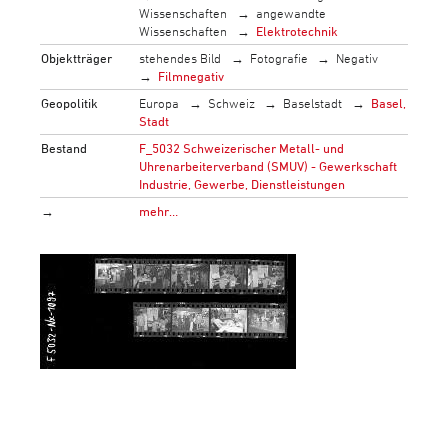
Wissenschaften
angewandte
Wissenschaften
Elektrotechnik
Objektträger
stehendes Bild
Fotografie
Negativ
Filmnegativ
Geopolitik
Europa
Schweiz
Baselstadt
Basel,
Stadt
Bestand
F_5032 Schweizerischer Metall- und
Uhrenarbeiterverband (SMUV) - Gewerkschaft
Industrie, Gewerbe, Dienstleistungen
→
mehr…