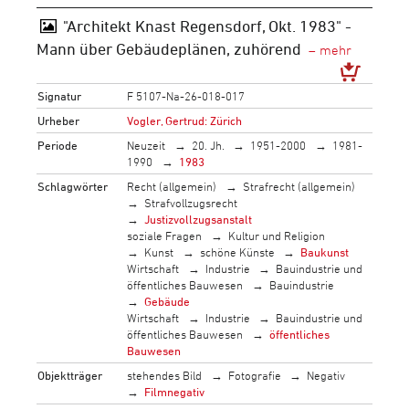
"Architekt Knast Regensdorf, Okt. 1983" -
Mann über Gebäudeplänen, zuhörend
Signatur
F 5107-Na-26-018-017
Urheber
Vogler, Gertrud: Zürich
Periode
Neuzeit
20. Jh.
1951-2000
1981-
1990
1983
Schlagwörter
Recht (allgemein)
Strafrecht (allgemein)
Strafvollzugsrecht
Justizvollzugsanstalt
soziale Fragen
Kultur und Religion
Kunst
schöne Künste
Baukunst
Wirtschaft
Industrie
Bauindustrie und
öffentliches Bauwesen
Bauindustrie
Gebäude
Wirtschaft
Industrie
Bauindustrie und
öffentliches Bauwesen
öffentliches
Bauwesen
Objektträger
stehendes Bild
Fotografie
Negativ
Filmnegativ