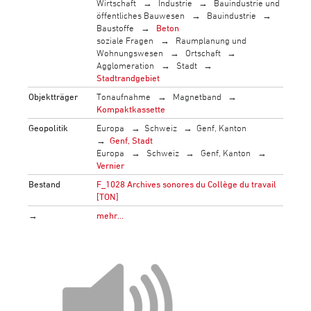
Wirtschaft
Industrie
Bauindustrie und
öffentliches Bauwesen
Bauindustrie
Baustoffe
Beton
soziale Fragen
Raumplanung und
Wohnungswesen
Ortschaft
Agglomeration
Stadt
Stadtrandgebiet
Objektträger
Tonaufnahme
Magnetband
Kompaktkassette
Geopolitik
Europa
Schweiz
Genf, Kanton
Genf, Stadt
Europa
Schweiz
Genf, Kanton
Vernier
Bestand
F_1028 Archives sonores du Collège du travail
[TON]
→
mehr…