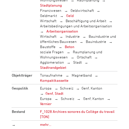
Wohnungswesen
Raumplanung
Stadtplanung
Finanzwesen
Geldwirtschaft
Geldmarkt
Geld
Wirtschaft
Beschäftigung und Arbeit
Arbeitsbedingungen und Arbeitsorganisation
Arbeitsorganisation
Wirtschaft
Industrie
Bauindustrie und
öffentliches Bauwesen
Bauindustrie
Baustoffe
Beton
soziale Fragen
Raumplanung und
Wohnungswesen
Ortschaft
Agglomeration
Stadt
Stadtrandgebiet
Objektträger
Tonaufnahme
Magnetband
Kompaktkassette
Geopolitik
Europa
Schweiz
Genf, Kanton
Genf, Stadt
Europa
Schweiz
Genf, Kanton
Vernier
Bestand
F_1028 Archives sonores du Collège du travail
[TON]
→
mehr…