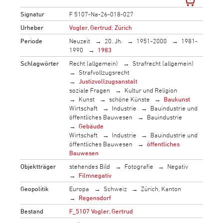
Signatur
F 5107-Na-26-018-027
Urheber
Vogler, Gertrud: Zürich
Periode
Neuzeit
20. Jh.
1951-2000
1981-
1990
1983
Schlagwörter
Recht (allgemein)
Strafrecht (allgemein)
Strafvollzugsrecht
Justizvollzugsanstalt
soziale Fragen
Kultur und Religion
Kunst
schöne Künste
Baukunst
Wirtschaft
Industrie
Bauindustrie und
öffentliches Bauwesen
Bauindustrie
Gebäude
Wirtschaft
Industrie
Bauindustrie und
öffentliches Bauwesen
öffentliches
Bauwesen
Objektträger
stehendes Bild
Fotografie
Negativ
Filmnegativ
Geopolitik
Europa
Schweiz
Zürich, Kanton
Regensdorf
Bestand
F_5107 Vogler, Gertrud