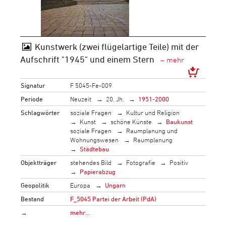
Kunstwerk (zwei flügelartige Teile) mit der
Aufschrift "1945" und einem Stern
Signatur
F 5045-Fe-009
Periode
Neuzeit
20. Jh.
1951-2000
Schlagwörter
soziale Fragen
Kultur und Religion
Kunst
schöne Künste
Baukunst
soziale Fragen
Raumplanung und
Wohnungswesen
Raumplanung
Städtebau
Objektträger
stehendes Bild
Fotografie
Positiv
Papierabzug
Geopolitik
Europa
Ungarn
Bestand
F_5045 Partei der Arbeit (PdA)
→
mehr…