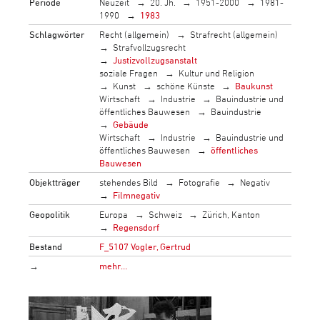
Periode
Neuzeit
20. Jh.
1951-2000
1981-
1990
1983
Schlagwörter
Recht (allgemein)
Strafrecht (allgemein)
Strafvollzugsrecht
Justizvollzugsanstalt
soziale Fragen
Kultur und Religion
Kunst
schöne Künste
Baukunst
Wirtschaft
Industrie
Bauindustrie und
öffentliches Bauwesen
Bauindustrie
Gebäude
Wirtschaft
Industrie
Bauindustrie und
öffentliches Bauwesen
öffentliches
Bauwesen
Objektträger
stehendes Bild
Fotografie
Negativ
Filmnegativ
Geopolitik
Europa
Schweiz
Zürich, Kanton
Regensdorf
Bestand
F_5107 Vogler, Gertrud
→
mehr…