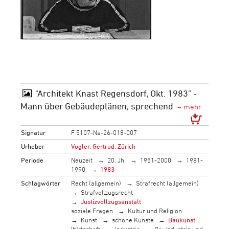
"Architekt Knast Regensdorf, Okt. 1983" -
Mann über Gebäudeplänen, sprechend
Signatur
F 5107-Na-26-018-007
Urheber
Vogler, Gertrud: Zürich
Periode
Neuzeit
20. Jh.
1951-2000
1981-
1990
1983
Schlagwörter
Recht (allgemein)
Strafrecht (allgemein)
Strafvollzugsrecht
Justizvollzugsanstalt
soziale Fragen
Kultur und Religion
Kunst
schöne Künste
Baukunst
Wirtschaft
Industrie
Bauindustrie und