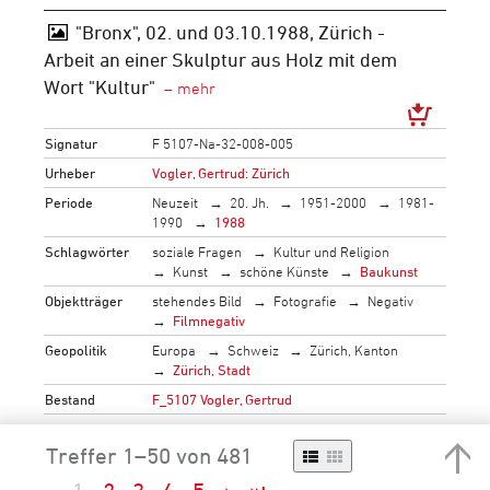
"Bronx", 02. und 03.10.1988, Zürich -
Arbeit an einer Skulptur aus Holz mit dem
Wort "Kultur"
Signatur
F 5107-Na-32-008-005
Urheber
Vogler, Gertrud: Zürich
Periode
Neuzeit
20. Jh.
1951-2000
1981-
1990
1988
Schlagwörter
soziale Fragen
Kultur und Religion
Kunst
schöne Künste
Baukunst
Objektträger
stehendes Bild
Fotografie
Negativ
Filmnegativ
Geopolitik
Europa
Schweiz
Zürich, Kanton
Zürich, Stadt
Bestand
F_5107 Vogler, Gertrud
→
mehr…
Treffer 1–50 von 481