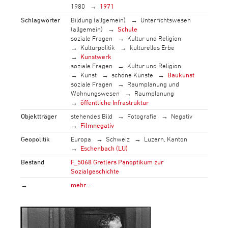
1980
1971
Schlagwörter
Bildung (allgemein)
Unterrichtswesen
(allgemein)
Schule
soziale Fragen
Kultur und Religion
Kulturpolitik
kulturelles Erbe
Kunstwerk
soziale Fragen
Kultur und Religion
Kunst
schöne Künste
Baukunst
soziale Fragen
Raumplanung und
Wohnungswesen
Raumplanung
öffentliche Infrastruktur
Objektträger
stehendes Bild
Fotografie
Negativ
Filmnegativ
Geopolitik
Europa
Schweiz
Luzern, Kanton
Eschenbach (LU)
Bestand
F_5068 Gretlers Panoptikum zur
Sozialgeschichte
→
mehr…