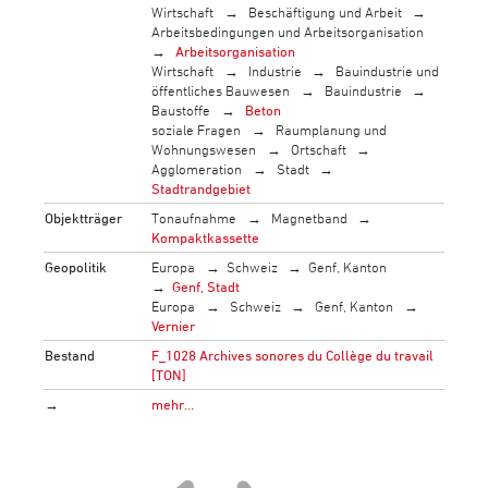
Wirtschaft
Beschäftigung und Arbeit
Arbeitsbedingungen und Arbeitsorganisation
Arbeitsorganisation
Wirtschaft
Industrie
Bauindustrie und
öffentliches Bauwesen
Bauindustrie
Baustoffe
Beton
soziale Fragen
Raumplanung und
Wohnungswesen
Ortschaft
Agglomeration
Stadt
Stadtrandgebiet
Objektträger
Tonaufnahme
Magnetband
Kompaktkassette
Geopolitik
Europa
Schweiz
Genf, Kanton
Genf, Stadt
Europa
Schweiz
Genf, Kanton
Vernier
Bestand
F_1028 Archives sonores du Collège du travail
[TON]
→
mehr…