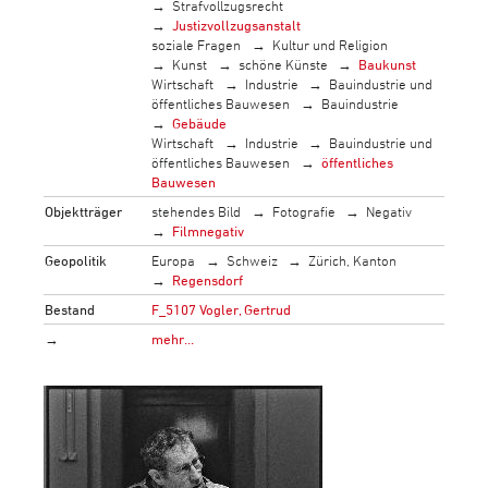
Strafvollzugsrecht
Justizvollzugsanstalt
soziale Fragen
Kultur und Religion
Kunst
schöne Künste
Baukunst
Wirtschaft
Industrie
Bauindustrie und
öffentliches Bauwesen
Bauindustrie
Gebäude
Wirtschaft
Industrie
Bauindustrie und
öffentliches Bauwesen
öffentliches
Bauwesen
Objektträger
stehendes Bild
Fotografie
Negativ
Filmnegativ
Geopolitik
Europa
Schweiz
Zürich, Kanton
Regensdorf
Bestand
F_5107 Vogler, Gertrud
→
mehr…