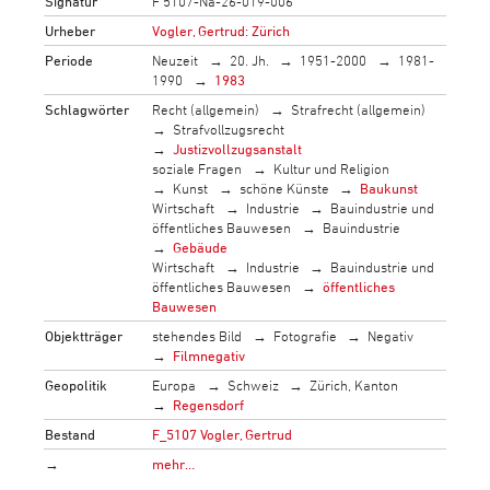
Signatur
F 5107-Na-26-019-006
Urheber
Vogler, Gertrud: Zürich
Periode
Neuzeit
20. Jh.
1951-2000
1981-
1990
1983
Schlagwörter
Recht (allgemein)
Strafrecht (allgemein)
Strafvollzugsrecht
Justizvollzugsanstalt
soziale Fragen
Kultur und Religion
Kunst
schöne Künste
Baukunst
Wirtschaft
Industrie
Bauindustrie und
öffentliches Bauwesen
Bauindustrie
Gebäude
Wirtschaft
Industrie
Bauindustrie und
öffentliches Bauwesen
öffentliches
Bauwesen
Objektträger
stehendes Bild
Fotografie
Negativ
Filmnegativ
Geopolitik
Europa
Schweiz
Zürich, Kanton
Regensdorf
Bestand
F_5107 Vogler, Gertrud
→
mehr…