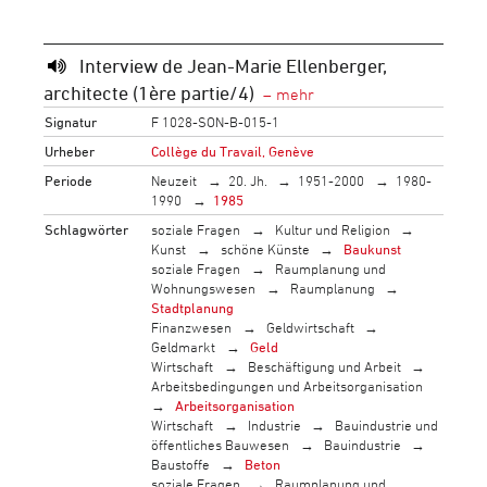
Interview de Jean-Marie Ellenberger,
architecte (1ère partie/4)
Signatur
F 1028-SON-B-015-1
Urheber
Collège du Travail, Genève
Periode
Neuzeit
20. Jh.
1951-2000
1980-
1990
1985
Schlagwörter
soziale Fragen
Kultur und Religion
Kunst
schöne Künste
Baukunst
soziale Fragen
Raumplanung und
Wohnungswesen
Raumplanung
Stadtplanung
Finanzwesen
Geldwirtschaft
Geldmarkt
Geld
Wirtschaft
Beschäftigung und Arbeit
Arbeitsbedingungen und Arbeitsorganisation
Arbeitsorganisation
Wirtschaft
Industrie
Bauindustrie und
öffentliches Bauwesen
Bauindustrie
Baustoffe
Beton
soziale Fragen
Raumplanung und