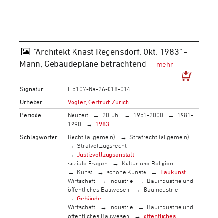
"Architekt Knast Regensdorf, Okt. 1983" -
Mann, Gebäudepläne betrachtend
Signatur
F 5107-Na-26-018-014
Urheber
Vogler, Gertrud: Zürich
Periode
Neuzeit
20. Jh.
1951-2000
1981-
1990
1983
Schlagwörter
Recht (allgemein)
Strafrecht (allgemein)
Strafvollzugsrecht
Justizvollzugsanstalt
soziale Fragen
Kultur und Religion
Kunst
schöne Künste
Baukunst
Wirtschaft
Industrie
Bauindustrie und
öffentliches Bauwesen
Bauindustrie
Gebäude
Wirtschaft
Industrie
Bauindustrie und
öffentliches Bauwesen
öffentliches