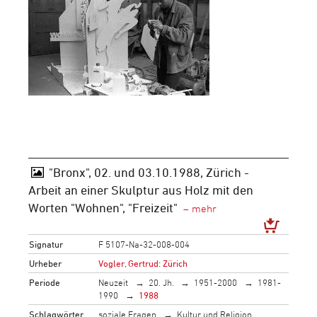
"Bronx", 02. und 03.10.1988, Zürich -
Arbeit an einer Skulptur aus Holz mit den
Worten "Wohnen", "Freizeit"
Signatur
F 5107-Na-32-008-004
Urheber
Vogler, Gertrud: Zürich
Periode
Neuzeit
20. Jh.
1951-2000
1981-
1990
1988
Schlagwörter
soziale Fragen
Kultur und Religion