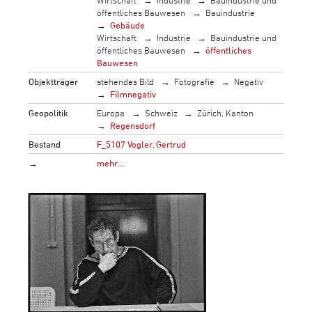
öffentliches Bauwesen
Bauindustrie
Gebäude
Wirtschaft
Industrie
Bauindustrie und
öffentliches Bauwesen
öffentliches
Bauwesen
Objektträger
stehendes Bild
Fotografie
Negativ
Filmnegativ
Geopolitik
Europa
Schweiz
Zürich, Kanton
Regensdorf
Bestand
F_5107 Vogler, Gertrud
→
mehr…