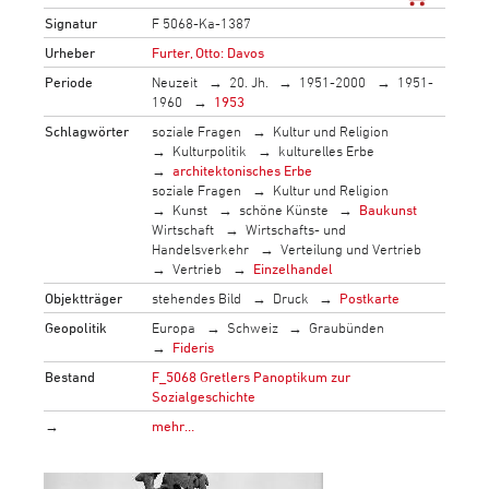
Signatur
F 5068-Ka-1387
Urheber
Furter, Otto: Davos
Periode
Neuzeit
20. Jh.
1951-2000
1951-
1960
1953
Schlagwörter
soziale Fragen
Kultur und Religion
Kulturpolitik
kulturelles Erbe
architektonisches Erbe
soziale Fragen
Kultur und Religion
Kunst
schöne Künste
Baukunst
Wirtschaft
Wirtschafts- und
Handelsverkehr
Verteilung und Vertrieb
Vertrieb
Einzelhandel
Objektträger
stehendes Bild
Druck
Postkarte
Geopolitik
Europa
Schweiz
Graubünden
Fideris
Bestand
F_5068 Gretlers Panoptikum zur
Sozialgeschichte
→
mehr…