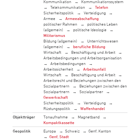
Kommunikation
Kommunikationssystem
Telekommunikation
Telefon
Sicherheitspolitik
Verteidigung
Armee
Armeeabschaffung
politischer Rahmen
politisches Leben
(allgemein)
politische Ideologie
Militarismus
Bildung (allgemein)
Unterrichtswesen
(allgemein)
berufliche Bildung
Wirtschaft
Beschäftigung und Arbeit
Arbeitsbedingungen und Arbeitsorganisation
Arbeitsbedingungen
Arbeitssicherheit
Arbeitsunfall
Wirtschaft
Beschäftigung und Arbeit
Arbeitsrecht und Beziehungen zwischen den
Sozialpartnern
Beziehungen zwischen den
Sozialpartnern
Sozialpartner
Gewerkschaft
Sicherheitspolitik
Verteidigung
Rüstungspolitik
Waffenhandel
Objektträger
Tonaufnahme
Magnetband
Kompaktkassette
Geopolitik
Europa
Schweiz
Genf, Kanton
Genf, Stadt