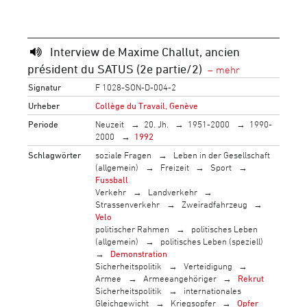
Interview de Maxime Challut, ancien
président du SATUS (2e partie/2)
Signatur
F 1028-SON-D-004-2
Urheber
Collège du Travail, Genève
Periode
Neuzeit
20. Jh.
1951-2000
1990-
2000
1992
Schlagwörter
soziale Fragen
Leben in der Gesellschaft
(allgemein)
Freizeit
Sport
Fussball
Verkehr
Landverkehr
Strassenverkehr
Zweiradfahrzeug
Velo
politischer Rahmen
politisches Leben
(allgemein)
politisches Leben (speziell)
Demonstration
Sicherheitspolitik
Verteidigung
Armee
Armeeangehöriger
Rekrut
Sicherheitspolitik
internationales
Gleichgewicht
Kriegsopfer
Opfer