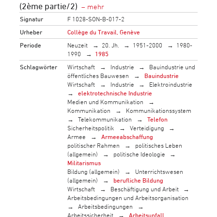
(2ème partie/2)
Signatur
F 1028-SON-B-017-2
Urheber
Collège du Travail, Genève
Periode
Neuzeit
20. Jh.
1951-2000
1980-
1990
1985
Schlagwörter
Wirtschaft
Industrie
Bauindustrie und
öffentliches Bauwesen
Bauindustrie
Wirtschaft
Industrie
Elektroindustrie
elektrotechnische Industrie
Medien und Kommunikation
Kommunikation
Kommunikationssystem
Telekommunikation
Telefon
Sicherheitspolitik
Verteidigung
Armee
Armeeabschaffung
politischer Rahmen
politisches Leben
(allgemein)
politische Ideologie
Militarismus
Bildung (allgemein)
Unterrichtswesen
(allgemein)
berufliche Bildung
Wirtschaft
Beschäftigung und Arbeit
Arbeitsbedingungen und Arbeitsorganisation
Arbeitsbedingungen
Arbeitssicherheit
Arbeitsunfall