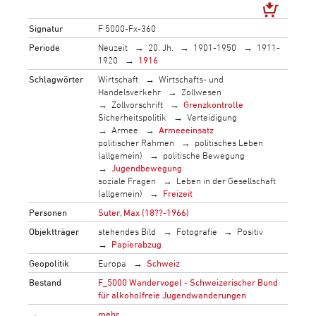
Signatur
F 5000-Fx-360
Periode
Neuzeit
20. Jh.
1901-1950
1911-
1920
1916
Schlagwörter
Wirtschaft
Wirtschafts- und
Handelsverkehr
Zollwesen
Zollvorschrift
Grenzkontrolle
Sicherheitspolitik
Verteidigung
Armee
Armeeeinsatz
politischer Rahmen
politisches Leben
(allgemein)
politische Bewegung
Jugendbewegung
soziale Fragen
Leben in der Gesellschaft
(allgemein)
Freizeit
Personen
Suter, Max (18??-1966)
Objektträger
stehendes Bild
Fotografie
Positiv
Papierabzug
Geopolitik
Europa
Schweiz
Bestand
F_5000 Wandervogel - Schweizerischer Bund
für alkoholfreie Jugendwanderungen
→
mehr…