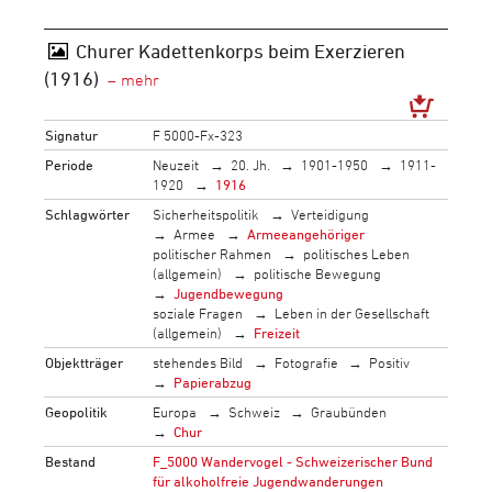
Churer Kadettenkorps beim Exerzieren
(1916)
Signatur
F 5000-Fx-323
Periode
Neuzeit
20. Jh.
1901-1950
1911-
1920
1916
Schlagwörter
Sicherheitspolitik
Verteidigung
Armee
Armeeangehöriger
politischer Rahmen
politisches Leben
(allgemein)
politische Bewegung
Jugendbewegung
soziale Fragen
Leben in der Gesellschaft
(allgemein)
Freizeit
Objektträger
stehendes Bild
Fotografie
Positiv
Papierabzug
Geopolitik
Europa
Schweiz
Graubünden
Chur
Bestand
F_5000 Wandervogel - Schweizerischer Bund
für alkoholfreie Jugendwanderungen