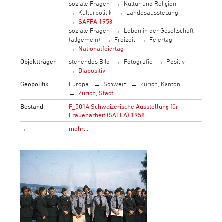
soziale Fragen
Kultur und Religion
Kulturpolitik
Landesausstellung
SAFFA 1958
soziale Fragen
Leben in der Gesellschaft
(allgemein)
Freizeit
Feiertag
Nationalfeiertag
Objektträger
stehendes Bild
Fotografie
Positiv
Diapositiv
Geopolitik
Europa
Schweiz
Zürich, Kanton
Zürich, Stadt
Bestand
F_5014 Schweizerische Ausstellung für
Frauenarbeit (SAFFA) 1958
→
mehr…