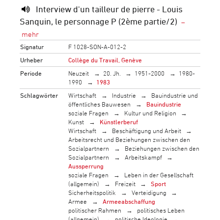
Interview d'un tailleur de pierre - Louis
Sanquin, le personnage P (2ème partie/2)
Signatur
F 1028-SON-A-012-2
Urheber
Collège du Travail, Genève
Periode
Neuzeit
20. Jh.
1951-2000
1980-
1990
1983
Schlagwörter
Wirtschaft
Industrie
Bauindustrie und
öffentliches Bauwesen
Bauindustrie
soziale Fragen
Kultur und Religion
Kunst
Künstlerberuf
Wirtschaft
Beschäftigung und Arbeit
Arbeitsrecht und Beziehungen zwischen den
Sozialpartnern
Beziehungen zwischen den
Sozialpartnern
Arbeitskampf
Aussperrung
soziale Fragen
Leben in der Gesellschaft
(allgemein)
Freizeit
Sport
Sicherheitspolitik
Verteidigung
Armee
Armeeabschaffung
politischer Rahmen
politisches Leben
(allgemein)
politische Ideologie