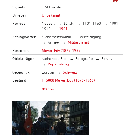
Signatur
F 5008-Fd-001
Urheber
Unbekannt
Periode
Neuzeit
20. Jh.
1901-1950
1901-
1910
1901
Schlagwörter
Sicherheitspolitik
Verteidigung
Armee
Militärdienst
Personen
Meyer, Edy (1877-1967)
Objektträger
stehendes Bild
Fotografie
Positiv
Papierabzug
Geopolitik
Europa
Schweiz
Bestand
F_5008 Meyer, Edy (1877-1967)
→
mehr…