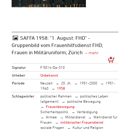
SAFFA 1958: "1. August: FHD" -
Gruppenbild vom Frauenhilfsdienst FHD;
Frauen in Militäruniform; Zürich
Signatur
F 5014-Da-310
Urheber
Unbekannt
Periode
Neuzeit
20. Jh.
1951-2000
1951-
1960
1958
Schlagwörter
politischer Rahmen
politisches Leben
(allgemein)
politische Bewegung
Frauenbewegung
Sicherheitspolitik
Verteidigung
Armee
Militärdienst
Wehrdienst für
Frauen
militärischer Frauendienst
soziale Fragen
Kultur und Religion