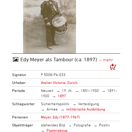
Edy Meyer als Tambour (ca. 1897)
Signatur
F 5008-Fb-033
Urheber
Atelier Victoria: Zürich
Periode
Neuzeit
19. Jh.
1851-1900
1891-
1900
1897
Schlagwörter
Sicherheitspolitik
Verteidigung
Armee
militärische Ausbildung
Personen
Meyer, Edy (1877-1967)
Objektträger
stehendes Bild
Fotografie
Positiv
Papierabzug