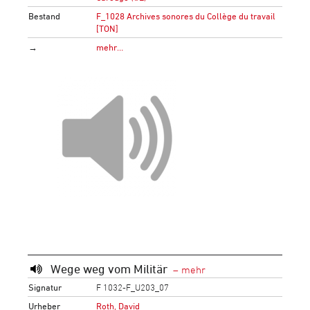
Bestand
F_1028 Archives sonores du Collège du travail
[TON]
→
mehr…
Wege weg vom Militär
Signatur
F 1032-F_U203_07
Urheber
Roth, David