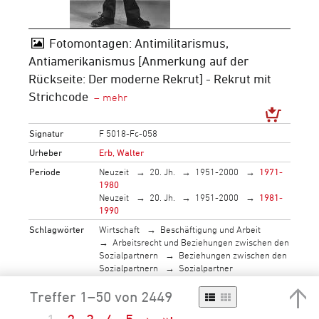
Fotomontagen: Antimilitarismus,
Antiamerikanismus [Anmerkung auf der
Rückseite: Der moderne Rekrut] - Rekrut mit
Strichcode
Signatur
F 5018-Fc-058
Urheber
Erb, Walter
Periode
Neuzeit
20. Jh.
1951-2000
1971-
1980
Neuzeit
20. Jh.
1951-2000
1981-
1990
Schlagwörter
Wirtschaft
Beschäftigung und Arbeit
Arbeitsrecht und Beziehungen zwischen den
Sozialpartnern
Beziehungen zwischen den
Sozialpartnern
Sozialpartner
Gewerkschaft
Sicherheitspolitik
Verteidigung
Treffer 1–50 von 2449
Armee
Armeeangehöriger
politischer Rahmen
politisches Leben