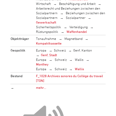
Wirtschaft
Beschäftigung und Arbeit
Arbeitsrecht und Beziehungen zwischen den
Sozialpartnern
Beziehungen zwischen den
Sozialpartnern
Sozialpartner
Gewerkschaft
Sicherheitspolitik
Verteidigung
Rüstungspolitik
Waffenhandel
Objektträger
Tonaufnahme
Magnetband
Kompaktkassette
Geopolitik
Europa
Schweiz
Genf, Kanton
Genf, Stadt
Europa
Schweiz
Wallis
Monthey
Europa
Schweiz
Wallis
Bestand
F_1028 Archives sonores du Collège du travail
[TON]
→
mehr…