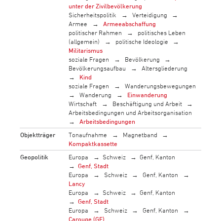
unter der Zivilbevölkerung
Sicherheitspolitik
Verteidigung
Armee
Armeeabschaffung
politischer Rahmen
politisches Leben
(allgemein)
politische Ideologie
Militarismus
soziale Fragen
Bevölkerung
Bevölkerungsaufbau
Altersgliederung
Kind
soziale Fragen
Wanderungsbewegungen
Wanderung
Einwanderung
Wirtschaft
Beschäftigung und Arbeit
Arbeitsbedingungen und Arbeitsorganisation
Arbeitsbedingungen
Objektträger
Tonaufnahme
Magnetband
Kompaktkassette
Geopolitik
Europa
Schweiz
Genf, Kanton
Genf, Stadt
Europa
Schweiz
Genf, Kanton
Lancy
Europa
Schweiz
Genf, Kanton
Genf, Stadt
Europa
Schweiz
Genf, Kanton
Carouge (GE)