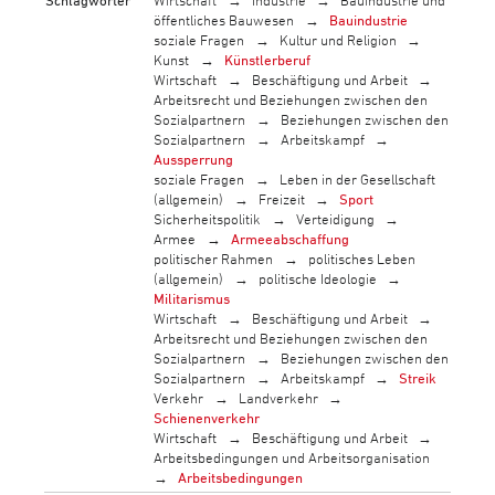
Schlagwörter
Wirtschaft
Industrie
Bauindustrie und
öffentliches Bauwesen
Bauindustrie
soziale Fragen
Kultur und Religion
Kunst
Künstlerberuf
Wirtschaft
Beschäftigung und Arbeit
Arbeitsrecht und Beziehungen zwischen den
Sozialpartnern
Beziehungen zwischen den
Sozialpartnern
Arbeitskampf
Aussperrung
soziale Fragen
Leben in der Gesellschaft
(allgemein)
Freizeit
Sport
Sicherheitspolitik
Verteidigung
Armee
Armeeabschaffung
politischer Rahmen
politisches Leben
(allgemein)
politische Ideologie
Militarismus
Wirtschaft
Beschäftigung und Arbeit
Arbeitsrecht und Beziehungen zwischen den
Sozialpartnern
Beziehungen zwischen den
Sozialpartnern
Arbeitskampf
Streik
Verkehr
Landverkehr
Schienenverkehr
Wirtschaft
Beschäftigung und Arbeit
Arbeitsbedingungen und Arbeitsorganisation
Arbeitsbedingungen