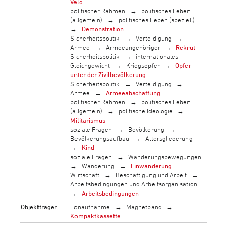
Velo
politischer Rahmen
politisches Leben
(allgemein)
politisches Leben (speziell)
Demonstration
Sicherheitspolitik
Verteidigung
Armee
Armeeangehöriger
Rekrut
Sicherheitspolitik
internationales
Gleichgewicht
Kriegsopfer
Opfer
unter der Zivilbevölkerung
Sicherheitspolitik
Verteidigung
Armee
Armeeabschaffung
politischer Rahmen
politisches Leben
(allgemein)
politische Ideologie
Militarismus
soziale Fragen
Bevölkerung
Bevölkerungsaufbau
Altersgliederung
Kind
soziale Fragen
Wanderungsbewegungen
Wanderung
Einwanderung
Wirtschaft
Beschäftigung und Arbeit
Arbeitsbedingungen und Arbeitsorganisation
Arbeitsbedingungen
Objektträger
Tonaufnahme
Magnetband
Kompaktkassette