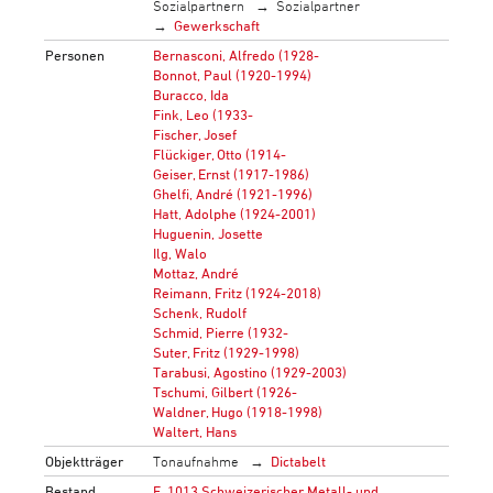
Sozialpartnern
Sozialpartner
Gewerkschaft
Personen
Bernasconi, Alfredo (1928-
Bonnot, Paul (1920-1994)
Buracco, Ida
Fink, Leo (1933-
Fischer, Josef
Flückiger, Otto (1914-
Geiser, Ernst (1917-1986)
Ghelfi, André (1921-1996)
Hatt, Adolphe (1924-2001)
Huguenin, Josette
Ilg, Walo
Mottaz, André
Reimann, Fritz (1924-2018)
Schenk, Rudolf
Schmid, Pierre (1932-
Suter, Fritz (1929-1998)
Tarabusi, Agostino (1929-2003)
Tschumi, Gilbert (1926-
Waldner, Hugo (1918-1998)
Waltert, Hans
Objektträger
Tonaufnahme
Dictabelt
Bestand
F_1013 Schweizerischer Metall- und