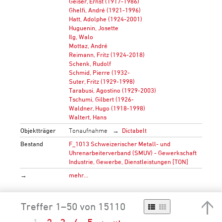
Geiser, Ernst (1917-1986)
Ghelfi, André (1921-1996)
Hatt, Adolphe (1924-2001)
Huguenin, Josette
Ilg, Walo
Mottaz, André
Reimann, Fritz (1924-2018)
Schenk, Rudolf
Schmid, Pierre (1932-
Suter, Fritz (1929-1998)
Tarabusi, Agostino (1929-2003)
Tschumi, Gilbert (1926-
Waldner, Hugo (1918-1998)
Waltert, Hans
Objektträger
Tonaufnahme
Dictabelt
Bestand
F_1013 Schweizerischer Metall- und
Uhrenarbeiterverband (SMUV) - Gewerkschaft
Industrie, Gewerbe, Dienstleistungen [TON]
→
mehr…
Treffer 1–50 von 15110