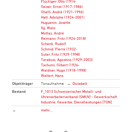
Flückiger, Otto (1914-
Geiser, Ernst (1917-1986)
Ghelfi, André (1921-1996)
Hatt, Adolphe (1924-2001)
Huguenin, Josette
Ilg, Walo
Mottaz, André
Reimann, Fritz (1924-2018)
Schenk, Rudolf
Schmid, Pierre (1932-
Suter, Fritz (1929-1998)
Tarabusi, Agostino (1929-2003)
Tschumi, Gilbert (1926-
Waldner, Hugo (1918-1998)
Waltert, Hans
Objektträger
Tonaufnahme
Dictabelt
Bestand
F_1013 Schweizerischer Metall- und
Uhrenarbeiterverband (SMUV) - Gewerkschaft
Industrie, Gewerbe, Dienstleistungen [TON]
→
mehr…