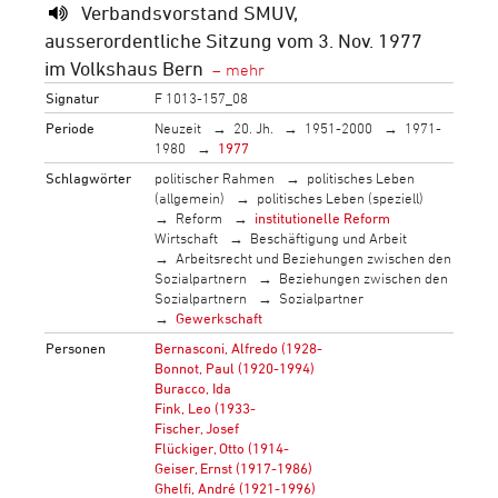
Verbandsvorstand SMUV,
ausserordentliche Sitzung vom 3. Nov. 1977
im Volkshaus Bern
Signatur
F 1013-157_08
Periode
Neuzeit
20. Jh.
1951-2000
1971-
1980
1977
Schlagwörter
politischer Rahmen
politisches Leben
(allgemein)
politisches Leben (speziell)
Reform
institutionelle Reform
Wirtschaft
Beschäftigung und Arbeit
Arbeitsrecht und Beziehungen zwischen den
Sozialpartnern
Beziehungen zwischen den
Sozialpartnern
Sozialpartner
Gewerkschaft
Personen
Bernasconi, Alfredo (1928-
Bonnot, Paul (1920-1994)
Buracco, Ida
Fink, Leo (1933-
Fischer, Josef
Flückiger, Otto (1914-
Geiser, Ernst (1917-1986)
Ghelfi, André (1921-1996)