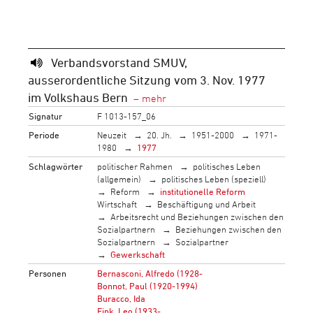
Verbandsvorstand SMUV,
ausserordentliche Sitzung vom 3. Nov. 1977
im Volkshaus Bern
Signatur
F 1013-157_06
Periode
Neuzeit
20. Jh.
1951-2000
1971-
1980
1977
Schlagwörter
politischer Rahmen
politisches Leben
(allgemein)
politisches Leben (speziell)
Reform
institutionelle Reform
Wirtschaft
Beschäftigung und Arbeit
Arbeitsrecht und Beziehungen zwischen den
Sozialpartnern
Beziehungen zwischen den
Sozialpartnern
Sozialpartner
Gewerkschaft
Personen
Bernasconi, Alfredo (1928-
Bonnot, Paul (1920-1994)
Buracco, Ida
Fink, Leo (1933-