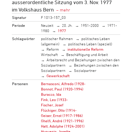
ausserordentliche Sitzung vom 3. Nov. 1977
im Volkshaus Bern
Signatur
F 1013-157_03
Periode
Neuzeit
20. Jh.
1951-2000
1971-
1980
1977
Schlagwörter
politischer Rahmen
politisches Leben
(allgemein)
politisches Leben (speziell)
Reform
institutionelle Reform
Wirtschaft
Beschäftigung und Arbeit
Arbeitsrecht und Beziehungen zwischen den
Sozialpartnern
Beziehungen zwischen den
Sozialpartnern
Sozialpartner
Gewerkschaft
Personen
Bernasconi, Alfredo (1928-
Bonnot, Paul (1920-1994)
Buracco, Ida
Fink, Leo (1933-
Fischer, Josef
Flückiger, Otto (1914-
Geiser, Ernst (1917-1986)
Ghelfi, André (1921-1996)
Hatt, Adolphe (1924-2001)
Huguenin, Josette