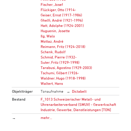
Fischer, Josef
Flückiger, Otto (1914-
Geiser, Ernst (1917-1986)
Ghelfi, André (1921-1996)
Hatt, Adolphe (1924-2001)
Huguenin, Josette
Ilg, Walo
Mottaz, André
Reimann, Fritz (1924-2018)
Schenk, Rudolf
Schmid, Pierre (1932-
Suter, Fritz (1929-1998)
Tarabusi, Agostino (1929-2003)
Tschumi, Gilbert (1926-
Waldner, Hugo (1918-1998)
Waltert, Hans
Objektträger
Tonaufnahme
Dictabelt
Bestand
F_1013 Schweizerischer Metall- und
Uhrenarbeiterverband (SMUV) - Gewerkschaft
Industrie, Gewerbe, Dienstleistungen [TON]
→
mehr…