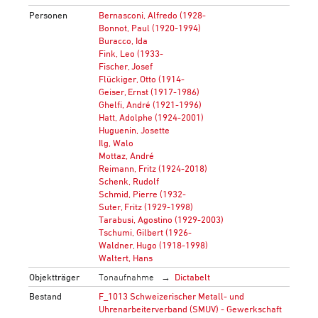
Personen
Bernasconi, Alfredo (1928-
Bonnot, Paul (1920-1994)
Buracco, Ida
Fink, Leo (1933-
Fischer, Josef
Flückiger, Otto (1914-
Geiser, Ernst (1917-1986)
Ghelfi, André (1921-1996)
Hatt, Adolphe (1924-2001)
Huguenin, Josette
Ilg, Walo
Mottaz, André
Reimann, Fritz (1924-2018)
Schenk, Rudolf
Schmid, Pierre (1932-
Suter, Fritz (1929-1998)
Tarabusi, Agostino (1929-2003)
Tschumi, Gilbert (1926-
Waldner, Hugo (1918-1998)
Waltert, Hans
Objektträger
Tonaufnahme
Dictabelt
Bestand
F_1013 Schweizerischer Metall- und
Uhrenarbeiterverband (SMUV) - Gewerkschaft