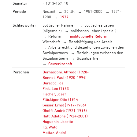
Signatur
F 1013-157_10
Periode
Neuzeit
20. Jh.
1951-2000
1971-
1980
1977
Schlagwörter
politischer Rahmen
politisches Leben
(allgemein)
politisches Leben (speziell)
Reform
institutionelle Reform
Wirtschaft
Beschäftigung und Arbeit
Arbeitsrecht und Beziehungen zwischen den
Sozialpartnern
Beziehungen zwischen den
Sozialpartnern
Sozialpartner
Gewerkschaft
Personen
Bernasconi, Alfredo (1928-
Bonnot, Paul (1920-1994)
Buracco, Ida
Fink, Leo (1933-
Fischer, Josef
Flückiger, Otto (1914-
Geiser, Ernst (1917-1986)
Ghelfi, André (1921-1996)
Hatt, Adolphe (1924-2001)
Huguenin, Josette
Ilg, Walo
Mottaz, André