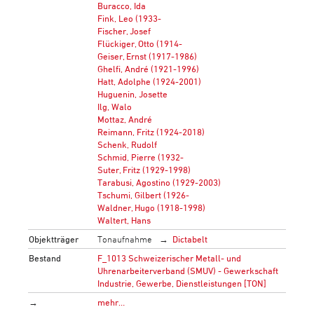
Buracco, Ida
Fink, Leo (1933-
Fischer, Josef
Flückiger, Otto (1914-
Geiser, Ernst (1917-1986)
Ghelfi, André (1921-1996)
Hatt, Adolphe (1924-2001)
Huguenin, Josette
Ilg, Walo
Mottaz, André
Reimann, Fritz (1924-2018)
Schenk, Rudolf
Schmid, Pierre (1932-
Suter, Fritz (1929-1998)
Tarabusi, Agostino (1929-2003)
Tschumi, Gilbert (1926-
Waldner, Hugo (1918-1998)
Waltert, Hans
Objektträger
Tonaufnahme
Dictabelt
Bestand
F_1013 Schweizerischer Metall- und
Uhrenarbeiterverband (SMUV) - Gewerkschaft
Industrie, Gewerbe, Dienstleistungen [TON]
→
mehr…