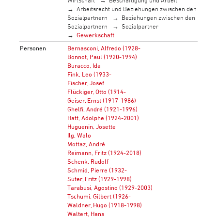
Wirtschaft
Beschäftigung und Arbeit
Arbeitsrecht und Beziehungen zwischen den
Sozialpartnern
Beziehungen zwischen den
Sozialpartnern
Sozialpartner
Gewerkschaft
Personen
Bernasconi, Alfredo (1928-
Bonnot, Paul (1920-1994)
Buracco, Ida
Fink, Leo (1933-
Fischer, Josef
Flückiger, Otto (1914-
Geiser, Ernst (1917-1986)
Ghelfi, André (1921-1996)
Hatt, Adolphe (1924-2001)
Huguenin, Josette
Ilg, Walo
Mottaz, André
Reimann, Fritz (1924-2018)
Schenk, Rudolf
Schmid, Pierre (1932-
Suter, Fritz (1929-1998)
Tarabusi, Agostino (1929-2003)
Tschumi, Gilbert (1926-
Waldner, Hugo (1918-1998)
Waltert, Hans