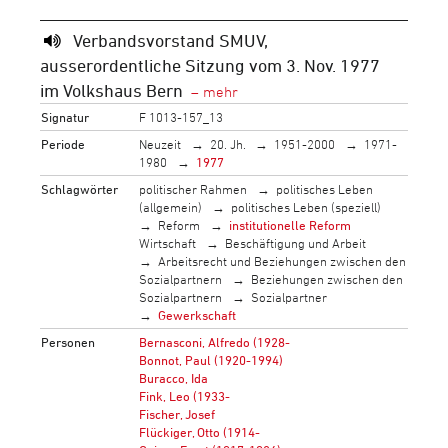
Verbandsvorstand SMUV,
ausserordentliche Sitzung vom 3. Nov. 1977
im Volkshaus Bern
Signatur
F 1013-157_13
Periode
Neuzeit
20. Jh.
1951-2000
1971-
1980
1977
Schlagwörter
politischer Rahmen
politisches Leben
(allgemein)
politisches Leben (speziell)
Reform
institutionelle Reform
Wirtschaft
Beschäftigung und Arbeit
Arbeitsrecht und Beziehungen zwischen den
Sozialpartnern
Beziehungen zwischen den
Sozialpartnern
Sozialpartner
Gewerkschaft
Personen
Bernasconi, Alfredo (1928-
Bonnot, Paul (1920-1994)
Buracco, Ida
Fink, Leo (1933-
Fischer, Josef
Flückiger, Otto (1914-