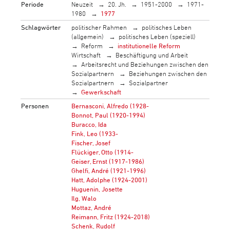
Periode
Neuzeit
20. Jh.
1951-2000
1971-
1980
1977
Schlagwörter
politischer Rahmen
politisches Leben
(allgemein)
politisches Leben (speziell)
Reform
institutionelle Reform
Wirtschaft
Beschäftigung und Arbeit
Arbeitsrecht und Beziehungen zwischen den
Sozialpartnern
Beziehungen zwischen den
Sozialpartnern
Sozialpartner
Gewerkschaft
Personen
Bernasconi, Alfredo (1928-
Bonnot, Paul (1920-1994)
Buracco, Ida
Fink, Leo (1933-
Fischer, Josef
Flückiger, Otto (1914-
Geiser, Ernst (1917-1986)
Ghelfi, André (1921-1996)
Hatt, Adolphe (1924-2001)
Huguenin, Josette
Ilg, Walo
Mottaz, André
Reimann, Fritz (1924-2018)
Schenk, Rudolf