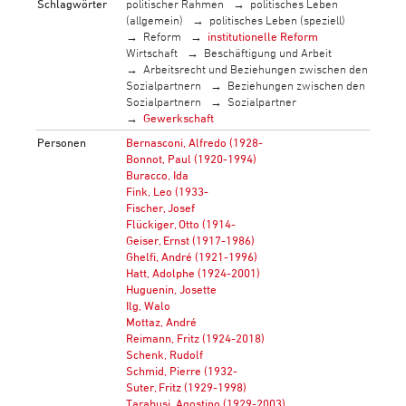
Schlagwörter
politischer Rahmen
politisches Leben
(allgemein)
politisches Leben (speziell)
Reform
institutionelle Reform
Wirtschaft
Beschäftigung und Arbeit
Arbeitsrecht und Beziehungen zwischen den
Sozialpartnern
Beziehungen zwischen den
Sozialpartnern
Sozialpartner
Gewerkschaft
Personen
Bernasconi, Alfredo (1928-
Bonnot, Paul (1920-1994)
Buracco, Ida
Fink, Leo (1933-
Fischer, Josef
Flückiger, Otto (1914-
Geiser, Ernst (1917-1986)
Ghelfi, André (1921-1996)
Hatt, Adolphe (1924-2001)
Huguenin, Josette
Ilg, Walo
Mottaz, André
Reimann, Fritz (1924-2018)
Schenk, Rudolf
Schmid, Pierre (1932-
Suter, Fritz (1929-1998)
Tarabusi, Agostino (1929-2003)