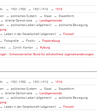
Jh.
1901-1950
1901-1910
1910
men
politisches System
Staat
Staatsform
direkte Demokratie
Landsgemeinde
men
politisches Leben (allgemein)
politische Bewegung
gung
Leben in der Gesellschaft (allgemein)
Freizeit
Fotografie
Positiv
Papierabzug
weiz
Zürich, Kanton
Kyburg
gel - Schweizerischer Bund für alkoholfreie Jugendwanderungen
Jh.
1901-1950
1901-1910
1910
men
politisches System
Staat
Staatsform
direkte Demokratie
Landsgemeinde
men
politisches Leben (allgemein)
politische Bewegung
gung
Leben in der Gesellschaft (allgemein)
Freizeit