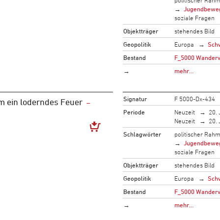
Jugendbewe
soziale Fragen
Objektträger
stehendes Bild
Geopolitik
Europa
Sch
Bestand
F_5000 Wandervo
→
mehr…
Signatur
F 5000-Dx-434
m ein loderndes Feuer
Periode
Neuzeit
20. 
Neuzeit
20. 
Schlagwörter
politischer Rah
Jugendbewe
soziale Fragen
Objektträger
stehendes Bild
Geopolitik
Europa
Sch
Bestand
F_5000 Wandervo
→
mehr…