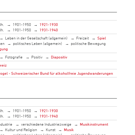
Jh.
1901-1950
1921-1930
Jh.
1901-1950
1931-1940
Leben in der Gesellschaft (allgemein)
Freizeit
Spiel
men
politisches Leben (allgemein)
politische Bewegung
gung
Fotografie
Positiv
Diapositiv
weiz
gel - Schweizerischer Bund für alkoholfreie Jugendwanderungen
Jh.
1901-1950
1921-1930
Jh.
1901-1950
1931-1940
ndustrie
verschiedene Industriezweige
Musikinstrument
Kultur und Religion
Kunst
Musik
men
politisches Leben (allgemein)
politische Bewegung