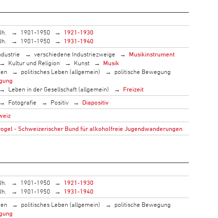
Jh.
1901-1950
1921-1930
Jh.
1901-1950
1931-1940
ndustrie
verschiedene Industriezweige
Musikinstrument
Kultur und Religion
Kunst
Musik
men
politisches Leben (allgemein)
politische Bewegung
gung
Leben in der Gesellschaft (allgemein)
Freizeit
Fotografie
Positiv
Diapositiv
weiz
gel - Schweizerischer Bund für alkoholfreie Jugendwanderungen
Jh.
1901-1950
1921-1930
Jh.
1901-1950
1931-1940
men
politisches Leben (allgemein)
politische Bewegung
gung