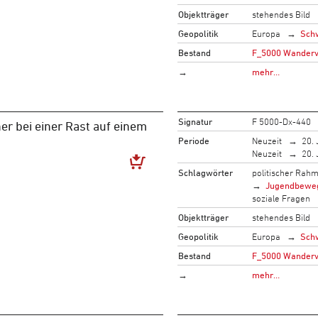
Objektträger
stehendes Bild
Geopolitik
Europa
Sch
Bestand
F_5000 Wandervo
→
mehr…
Signatur
F 5000-Dx-440
r bei einer Rast auf einem
Periode
Neuzeit
20. 
Neuzeit
20. 
Schlagwörter
politischer Rah
Jugendbewe
soziale Fragen
Objektträger
stehendes Bild
Geopolitik
Europa
Sch
Bestand
F_5000 Wandervo
→
mehr…