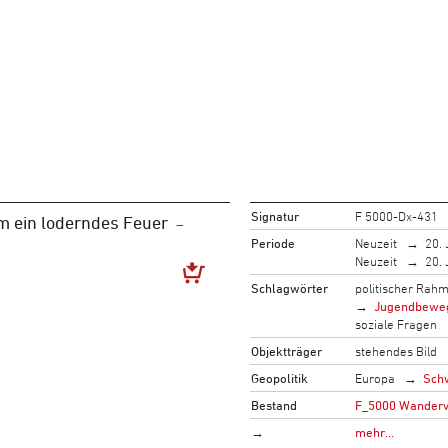
Signatur
F 5000-Dx-431
m ein loderndes Feuer
Periode
Neuzeit
20. 
Neuzeit
20. 
Schlagwörter
politischer Rah
Jugendbewe
soziale Fragen
Objektträger
stehendes Bild
Geopolitik
Europa
Sch
Bestand
F_5000 Wandervo
→
mehr…