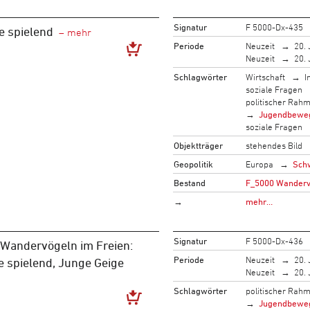
Signatur
F 5000-Dx-435
e spielend
Periode
Neuzeit
20. 
Neuzeit
20. 
Schlagwörter
Wirtschaft
I
soziale Fragen
politischer Rah
Jugendbewe
soziale Fragen
Objektträger
stehendes Bild
Geopolitik
Europa
Sch
Bestand
F_5000 Wandervo
→
mehr…
Signatur
F 5000-Dx-436
Wandervögeln im Freien:
Periode
Neuzeit
20. 
e spielend, Junge Geige
Neuzeit
20. 
Schlagwörter
politischer Rah
Jugendbewe