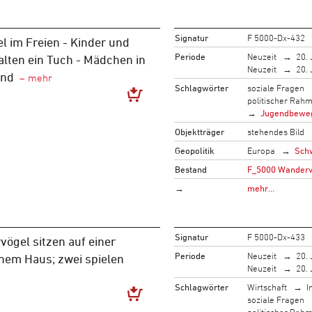
Signatur
F 5000-Dx-432
el im Freien - Kinder und
Periode
Neuzeit
20. 
lten ein Tuch - Mädchen in
Neuzeit
20. 
end
Schlagwörter
soziale Fragen
politischer Rah
Jugendbewe
Objektträger
stehendes Bild
Geopolitik
Europa
Sch
Bestand
F_5000 Wandervo
→
mehr…
Signatur
F 5000-Dx-433
vögel sitzen auf einer
Periode
Neuzeit
20. 
nem Haus; zwei spielen
Neuzeit
20. 
Schlagwörter
Wirtschaft
I
soziale Fragen
politischer Rah