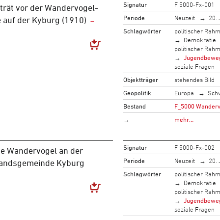
Signatur
F 5000-Fx-001
rät vor der Wandervogel-
Periode
Neuzeit
20. 
auf der Kyburg (1910)
Schlagwörter
politischer Rah
Demokratie
politischer Rah
Jugendbewe
soziale Fragen
Objektträger
stehendes Bild
Geopolitik
Europa
Sch
Bestand
F_5000 Wandervo
→
mehr…
Signatur
F 5000-Fx-002
e Wandervögel an der
Periode
Neuzeit
20. 
andsgemeinde Kyburg
Schlagwörter
politischer Rah
Demokratie
politischer Rah
Jugendbewe
soziale Fragen