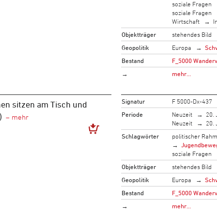
soziale Fragen
soziale Fragen
Wirtschaft
I
Objektträger
stehendes Bild
Geopolitik
Europa
Sch
Bestand
F_5000 Wandervo
→
mehr…
Signatur
F 5000-Dx-437
en sitzen am Tisch und
Periode
Neuzeit
20. 
)
Neuzeit
20. 
Schlagwörter
politischer Rah
Jugendbewe
soziale Fragen
Objektträger
stehendes Bild
Geopolitik
Europa
Sch
Bestand
F_5000 Wandervo
→
mehr…