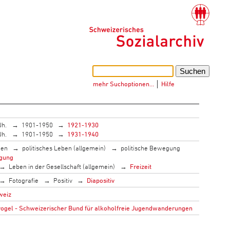
mehr Suchoptionen…
│
Hilfe
Jh.
1901-1950
1921-1930
Jh.
1901-1950
1931-1940
men
politisches Leben (allgemein)
politische Bewegung
gung
Leben in der Gesellschaft (allgemein)
Freizeit
Fotografie
Positiv
Diapositiv
weiz
gel - Schweizerischer Bund für alkoholfreie Jugendwanderungen