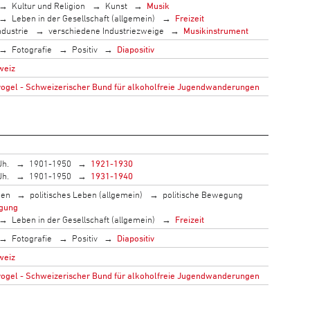
Kultur und Religion
Kunst
Musik
Leben in der Gesellschaft (allgemein)
Freizeit
ndustrie
verschiedene Industriezweige
Musikinstrument
Fotografie
Positiv
Diapositiv
weiz
gel - Schweizerischer Bund für alkoholfreie Jugendwanderungen
Jh.
1901-1950
1921-1930
Jh.
1901-1950
1931-1940
men
politisches Leben (allgemein)
politische Bewegung
gung
Leben in der Gesellschaft (allgemein)
Freizeit
Fotografie
Positiv
Diapositiv
weiz
gel - Schweizerischer Bund für alkoholfreie Jugendwanderungen