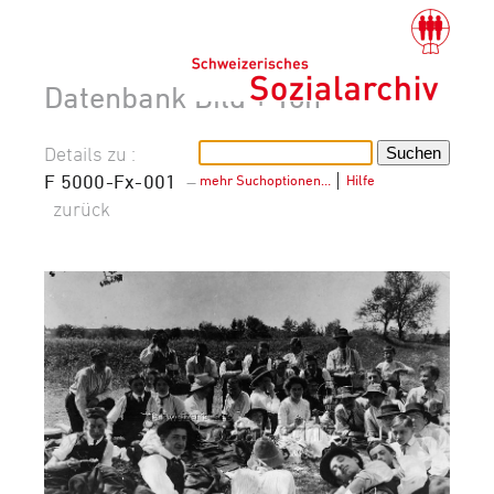
Datenbank Bild + Ton
Details zu :
F 5000-Fx-001
–
mehr Suchoptionen…
│
Hilfe
zurück