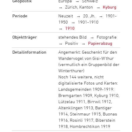
Geopolitik
Europa
Schweiz
Zürich, Kanton
Kyburg
Periode
Neuzeit
20. Jh.
1901-
1950
1901-1910
1910
Objektträger
stehendes Bild
Fotografie
Positiv
Papierabzug
Detailinformation
Angemerkt: Geschenkt für den
Wandervogel von Gisi-W'thur
(vermutlich ein Gruppenbild der
Winterthurer)
Noch 144 weitere, nicht
digitalisierte Fotos und Karten:
Landsgemeinden 1909-1919:
Bremgarten 1909, Kyburg 1910,
Lützelau 1911, Birrwil 1912,
Altenklingen 1913, Bantiger
1914, Steinmaur 1915, Buonas
1916, Rosinli 1917, Biberstein
1918, Hombrechtikon 1919