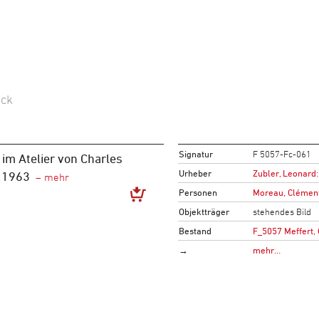
ück
Signatur
F 5057-Fc-061
 im Atelier von Charles
Urheber
Zubler, Leonard:
. 1963
Personen
Moreau, Clémen
Objektträger
stehendes Bild
Bestand
F_5057 Meffert,
→
mehr…