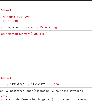
 Adliswil
ühl, Nelly (1904-1999)
t (1903-1988)
Fotografie
Positiv
Papierabzug
 Carl / Moreau, Clément (1903-1988)
 Adliswil
Jh.
1951-2000
1961-1970
1968
men
politisches Leben (allgemein)
politische Bewegung
egung
Leben in der Gesellschaft (allgemein)
Freizeit
Feiertag