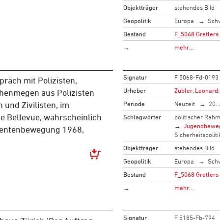
Objektträger
stehendes Bild
Geopolitik
Europa
Sch
Bestand
F_5068 Gretlers
→
mehr…
Signatur
F 5068-Fd-0193
präch mit Polizisten,
Urheber
Zubler, Leonard:
henmegen aus Polizisten
Periode
Neuzeit
20. 
n und Zivilisten, im
e Bellevue, wahrscheinlich
Schlagwörter
politischer Rah
Jugendbewe
dentenbewegung 1968,
Sicherheitspoliti
Objektträger
stehendes Bild
Geopolitik
Europa
Sch
Bestand
F_5068 Gretlers
→
mehr…
Signatur
F 5185-Fb-794