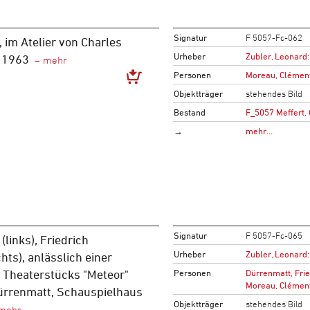
Signatur
F 5057-Fc-062
, im Atelier von Charles
Urheber
Zubler, Leonard:
. 1963
Personen
Moreau, Clémen
Objektträger
stehendes Bild
Bestand
F_5057 Meffert,
→
mehr…
Signatur
F 5057-Fc-065
(links), Friedrich
Urheber
Zubler, Leonard:
hts), anlässlich einer
Personen
Dürrenmatt, Fri
 Theaterstücks "Meteor"
Moreau, Clémen
Dürrenmatt, Schauspielhaus
Objektträger
stehendes Bild