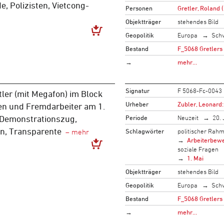
, Polizisten, Vietcong-
Personen
Gretler, Roland 
Objektträger
stehendes Bild
Geopolitik
Europa
Sch
Bestand
F_5068 Gretlers
→
mehr…
Signatur
F 5068-Fc-0043
tler (mit Megafon) im Block
Urheber
Zubler, Leonard:
en und Fremdarbeiter am 1.
Periode
Neuzeit
20. 
- Demonstrationszug,
n, Transparente
Schlagwörter
politischer Rah
Arbeiterbew
soziale Fragen
1. Mai
Objektträger
stehendes Bild
Geopolitik
Europa
Sch
Bestand
F_5068 Gretlers
→
mehr…