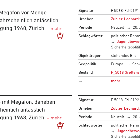
Signatur
F 5068-Fd-0191
t Megafon vor Menge
Urheber
Zubler, Leonard:
ahrscheinlich anlässlich
Periode
Neuzeit
20. 
gung 1968, Zürich
Schlagwörter
politischer Rah
Jugendbewe
Sicherheitspoliti
Objektträger
stehendes Bild
Geopolitik
Europa
Sch
Bestand
F_5068 Gretlers
→
mehr…
Signatur
F 5068-Fd-0192
 mit Megafon, daneben
Urheber
Zubler, Leonard:
heinlich anlässlich
Periode
Neuzeit
20. 
gung 1968, Zürich
Schlagwörter
politischer Rah
Jugendbewe
Sicherheitspoliti