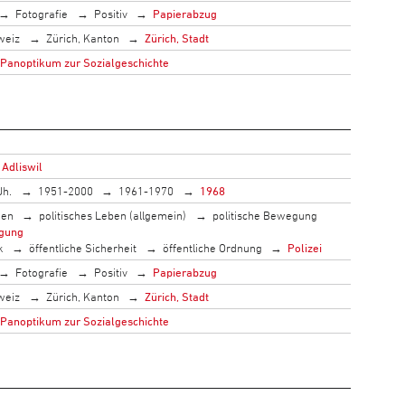
Fotografie
Positiv
Papierabzug
weiz
Zürich, Kanton
Zürich, Stadt
 Panoptikum zur Sozialgeschichte
 Adliswil
Jh.
1951-2000
1961-1970
1968
men
politisches Leben (allgemein)
politische Bewegung
gung
k
öffentliche Sicherheit
öffentliche Ordnung
Polizei
Fotografie
Positiv
Papierabzug
weiz
Zürich, Kanton
Zürich, Stadt
 Panoptikum zur Sozialgeschichte