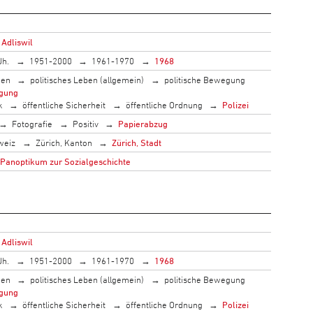
 Adliswil
Jh.
1951-2000
1961-1970
1968
men
politisches Leben (allgemein)
politische Bewegung
gung
k
öffentliche Sicherheit
öffentliche Ordnung
Polizei
Fotografie
Positiv
Papierabzug
weiz
Zürich, Kanton
Zürich, Stadt
 Panoptikum zur Sozialgeschichte
 Adliswil
Jh.
1951-2000
1961-1970
1968
men
politisches Leben (allgemein)
politische Bewegung
gung
k
öffentliche Sicherheit
öffentliche Ordnung
Polizei