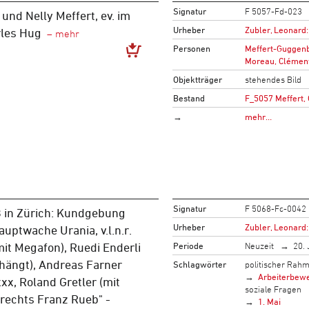
Signatur
F 5057-Fd-023
 und Nelly Meffert, ev. im
Urheber
Zubler, Leonard:
rles Hug
Personen
Meffert-Guggenb
Moreau, Clémen
Objektträger
stehendes Bild
Bestand
F_5057 Meffert,
→
mehr…
Signatur
F 5068-Fc-0042
8 in Zürich: Kundgebung
Urheber
Zubler, Leonard:
auptwache Urania, v.l.n.r.
Periode
Neuzeit
20. 
it Megafon), Ruedi Enderli
hängt), Andreas Farner
Schlagwörter
politischer Rah
Arbeiterbew
xxx, Roland Gretler (mit
soziale Fragen
rechts Franz Rueb" -
1. Mai