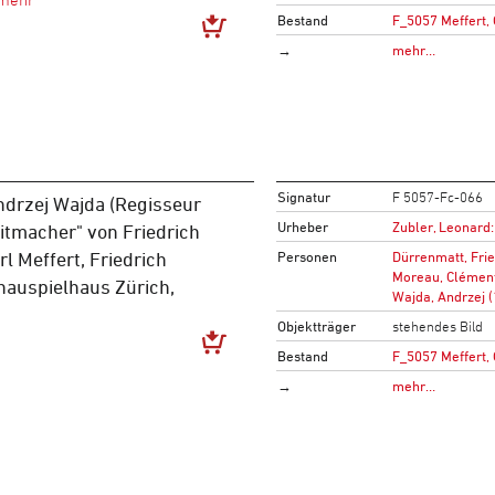
Bestand
F_5057 Meffert,
→
mehr…
Signatur
F 5057-Fc-066
Andrzej Wajda (Regisseur
Urheber
Zubler, Leonard:
itmacher" von Friedrich
Personen
Dürrenmatt, Fri
l Meffert, Friedrich
Moreau, Clémen
hauspielhaus Zürich,
Wajda, Andrzej 
Objektträger
stehendes Bild
Bestand
F_5057 Meffert,
→
mehr…