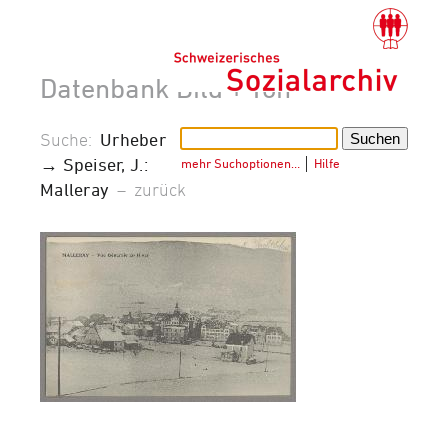
Datenbank Bild + Ton
Suche:
Urheber
→ Speiser, J.:
mehr Suchoptionen…
│
Hilfe
Malleray
–
zurück