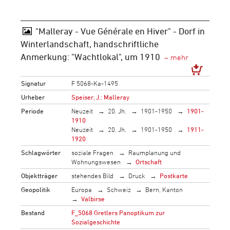
"Malleray - Vue Générale en Hiver" - Dorf in
Winterlandschaft, handschriftliche
Anmerkung: "Wachtlokal", um 1910
Signatur
F 5068-Ka-1495
Urheber
Speiser, J.: Malleray
Periode
Neuzeit
20. Jh.
1901-1950
1901-
1910
Neuzeit
20. Jh.
1901-1950
1911-
1920
Schlagwörter
soziale Fragen
Raumplanung und
Wohnungswesen
Ortschaft
Objektträger
stehendes Bild
Druck
Postkarte
Geopolitik
Europa
Schweiz
Bern, Kanton
Valbirse
Bestand
F_5068 Gretlers Panoptikum zur
Sozialgeschichte