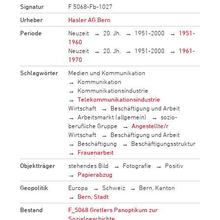
Signatur
F 5068-Fb-1027
Urheber
Hasler AG Bern
Periode
Neuzeit
20. Jh.
1951-2000
1951-
1960
Neuzeit
20. Jh.
1951-2000
1961-
1970
Schlagwörter
Medien und Kommunikation
Kommunikation
Kommunikationsindustrie
Telekommunikationsindustrie
Wirtschaft
Beschäftigung und Arbeit
Arbeitsmarkt (allgemein)
sozio-
berufliche Gruppe
Angestellte/r
Wirtschaft
Beschäftigung und Arbeit
Beschäftigung
Beschäftigungsstruktur
Frauenarbeit
Objektträger
stehendes Bild
Fotografie
Positiv
Papierabzug
Geopolitik
Europa
Schweiz
Bern, Kanton
Bern, Stadt
Bestand
F_5068 Gretlers Panoptikum zur
Sozialgeschichte