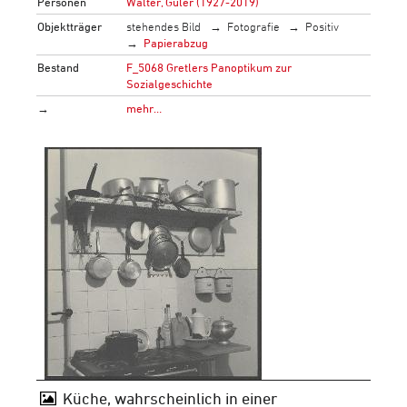
Personen
Walter, Guler (1927-2019)
Objektträger
stehendes Bild
Fotografie
Positiv
Papierabzug
Bestand
F_5068 Gretlers Panoptikum zur
Sozialgeschichte
→
mehr…
Küche, wahrscheinlich in einer