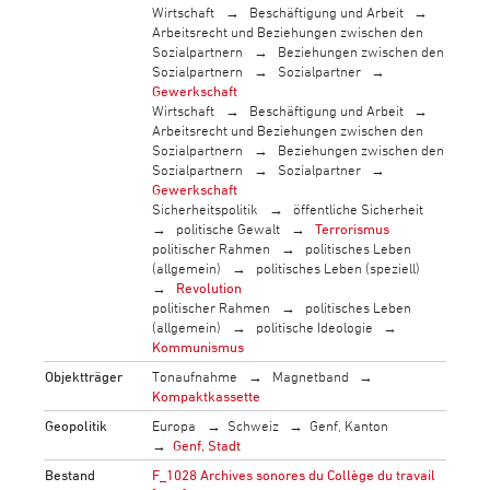
Wirtschaft
Beschäftigung und Arbeit
Arbeitsrecht und Beziehungen zwischen den
Sozialpartnern
Beziehungen zwischen den
Sozialpartnern
Sozialpartner
Gewerkschaft
Wirtschaft
Beschäftigung und Arbeit
Arbeitsrecht und Beziehungen zwischen den
Sozialpartnern
Beziehungen zwischen den
Sozialpartnern
Sozialpartner
Gewerkschaft
Sicherheitspolitik
öffentliche Sicherheit
politische Gewalt
Terrorismus
politischer Rahmen
politisches Leben
(allgemein)
politisches Leben (speziell)
Revolution
politischer Rahmen
politisches Leben
(allgemein)
politische Ideologie
Kommunismus
Objektträger
Tonaufnahme
Magnetband
Kompaktkassette
Geopolitik
Europa
Schweiz
Genf, Kanton
Genf, Stadt
Bestand
F_1028 Archives sonores du Collège du travail