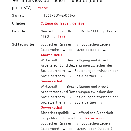
Interview de Lucien Tronchet (5ème
partie/7)
Signatur
F 1028-SON-Z-003-5
Urheber
Collège du Travail, Genève
Periode
Neuzeit
20. Jh.
1951-2000
1970-
1980
1979
Schlagwörter
politischer Rahmen
politisches Leben
(allgemein)
politische Ideologie
Anarchismus
Wirtschaft
Beschäftigung und Arbeit
Arbeitsrecht und Beziehungen zwischen den
Sozialpartnern
Beziehungen zwischen den
Sozialpartnern
Sozialpartner
Gewerkschaft
Wirtschaft
Beschäftigung und Arbeit
Arbeitsrecht und Beziehungen zwischen den
Sozialpartnern
Beziehungen zwischen den
Sozialpartnern
Sozialpartner
Gewerkschaft
Sicherheitspolitik
öffentliche Sicherheit
politische Gewalt
Terrorismus
politischer Rahmen
politisches Leben
(allgemein)
politisches Leben (speziell)