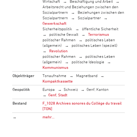
Wirtschaft
Beschäftigung und Arbeit
Arbeitsrecht und Beziehungen zwischen den
Sozialpartnern
Beziehungen zwischen den
Sozialpartnern
Sozialpartner
Gewerkschaft
Sicherheitspolitik
öffentliche Sicherheit
politische Gewalt
Terrorismus
politischer Rahmen
politisches Leben
(allgemein)
politisches Leben (speziell)
Revolution
politischer Rahmen
politisches Leben
(allgemein)
politische Ideologie
Kommunismus
Objektträger
Tonaufnahme
Magnetband
Kompaktkassette
Geopolitik
Europa
Schweiz
Genf, Kanton
Genf, Stadt
Bestand
F_1028 Archives sonores du Collège du travail
[TON]
→
mehr…