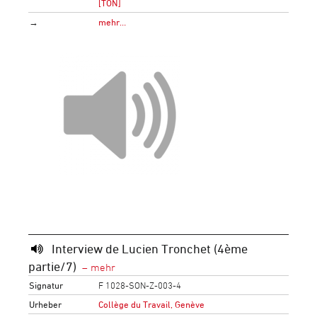
[TON]
→
mehr…
Interview de Lucien Tronchet (4ème
partie/7)
Signatur
F 1028-SON-Z-003-4
Urheber
Collège du Travail, Genève