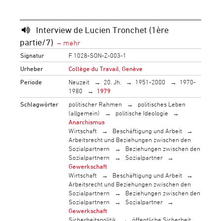
Interview de Lucien Tronchet (1ère
partie/7)
Signatur
F 1028-SON-Z-003-1
Urheber
Collège du Travail, Genève
Periode
Neuzeit
20. Jh.
1951-2000
1970-
1980
1979
Schlagwörter
politischer Rahmen
politisches Leben
(allgemein)
politische Ideologie
Anarchismus
Wirtschaft
Beschäftigung und Arbeit
Arbeitsrecht und Beziehungen zwischen den
Sozialpartnern
Beziehungen zwischen den
Sozialpartnern
Sozialpartner
Gewerkschaft
Wirtschaft
Beschäftigung und Arbeit
Arbeitsrecht und Beziehungen zwischen den
Sozialpartnern
Beziehungen zwischen den
Sozialpartnern
Sozialpartner
Gewerkschaft
Sicherheitspolitik
öffentliche Sicherheit