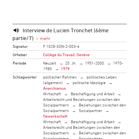
Interview de Lucien Tronchet (6ème
partie/7)
Signatur
F 1028-SON-Z-003-6
Urheber
Collège du Travail, Genève
Periode
Neuzeit
20. Jh.
1951-2000
1970-
1980
1979
Schlagwörter
politischer Rahmen
politisches Leben
(allgemein)
politische Ideologie
Anarchismus
Wirtschaft
Beschäftigung und Arbeit
Arbeitsrecht und Beziehungen zwischen den
Sozialpartnern
Beziehungen zwischen den
Sozialpartnern
Sozialpartner
Gewerkschaft
Wirtschaft
Beschäftigung und Arbeit
Arbeitsrecht und Beziehungen zwischen den
Sozialpartnern
Beziehungen zwischen den
Sozialpartnern
Sozialpartner