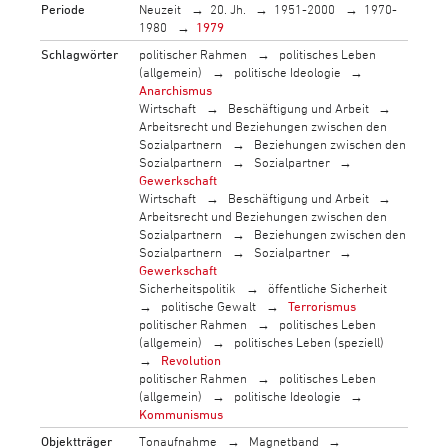
Periode
Neuzeit
20. Jh.
1951-2000
1970-
1980
1979
Schlagwörter
politischer Rahmen
politisches Leben
(allgemein)
politische Ideologie
Anarchismus
Wirtschaft
Beschäftigung und Arbeit
Arbeitsrecht und Beziehungen zwischen den
Sozialpartnern
Beziehungen zwischen den
Sozialpartnern
Sozialpartner
Gewerkschaft
Wirtschaft
Beschäftigung und Arbeit
Arbeitsrecht und Beziehungen zwischen den
Sozialpartnern
Beziehungen zwischen den
Sozialpartnern
Sozialpartner
Gewerkschaft
Sicherheitspolitik
öffentliche Sicherheit
politische Gewalt
Terrorismus
politischer Rahmen
politisches Leben
(allgemein)
politisches Leben (speziell)
Revolution
politischer Rahmen
politisches Leben
(allgemein)
politische Ideologie
Kommunismus
Objektträger
Tonaufnahme
Magnetband