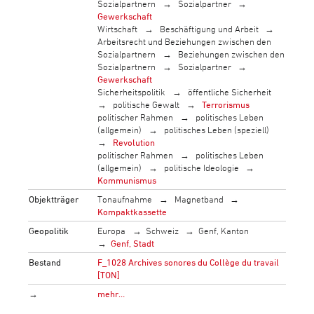
Sozialpartnern
Sozialpartner
Gewerkschaft
Wirtschaft
Beschäftigung und Arbeit
Arbeitsrecht und Beziehungen zwischen den
Sozialpartnern
Beziehungen zwischen den
Sozialpartnern
Sozialpartner
Gewerkschaft
Sicherheitspolitik
öffentliche Sicherheit
politische Gewalt
Terrorismus
politischer Rahmen
politisches Leben
(allgemein)
politisches Leben (speziell)
Revolution
politischer Rahmen
politisches Leben
(allgemein)
politische Ideologie
Kommunismus
Objektträger
Tonaufnahme
Magnetband
Kompaktkassette
Geopolitik
Europa
Schweiz
Genf, Kanton
Genf, Stadt
Bestand
F_1028 Archives sonores du Collège du travail
[TON]
→
mehr…