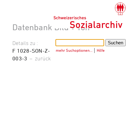
Datenbank Bild + Ton
Details zu :
F 1028-SON-Z-
mehr Suchoptionen…
│
Hilfe
003-3
–
zurück