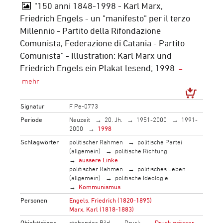
"150 anni 1848-1998 - Karl Marx,
Friedrich Engels - un "manifesto" per il terzo
Millennio - Partito della Rifondazione
Comunista, Federazione di Catania - Partito
Comunista" - Illustration: Karl Marx und
Friedrich Engels ein Plakat lesend; 1998
Signatur
F Pe-0773
Periode
Neuzeit
20. Jh.
1951-2000
1991-
2000
1998
Schlagwörter
politischer Rahmen
politische Partei
(allgemein)
politische Richtung
äussere Linke
politischer Rahmen
politisches Leben
(allgemein)
politische Ideologie
Kommunismus
Personen
Engels, Friedrich (1820-1895)
Marx, Karl (1818-1883)
Objektträger
stehendes Bild
Druck
Druck grösser