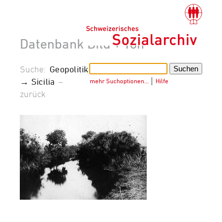
Datenbank Bild + Ton
Suche:
Geopolitik
→ Sicilia
–
mehr Suchoptionen…
│
Hilfe
zurück