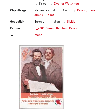
Krieg
Zweiter Weltkrieg
Objektträger
stehendes Bild
Druck
Druck grösser
als A4, Plakat
Geopolitik
Europa
Italien
Sicilia
Bestand
F_7001 Sammelbestand Druck
→
mehr…