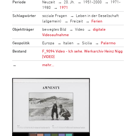
Periode
Neuzeit
20. Jh.
1951-2000
1971-
1980
1971
Schlagwörter
soziale Fragen
Leben in der Gesellschaft
(allgemein)
Freizeit
Ferien
Objektträger
bewegtes Bild
Video
digitale
Videoaufnahme
Geopolitik
Europa
Italien
Sicilia
Palermo
Bestand
F_9094 Video - Ich sehe. Werkarchiv Heinz Nigg
[VIDEO]
→
mehr…