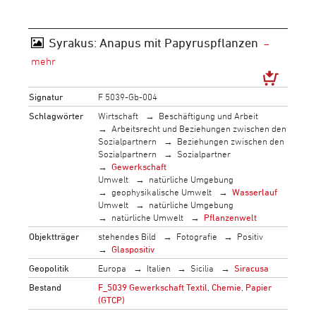
Syrakus: Anapus mit Papyruspflanzen
Signatur
F 5039-Gb-004
Schlagwörter
Wirtschaft
Beschäftigung und Arbeit
Arbeitsrecht und Beziehungen zwischen den
Sozialpartnern
Beziehungen zwischen den
Sozialpartnern
Sozialpartner
Gewerkschaft
Umwelt
natürliche Umgebung
geophysikalische Umwelt
Wasserlauf
Umwelt
natürliche Umgebung
natürliche Umwelt
Pflanzenwelt
Objektträger
stehendes Bild
Fotografie
Positiv
Glaspositiv
Geopolitik
Europa
Italien
Sicilia
Siracusa
Bestand
F_5039 Gewerkschaft Textil, Chemie, Papier
(GTCP)