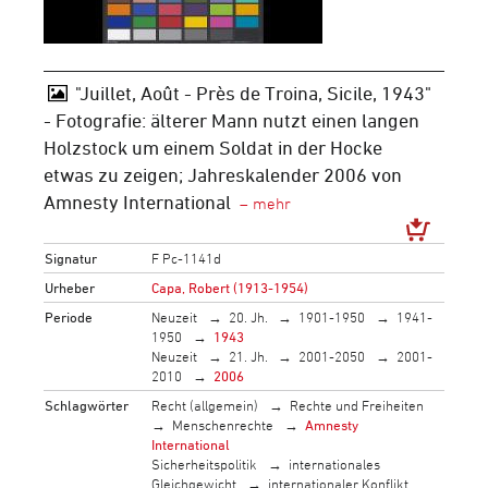
"Juillet, Août - Près de Troina, Sicile, 1943"
- Fotografie: älterer Mann nutzt einen langen
Holzstock um einem Soldat in der Hocke
etwas zu zeigen; Jahreskalender 2006 von
Amnesty International
Signatur
F Pc-1141d
Urheber
Capa, Robert (1913-1954)
Periode
Neuzeit
20. Jh.
1901-1950
1941-
1950
1943
Neuzeit
21. Jh.
2001-2050
2001-
2010
2006
Schlagwörter
Recht (allgemein)
Rechte und Freiheiten
Menschenrechte
Amnesty
International
Sicherheitspolitik
internationales
Gleichgewicht
internationaler Konflikt