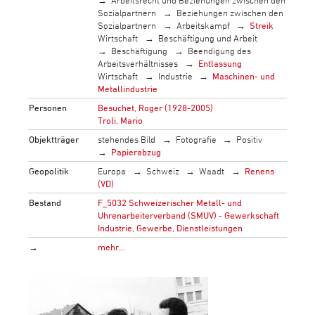
Sozialpartnern
Beziehungen zwischen den
Sozialpartnern
Arbeitskampf
Streik
Wirtschaft
Beschäftigung und Arbeit
Beschäftigung
Beendigung des
Arbeitsverhältnisses
Entlassung
Wirtschaft
Industrie
Maschinen- und
Metallindustrie
Personen
Besuchet, Roger (1928-2005)
Troli, Mario
Objektträger
stehendes Bild
Fotografie
Positiv
Papierabzug
Geopolitik
Europa
Schweiz
Waadt
Renens
(VD)
Bestand
F_5032 Schweizerischer Metall- und
Uhrenarbeiterverband (SMUV) - Gewerkschaft
Industrie, Gewerbe, Dienstleistungen
→
mehr…