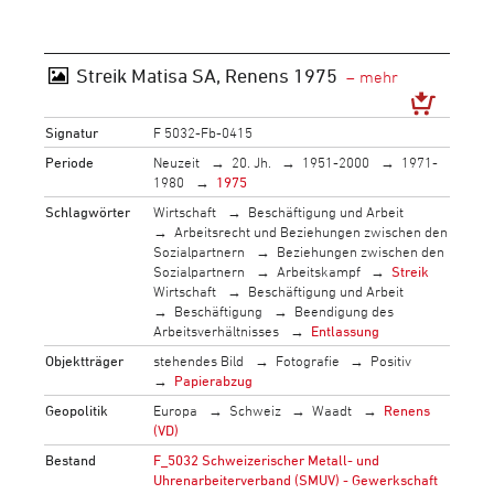
Streik Matisa SA, Renens 1975
Signatur
F 5032-Fb-0415
Periode
Neuzeit
20. Jh.
1951-2000
1971-
1980
1975
Schlagwörter
Wirtschaft
Beschäftigung und Arbeit
Arbeitsrecht und Beziehungen zwischen den
Sozialpartnern
Beziehungen zwischen den
Sozialpartnern
Arbeitskampf
Streik
Wirtschaft
Beschäftigung und Arbeit
Beschäftigung
Beendigung des
Arbeitsverhältnisses
Entlassung
Objektträger
stehendes Bild
Fotografie
Positiv
Papierabzug
Geopolitik
Europa
Schweiz
Waadt
Renens
(VD)
Bestand
F_5032 Schweizerischer Metall- und
Uhrenarbeiterverband (SMUV) - Gewerkschaft