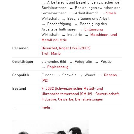
Arbeitsrecht und Beziehungen zwischen den
Sozialpartnern
Beziehungen zwischen den
Sozialpartnern
Arbeitskampf
Streik
Wirtschaft
Beschäftigung und Arbeit
Beschäftigung
Beendigung des
Arbeitsverhältnisses
Entlassung
Wirtschaft
Industrie
Maschinen- und
Metallindustrie
Personen
Besuchet, Roger (1928-2005)
Troli, Mario
Objektträger
stehendes Bild
Fotografie
Positiv
Papierabzug
Geopolitik
Europa
Schweiz
Waadt
Renens
(VD)
Bestand
F_5032 Schweizerischer Metall- und
Uhrenarbeiterverband (SMUV) - Gewerkschaft
Industrie, Gewerbe, Dienstleistungen
→
mehr…