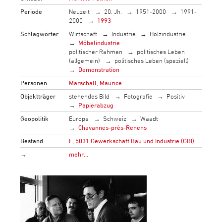
Periode
Neuzeit
20. Jh.
1951-2000
1991-
2000
1993
Schlagwörter
Wirtschaft
Industrie
Holzindustrie
Möbelindustrie
politischer Rahmen
politisches Leben
(allgemein)
politisches Leben (speziell)
Demonstration
Personen
Marschall, Maurice
Objektträger
stehendes Bild
Fotografie
Positiv
Papierabzug
Geopolitik
Europa
Schweiz
Waadt
Chavannes-près-Renens
Bestand
F_5031 Gewerkschaft Bau und Industrie (GBI)
→
mehr…