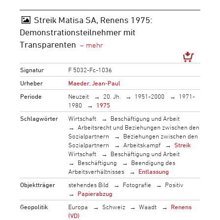
Streik Matisa SA, Renens 1975:
Demonstrationsteilnehmer mit
Transparenten
Signatur
F 5032-Fc-1036
Urheber
Maeder, Jean-Paul
Periode
Neuzeit
20. Jh.
1951-2000
1971-
1980
1975
Schlagwörter
Wirtschaft
Beschäftigung und Arbeit
Arbeitsrecht und Beziehungen zwischen den
Sozialpartnern
Beziehungen zwischen den
Sozialpartnern
Arbeitskampf
Streik
Wirtschaft
Beschäftigung und Arbeit
Beschäftigung
Beendigung des
Arbeitsverhältnisses
Entlassung
Objektträger
stehendes Bild
Fotografie
Positiv
Papierabzug
Geopolitik
Europa
Schweiz
Waadt
Renens
(VD)