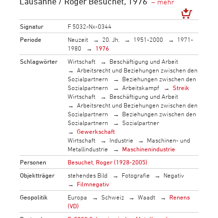
Lausanne / Roger Besuchet, 1976
Signatur
F 5032-Nx-0344
Periode
Neuzeit
20. Jh.
1951-2000
1971-
1980
1976
Schlagwörter
Wirtschaft
Beschäftigung und Arbeit
Arbeitsrecht und Beziehungen zwischen den
Sozialpartnern
Beziehungen zwischen den
Sozialpartnern
Arbeitskampf
Streik
Wirtschaft
Beschäftigung und Arbeit
Arbeitsrecht und Beziehungen zwischen den
Sozialpartnern
Beziehungen zwischen den
Sozialpartnern
Sozialpartner
Gewerkschaft
Wirtschaft
Industrie
Maschinen- und
Metallindustrie
Maschinenindustrie
Personen
Besuchet, Roger (1928-2005)
Objektträger
stehendes Bild
Fotografie
Negativ
Filmnegativ
Geopolitik
Europa
Schweiz
Waadt
Renens
(VD)