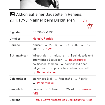
Aktion auf einer Baustelle in Renens,
2.11.1993: Männer beim Diskutieren
Signatur
F 5031-Fc-1330
Urheber
Monnin, Patrick
Periode
Neuzeit
20. Jh.
1951-2000
1991-
2000
1993
Schlagwörter
Wirtschaft
Industrie
Bauindustrie und
öffentliches Bauwesen
Bauindustrie
politischer Rahmen
politisches Leben
(allgemein)
politisches Leben (speziell)
Demonstration
Objektträger
stehendes Bild
Fotografie
Positiv
Papierabzug
Geopolitik
Europa
Schweiz
Waadt
Renens
(VD)
Bestand
F_5031 Gewerkschaft Bau und Industrie (GBI)