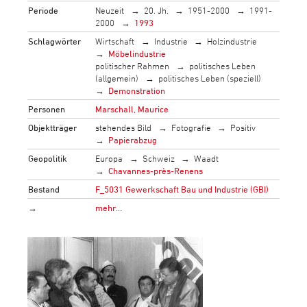
Periode
Neuzeit
20. Jh.
1951-2000
1991-
2000
1993
Schlagwörter
Wirtschaft
Industrie
Holzindustrie
Möbelindustrie
politischer Rahmen
politisches Leben
(allgemein)
politisches Leben (speziell)
Demonstration
Personen
Marschall, Maurice
Objektträger
stehendes Bild
Fotografie
Positiv
Papierabzug
Geopolitik
Europa
Schweiz
Waadt
Chavannes-près-Renens
Bestand
F_5031 Gewerkschaft Bau und Industrie (GBI)
→
mehr…