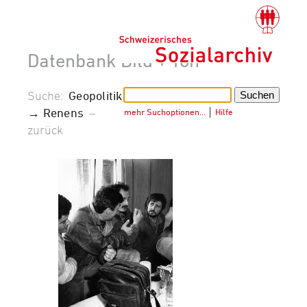
Datenbank Bild + Ton
Suche:
Geopolitik
→ Renens
–
mehr Suchoptionen…
│
Hilfe
zurück