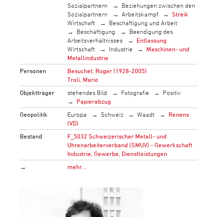
Sozialpartnern
Beziehungen zwischen den
Sozialpartnern
Arbeitskampf
Streik
Wirtschaft
Beschäftigung und Arbeit
Beschäftigung
Beendigung des
Arbeitsverhältnisses
Entlassung
Wirtschaft
Industrie
Maschinen- und
Metallindustrie
Personen
Besuchet, Roger (1928-2005)
Troli, Mario
Objektträger
stehendes Bild
Fotografie
Positiv
Papierabzug
Geopolitik
Europa
Schweiz
Waadt
Renens
(VD)
Bestand
F_5032 Schweizerischer Metall- und
Uhrenarbeiterverband (SMUV) - Gewerkschaft
Industrie, Gewerbe, Dienstleistungen
→
mehr…