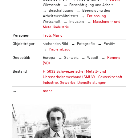
Wirtschaft
Beschäftigung und Arbeit
Beschäftigung
Beendigung des
Arbeitsverhältnisses
Entlassung
Wirtschaft
Industrie
Maschinen- und
Metallindustrie
Personen
Troli, Mario
Objektträger
stehendes Bild
Fotografie
Positiv
Papierabzug
Geopolitik
Europa
Schweiz
Waadt
Renens
(VD)
Bestand
F_5032 Schweizerischer Metall- und
Uhrenarbeiterverband (SMUV) - Gewerkschaft
Industrie, Gewerbe, Dienstleistungen
→
mehr…