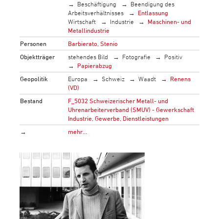
Beschäftigung
Beendigung des
Arbeitsverhältnisses
Entlassung
Wirtschaft
Industrie
Maschinen- und
Metallindustrie
Personen
Barbierato, Stenio
Objektträger
stehendes Bild
Fotografie
Positiv
Papierabzug
Geopolitik
Europa
Schweiz
Waadt
Renens
(VD)
Bestand
F_5032 Schweizerischer Metall- und
Uhrenarbeiterverband (SMUV) - Gewerkschaft
Industrie, Gewerbe, Dienstleistungen
→
mehr…