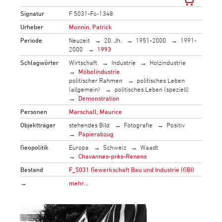
Signatur
F 5031-Fc-1348
Urheber
Monnin, Patrick
Periode
Neuzeit
20. Jh.
1951-2000
1991-
2000
1993
Schlagwörter
Wirtschaft
Industrie
Holzindustrie
Möbelindustrie
politischer Rahmen
politisches Leben
(allgemein)
politisches Leben (speziell)
Demonstration
Personen
Marschall, Maurice
Objektträger
stehendes Bild
Fotografie
Positiv
Papierabzug
Geopolitik
Europa
Schweiz
Waadt
Chavannes-près-Renens
Bestand
F_5031 Gewerkschaft Bau und Industrie (GBI)
→
mehr…