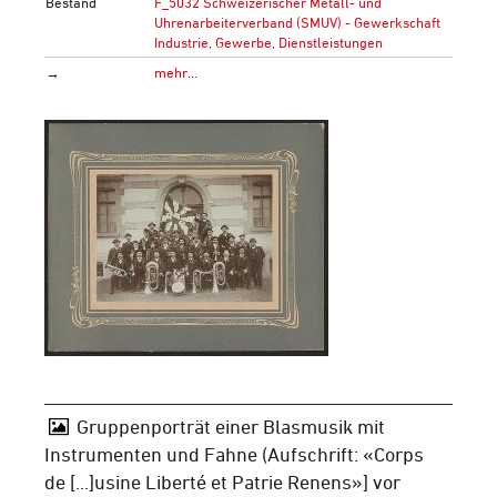
Bestand
F_5032 Schweizerischer Metall- und
Uhrenarbeiterverband (SMUV) - Gewerkschaft
Industrie, Gewerbe, Dienstleistungen
→
mehr…
Gruppenporträt einer Blasmusik mit
Instrumenten und Fahne (Aufschrift: «Corps
de [...]usine Liberté et Patrie Renens»] vor