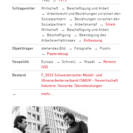
Schlagwörter
Wirtschaft
Beschäftigung und Arbeit
Arbeitsrecht und Beziehungen zwischen den
Sozialpartnern
Beziehungen zwischen den
Sozialpartnern
Arbeitskampf
Streik
Wirtschaft
Beschäftigung und Arbeit
Beschäftigung
Beendigung des
Arbeitsverhältnisses
Entlassung
Objektträger
stehendes Bild
Fotografie
Positiv
Papierabzug
Geopolitik
Europa
Schweiz
Waadt
Renens
(VD)
Bestand
F_5032 Schweizerischer Metall- und
Uhrenarbeiterverband (SMUV) - Gewerkschaft
Industrie, Gewerbe, Dienstleistungen
→
mehr…