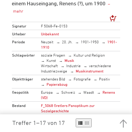
einem Hauseingang, Renens (?), um 1900
Signatur
F 5068-Fe-0153
Urheber
Unbekannt
Periode
Neuzeit
20. Jh.
1901-1950
1901-
1910
Schlagwörter
soziale Fragen
Kultur und Religion
Kunst
Musik
Wirtschaft
Industrie
verschiedene
Industriezweige
Musikinstrument
Objektträger
stehendes Bild
Fotografie
Positiv
Papierabzug
Geopolitik
Europa
Schweiz
Waadt
Renens
(VD)
Bestand
F_5068 Gretlers Panoptikum zur
Sozialgeschichte
→
mehr…
Treffer 1–17 von 17