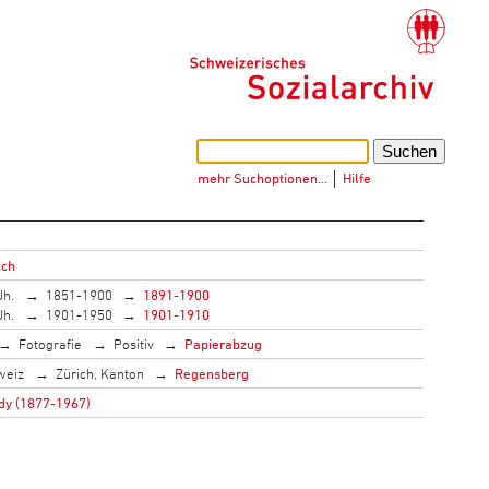
mehr Suchoptionen…
│
Hilfe
ich
Jh.
1851-1900
1891-1900
Jh.
1901-1950
1901-1910
Fotografie
Positiv
Papierabzug
weiz
Zürich, Kanton
Regensberg
dy (1877-1967)