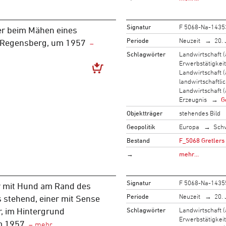
Signatur
F 5068-Na-1435
r beim Mähen eines
Periode
Neuzeit
20. 
, Regensberg, um 1957
Schlagwörter
Landwirtschaft (
Erwerbstätigkeit
Landwirtschaft (
landwirtschaftli
Landwirtschaft (
Erzeugnis
G
Objektträger
stehendes Bild
Geopolitik
Europa
Sch
Bestand
F_5068 Gretlers
→
mehr…
Signatur
F 5068-Na-1435
r mit Hund am Rand des
Periode
Neuzeit
20. 
 stehend, einer mit Sense
Schlagwörter
Landwirtschaft (
r, im Hintergrund
Erwerbstätigkeit
m 1957