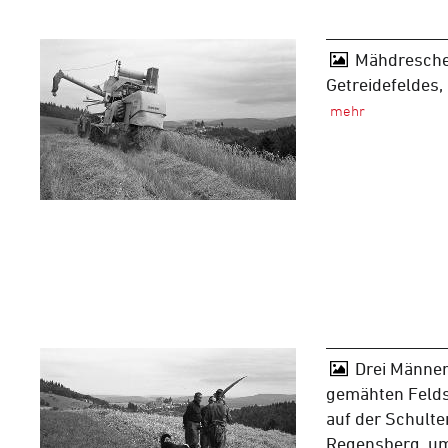
Mähdresche
Getreidefeldes
Drei Männe
gemähten Felds
auf der Schulte
Regensberg, u