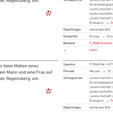
er, Regensberg, um
Erwerbstätigkeit
Landwirtschaft (
landwirtschaftli
Landwirtschaft (
Erzeugnis
G
Objektträger
stehendes Bild
Geopolitik
Europa
Sch
Bestand
F_5068 Gretlers
→
mehr…
Signatur
F 5068-Na-1437
r beim Mähen eines
Periode
Neuzeit
20. 
 ein Mann und eine Frau auf
Schlagwörter
Landwirtschaft (
er, Regensberg, um
Erwerbstätigkeit
Landwirtschaft (
landwirtschaftli
Landwirtschaft (
Erzeugnis
G
Objektträger
stehendes Bild