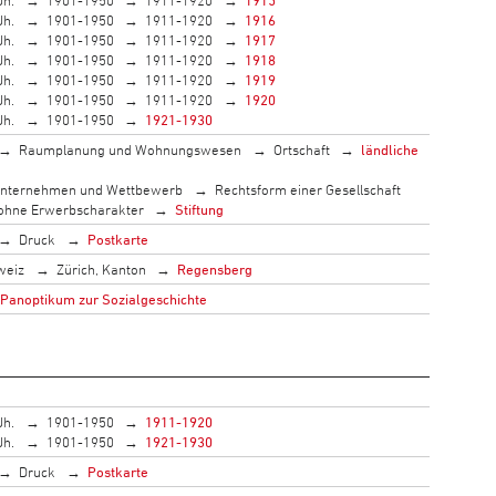
Jh.
1901-1950
1911-1920
1916
Jh.
1901-1950
1911-1920
1917
Jh.
1901-1950
1911-1920
1918
Jh.
1901-1950
1911-1920
1919
Jh.
1901-1950
1911-1920
1920
Jh.
1901-1950
1921-1930
Raumplanung und Wohnungswesen
Ortschaft
ländliche
nternehmen und Wettbewerb
Rechtsform einer Gesellschaft
 ohne Erwerbscharakter
Stiftung
Druck
Postkarte
weiz
Zürich, Kanton
Regensberg
 Panoptikum zur Sozialgeschichte
Jh.
1901-1950
1911-1920
Jh.
1901-1950
1921-1930
Druck
Postkarte