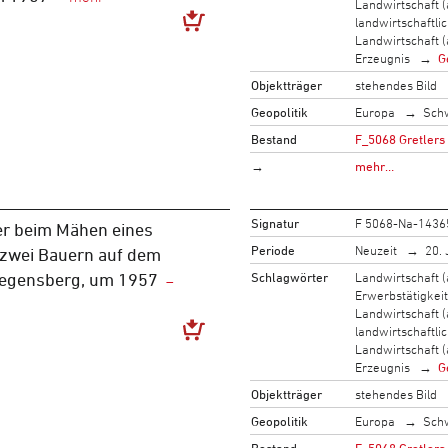
Landwirtschaft (
landwirtschaftli
Landwirtschaft (
Erzeugnis
G
Objektträger
stehendes Bild
Geopolitik
Europa
Sch
Bestand
F_5068 Gretlers
→
mehr…
Signatur
F 5068-Na-1436
r beim Mähen eines
Periode
Neuzeit
20. 
 zwei Bauern auf dem
Schlagwörter
Landwirtschaft (
Regensberg, um 1957
Erwerbstätigkeit
Landwirtschaft (
landwirtschaftli
Landwirtschaft (
Erzeugnis
G
Objektträger
stehendes Bild
Geopolitik
Europa
Sch
Bestand
F_5068 Gretlers