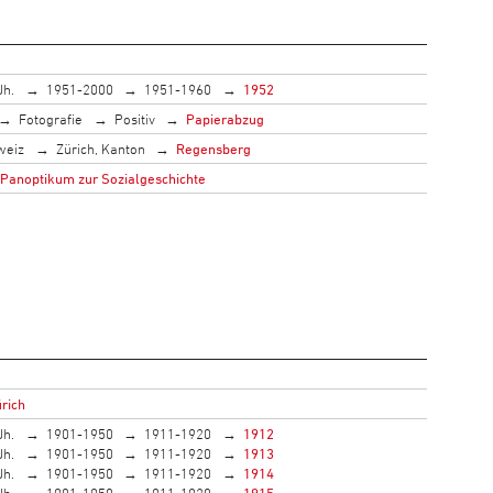
Jh.
1951-2000
1951-1960
1952
Fotografie
Positiv
Papierabzug
weiz
Zürich, Kanton
Regensberg
 Panoptikum zur Sozialgeschichte
ürich
Jh.
1901-1950
1911-1920
1912
Jh.
1901-1950
1911-1920
1913
Jh.
1901-1950
1911-1920
1914
Jh.
1901-1950
1911-1920
1915