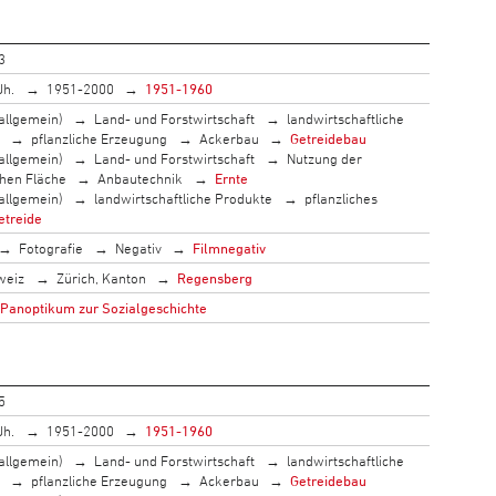
3
Jh.
1951-2000
1951-1960
allgemein)
Land- und Forstwirtschaft
landwirtschaftliche
pflanzliche Erzeugung
Ackerbau
Getreidebau
allgemein)
Land- und Forstwirtschaft
Nutzung der
chen Fläche
Anbautechnik
Ernte
allgemein)
landwirtschaftliche Produkte
pflanzliches
etreide
Fotografie
Negativ
Filmnegativ
weiz
Zürich, Kanton
Regensberg
 Panoptikum zur Sozialgeschichte
5
Jh.
1951-2000
1951-1960
allgemein)
Land- und Forstwirtschaft
landwirtschaftliche
pflanzliche Erzeugung
Ackerbau
Getreidebau