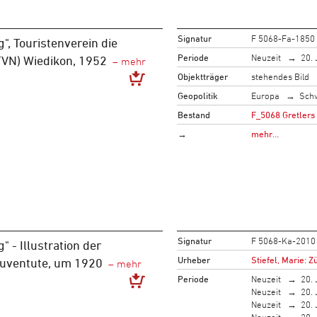
Signatur
F 5068-Fa-1850
", Touristenverein die
Periode
Neuzeit
20. 
TVN) Wiedikon, 1952
Objektträger
stehendes Bild
Geopolitik
Europa
Sch
Bestand
F_5068 Gretlers
→
mehr…
Signatur
F 5068-Ka-2010
 - Illustration der
Urheber
Stiefel, Marie: Z
Juventute, um 1920
Periode
Neuzeit
20. 
Neuzeit
20. 
Neuzeit
20. 
Neuzeit
20. 