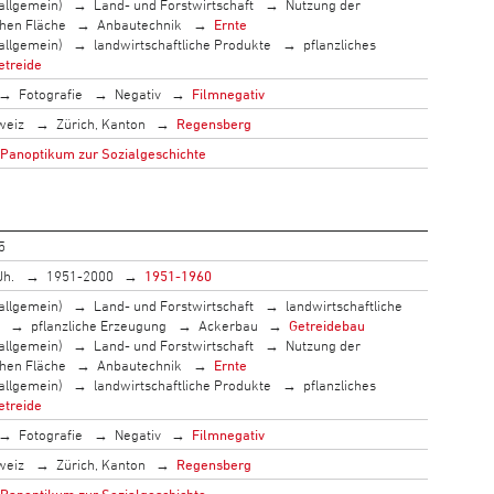
allgemein)
Land- und Forstwirtschaft
Nutzung der
chen Fläche
Anbautechnik
Ernte
allgemein)
landwirtschaftliche Produkte
pflanzliches
etreide
Fotografie
Negativ
Filmnegativ
weiz
Zürich, Kanton
Regensberg
 Panoptikum zur Sozialgeschichte
5
Jh.
1951-2000
1951-1960
allgemein)
Land- und Forstwirtschaft
landwirtschaftliche
pflanzliche Erzeugung
Ackerbau
Getreidebau
allgemein)
Land- und Forstwirtschaft
Nutzung der
chen Fläche
Anbautechnik
Ernte
allgemein)
landwirtschaftliche Produkte
pflanzliches
etreide
Fotografie
Negativ
Filmnegativ
weiz
Zürich, Kanton
Regensberg
 Panoptikum zur Sozialgeschichte