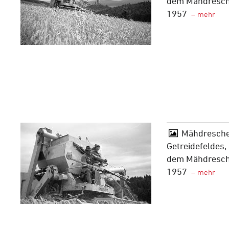
dem Mähdresch
1957
Mähdresche
Getreidefeldes,
dem Mähdresch
1957