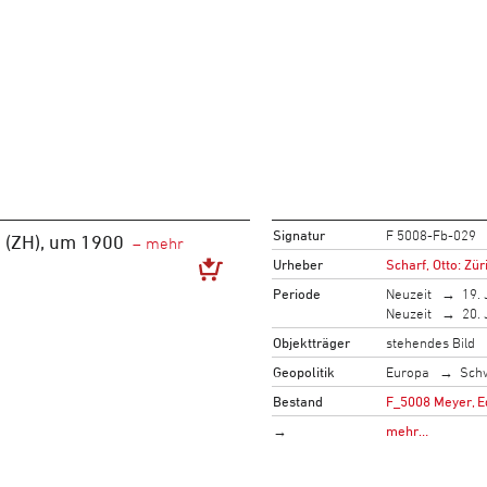
Signatur
F 5008-Fb-029
 (ZH), um 1900
Urheber
Scharf, Otto: Zür
Periode
Neuzeit
19. 
Neuzeit
20. 
Objektträger
stehendes Bild
Geopolitik
Europa
Sch
Bestand
F_5008 Meyer, E
→
mehr…