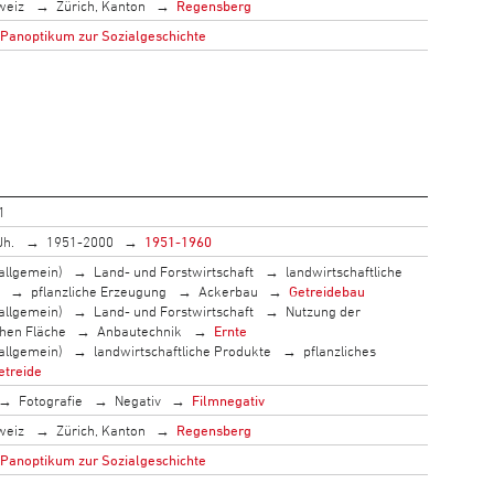
weiz
Zürich, Kanton
Regensberg
 Panoptikum zur Sozialgeschichte
1
Jh.
1951-2000
1951-1960
allgemein)
Land- und Forstwirtschaft
landwirtschaftliche
pflanzliche Erzeugung
Ackerbau
Getreidebau
allgemein)
Land- und Forstwirtschaft
Nutzung der
chen Fläche
Anbautechnik
Ernte
allgemein)
landwirtschaftliche Produkte
pflanzliches
etreide
Fotografie
Negativ
Filmnegativ
weiz
Zürich, Kanton
Regensberg
 Panoptikum zur Sozialgeschichte