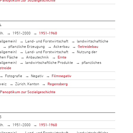
4
Jh.
1951-2000
1951-1960
allgemein)
Land- und Forstwirtschaft
landwirtschaftliche
pflanzliche Erzeugung
Ackerbau
Getreidebau
allgemein)
Land- und Forstwirtschaft
Nutzung der
chen Fläche
Anbautechnik
Ernte
allgemein)
landwirtschaftliche Produkte
pflanzliches
etreide
Fotografie
Negativ
Filmnegativ
weiz
Zürich, Kanton
Regensberg
 Panoptikum zur Sozialgeschichte
5
Jh.
1951-2000
1951-1960
allgemein)
Land- und Forstwirtschaft
landwirtschaftliche