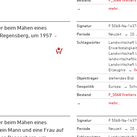
→
mehr…
Signatur
F 5068-Na-1437
r beim Mähen eines
Periode
Neuzeit
20. 
, Regensberg, um 1957
Schlagwörter
Landwirtschaft (
Erwerbstätigkeit
Landwirtschaft (
landwirtschaftli
Landwirtschaft (
Erzeugnis
G
Objektträger
stehendes Bild
Geopolitik
Europa
Sch
Bestand
F_5068 Gretlers
→
mehr…
Signatur
F 5068-Na-1437
r beim Mähen eines
Periode
Neuzeit
20. 
 ein Mann und eine Frau auf
Schlagwörter
Landwirtschaft (