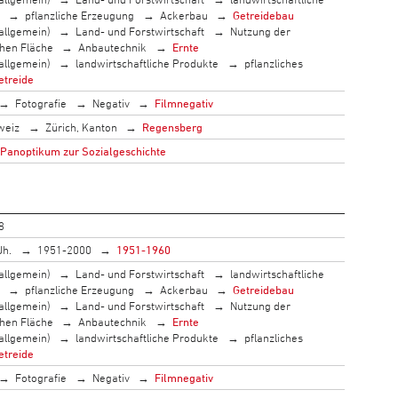
pflanzliche Erzeugung
Ackerbau
Getreidebau
allgemein)
Land- und Forstwirtschaft
Nutzung der
chen Fläche
Anbautechnik
Ernte
allgemein)
landwirtschaftliche Produkte
pflanzliches
etreide
Fotografie
Negativ
Filmnegativ
weiz
Zürich, Kanton
Regensberg
 Panoptikum zur Sozialgeschichte
8
Jh.
1951-2000
1951-1960
allgemein)
Land- und Forstwirtschaft
landwirtschaftliche
pflanzliche Erzeugung
Ackerbau
Getreidebau
allgemein)
Land- und Forstwirtschaft
Nutzung der
chen Fläche
Anbautechnik
Ernte
allgemein)
landwirtschaftliche Produkte
pflanzliches
etreide
Fotografie
Negativ
Filmnegativ