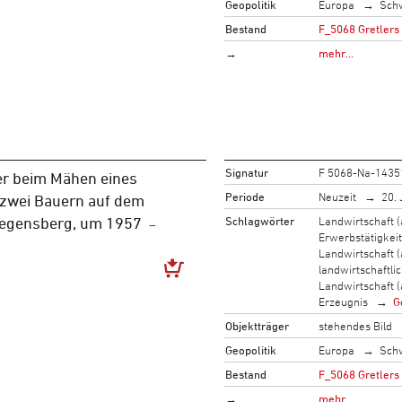
Geopolitik
Europa
Sch
Bestand
F_5068 Gretlers
→
mehr…
Signatur
F 5068-Na-1435
r beim Mähen eines
Periode
Neuzeit
20. 
 zwei Bauern auf dem
Schlagwörter
Landwirtschaft (
Regensberg, um 1957
Erwerbstätigkeit
Landwirtschaft (
landwirtschaftli
Landwirtschaft (
Erzeugnis
G
Objektträger
stehendes Bild
Geopolitik
Europa
Sch
Bestand
F_5068 Gretlers
→
mehr…