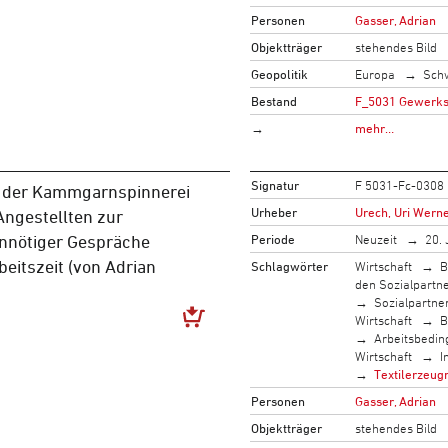
Personen
Gasser, Adrian
Objektträger
stehendes Bild
Geopolitik
Europa
Sch
Bestand
F_5031 Gewerksc
→
mehr…
Signatur
F 5031-Fc-0308
der Kammgarnspinnerei
Urheber
Urech, Uri Werne
Angestellten zur
Periode
Neuzeit
20. 
nnötiger Gespräche
eitszeit (von Adrian
Schlagwörter
Wirtschaft
B
den Sozialpartn
Sozialpartne
Wirtschaft
B
Arbeitsbedi
Wirtschaft
I
Textilerzeug
Personen
Gasser, Adrian
Objektträger
stehendes Bild