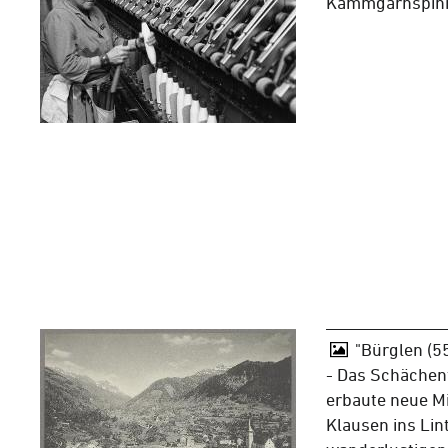
Kammgarnspinn
"Bürglen (5
- Das Schächent
erbaute neue Mi
Klausen ins Lint