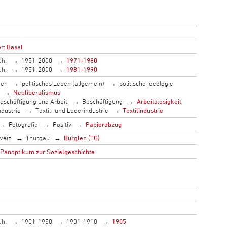
r: Basel
Jh.
1951-2000
1971-1980
Jh.
1951-2000
1981-1990
men
politisches Leben (allgemein)
politische Ideologie
Neoliberalismus
eschäftigung und Arbeit
Beschäftigung
Arbeitslosigkeit
ndustrie
Textil- und Lederindustrie
Textilindustrie
Fotografie
Positiv
Papierabzug
weiz
Thurgau
Bürglen (TG)
 Panoptikum zur Sozialgeschichte
Jh.
1901-1950
1901-1910
1905