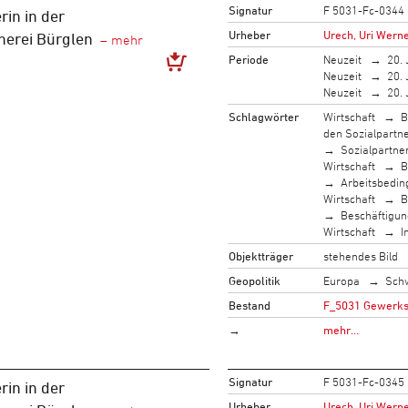
Signatur
F 5031-Fc-0344
rin in der
Urheber
Urech, Uri Werne
erei Bürglen
Periode
Neuzeit
20. 
Neuzeit
20. 
Neuzeit
20. 
Schlagwörter
Wirtschaft
B
den Sozialpartn
Sozialpartne
Wirtschaft
B
Arbeitsbedi
Wirtschaft
B
Beschäftigun
Wirtschaft
I
Objektträger
stehendes Bild
Geopolitik
Europa
Sch
Bestand
F_5031 Gewerksc
→
mehr…
Signatur
F 5031-Fc-0345
rin in der
Urheber
Urech, Uri Werne