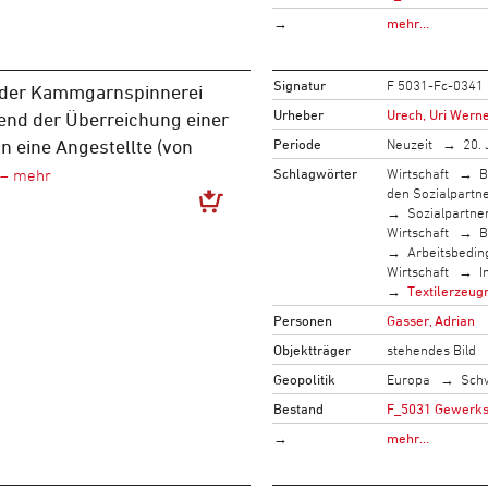
→
mehr…
Signatur
F 5031-Fc-0341
 der Kammgarnspinnerei
Urheber
Urech, Uri Werne
end der Überreichung einer
Periode
Neuzeit
20. 
 eine Angestellte (von
Schlagwörter
Wirtschaft
B
den Sozialpartn
Sozialpartne
Wirtschaft
B
Arbeitsbedi
Wirtschaft
I
Textilerzeug
Personen
Gasser, Adrian
Objektträger
stehendes Bild
Geopolitik
Europa
Sch
Bestand
F_5031 Gewerksc
→
mehr…