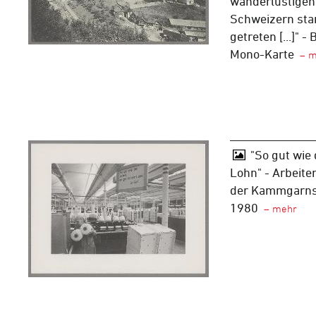
wanderlustigen
Schweizern sta
getreten [...]" -
Mono-Karte
"So gut wie 
Lohn" - Arbeite
der Kammgarnsp
1980