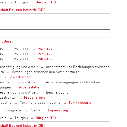
weiz
Thurgau
Bürglen (TG)
haft Bau und Industrie (GBI)
r: Basel
Jh.
1951-2000
1961-1970
Jh.
1951-2000
1971-1980
Jh.
1951-2000
1981-1990
eschäftigung und Arbeit
Arbeitsrecht und Beziehungen zwischen
ern
Beziehungen zwischen den Sozialpartnern
r
Gewerkschaft
eschäftigung und Arbeit
Arbeitsbedingungen und Arbeitsort
ngungen
Arbeitsstätte
eschäftigung und Arbeit
Beschäftigung
gsstruktur
Frauenarbeit
ndustrie
Textil- und Lederindustrie
Textilindustrie
Fotografie
Positiv
Papierabzug
weiz
Thurgau
Bürglen (TG)
haft Bau und Industrie (GBI)