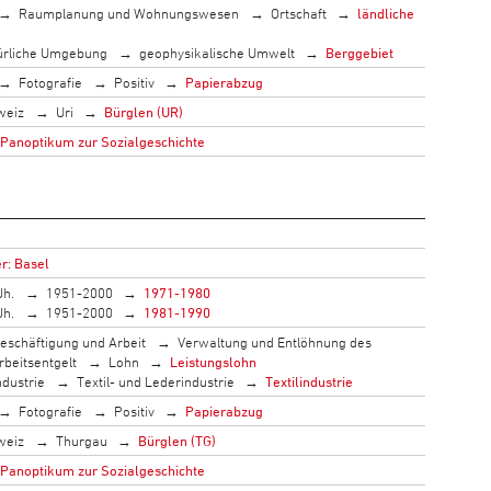
Raumplanung und Wohnungswesen
Ortschaft
ländliche
ürliche Umgebung
geophysikalische Umwelt
Berggebiet
Fotografie
Positiv
Papierabzug
weiz
Uri
Bürglen (UR)
 Panoptikum zur Sozialgeschichte
r: Basel
Jh.
1951-2000
1971-1980
Jh.
1951-2000
1981-1990
eschäftigung und Arbeit
Verwaltung und Entlöhnung des
rbeitsentgelt
Lohn
Leistungslohn
ndustrie
Textil- und Lederindustrie
Textilindustrie
Fotografie
Positiv
Papierabzug
weiz
Thurgau
Bürglen (TG)
 Panoptikum zur Sozialgeschichte