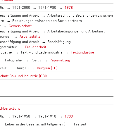
Jh.
1951-2000
1971-1980
1978
eschäftigung und Arbeit
Arbeitsrecht und Beziehungen zwischen
ern
Beziehungen zwischen den Sozialpartnern
r
Gewerkschaft
eschäftigung und Arbeit
Arbeitsbedingungen und Arbeitsort
ngungen
Arbeitsstätte
eschäftigung und Arbeit
Beschäftigung
gsstruktur
Frauenarbeit
ndustrie
Textil- und Lederindustrie
Textilindustrie
Fotografie
Positiv
Papierabzug
weiz
Thurgau
Bürglen (TG)
haft Bau und Industrie (GBI)
lchberg-Zürich
Jh.
1901-1950
1901-1910
1903
Leben in der Gesellschaft (allgemein)
Freizeit