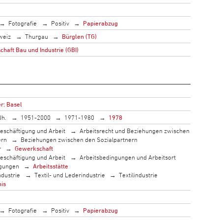
Fotografie
Positiv
Papierabzug
weiz
Thurgau
Bürglen (TG)
haft Bau und Industrie (GBI)
r: Basel
Jh.
1951-2000
1971-1980
1978
eschäftigung und Arbeit
Arbeitsrecht und Beziehungen zwischen
ern
Beziehungen zwischen den Sozialpartnern
r
Gewerkschaft
eschäftigung und Arbeit
Arbeitsbedingungen und Arbeitsort
ngungen
Arbeitsstätte
ndustrie
Textil- und Lederindustrie
Textilindustrie
nis
Fotografie
Positiv
Papierabzug