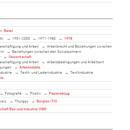
r: Basel
Jh.
1951-2000
1971-1980
1978
eschäftigung und Arbeit
Arbeitsrecht und Beziehungen zwischen
ern
Beziehungen zwischen den Sozialpartnern
r
Gewerkschaft
eschäftigung und Arbeit
Arbeitsbedingungen und Arbeitsort
ngungen
Arbeitsstätte
ndustrie
Textil- und Lederindustrie
Textilindustrie
nis
Fotografie
Positiv
Papierabzug
weiz
Thurgau
Bürglen (TG)
haft Bau und Industrie (GBI)