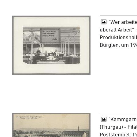
"Wer arbeite
überall Arbeit" -
Produktionshal
Bürglen, um 19
"Kammgarns
(Thurgau) - Fila
Poststempel: 1