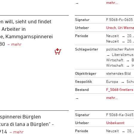
→
mehr…
Signatur
F 5068-Fc-0605
n will, sieht und findet
Urheber
Urech, Uri Werne
 Arbeiter in
Periode
Neuzeit
20. 
le, Kammgarnspinnerei
Neuzeit
20. 
80
Schlagwörter
politischer Rah
Liberalismus
Wirtschaft
B
Wirtschaft
I
Objektträger
stehendes Bild
Geopolitik
Europa
Sch
Bestand
F_5068 Gretlers
→
mehr…
Signatur
F 5068-Ka-3465
pinnerei Bürglen
Urheber
Unbekannt
tura di lana a Bürglen" -
Periode
Neuzeit
20. 
914