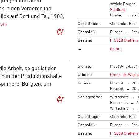
 jungen und alten
soziale Fragen
rk in den Vordergrund
Siedlung
Umwelt
nat
 Blick auf Dorf und Tal, 1903,
Objektträger
stehendes Bild
Geopolitik
Europa
Sch
Bestand
F_5068 Gretlers
→
mehr…
Signatur
F 5068-Fc-0604
die Arbeit, so gut ist der
Urheber
Urech, Uri Werne
rin in der Produktionshalle
Periode
Neuzeit
20. 
innerei Bürglen, um
Neuzeit
20. 
Schlagwörter
Wirtschaft
B
Personals
A
Wirtschaft
I
Objektträger
stehendes Bild
Geopolitik
Europa
Sch
Bestand
F_5068 Gretlers