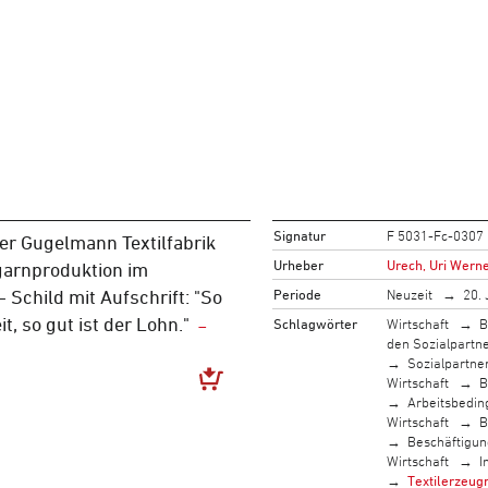
Signatur
F 5031-Fc-0307
er Gugelmann Textilfabrik
Urheber
Urech, Uri Werne
garnproduktion im
Periode
Neuzeit
20. 
 Schild mit Aufschrift: "So
it, so gut ist der Lohn."
Schlagwörter
Wirtschaft
B
den Sozialpartn
Sozialpartne
Wirtschaft
B
Arbeitsbedi
Wirtschaft
B
Beschäftigun
Wirtschaft
I
Textilerzeug