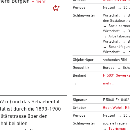
erei Bürglen
Periode
Neuzeit
20. 
Schlagwörter
Wirtschaft
B
den Sozialpartn
Sozialpartne
Wirtschaft
B
Arbeitsbedi
Wirtschaft
B
Beschäftigun
Wirtschaft
I
Objektträger
stehendes Bild
Geopolitik
Europa
Sch
Bestand
F_5031 Gewerksc
→
mehr…
Signatur
F 5068-Fb-0402
52 m) und das Schächental
Urheber
Gebr. Wehrli: Ki
al ist durch die 1893-1900
Periode
Neuzeit
20. 
litärstrasse über den
hal bei allen
Schlagwörter
soziale Fragen
Tourismus