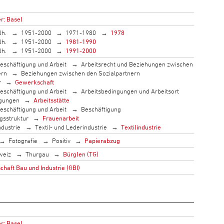
r: Basel
Jh.
1951-2000
1971-1980
1978
Jh.
1951-2000
1981-1990
Jh.
1951-2000
1991-2000
eschäftigung und Arbeit
Arbeitsrecht und Beziehungen zwischen
ern
Beziehungen zwischen den Sozialpartnern
r
Gewerkschaft
eschäftigung und Arbeit
Arbeitsbedingungen und Arbeitsort
ngungen
Arbeitsstätte
eschäftigung und Arbeit
Beschäftigung
gsstruktur
Frauenarbeit
ndustrie
Textil- und Lederindustrie
Textilindustrie
Fotografie
Positiv
Papierabzug
weiz
Thurgau
Bürglen (TG)
haft Bau und Industrie (GBI)
r: Basel