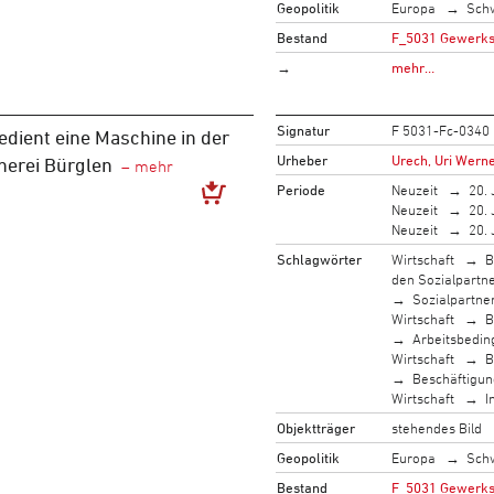
Geopolitik
Europa
Sch
Bestand
F_5031 Gewerksc
→
mehr…
Signatur
F 5031-Fc-0340
edient eine Maschine in der
Urheber
Urech, Uri Werne
erei Bürglen
Periode
Neuzeit
20. 
Neuzeit
20. 
Neuzeit
20. 
Schlagwörter
Wirtschaft
B
den Sozialpartn
Sozialpartne
Wirtschaft
B
Arbeitsbedi
Wirtschaft
B
Beschäftigun
Wirtschaft
I
Objektträger
stehendes Bild
Geopolitik
Europa
Sch
Bestand
F_5031 Gewerksc