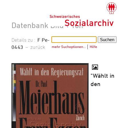
Datenbank Bild + Ton
Details zu :
F Pe-
0443
–
zurück
mehr Suchoptionen…
│
Hilfe
"Wählt in
den