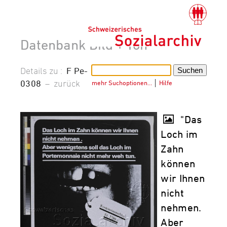
Datenbank Bild + Ton
Details zu :
F Pe-
0308
–
zurück
mehr Suchoptionen…
│
Hilfe
"Das
Loch im
Zahn
können
wir Ihnen
nicht
nehmen.
Aber