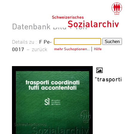
Datenbank Bild + Ton
Details zu :
F Pe-
0017
–
zurück
mehr Suchoptionen…
│
Hilfe
"trasporti