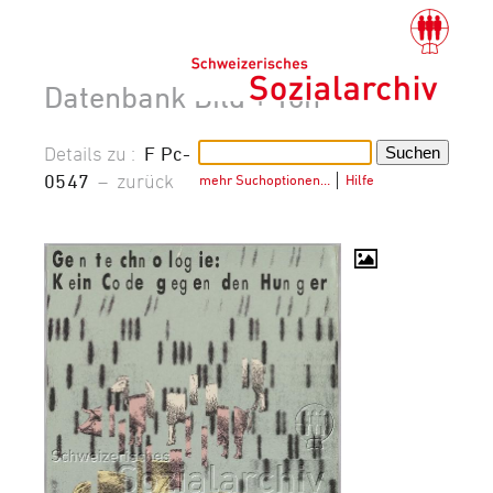
Datenbank Bild + Ton
Details zu :
F Pc-
0547
–
zurück
mehr Suchoptionen…
│
Hilfe