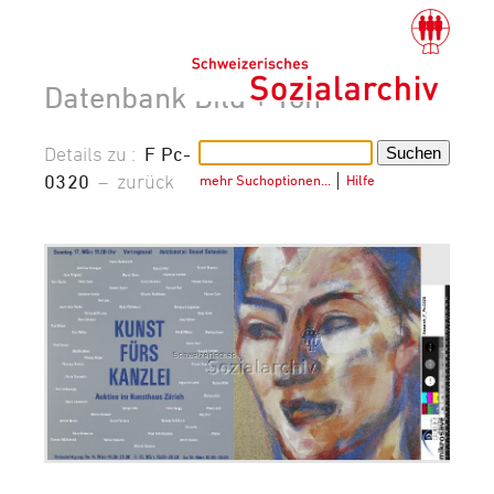
Datenbank Bild + Ton
Details zu :
F Pc-
0320
–
zurück
mehr Suchoptionen…
│
Hilfe