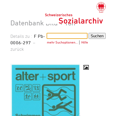
Datenbank Bild + Ton
Details zu :
F Pb-
0006-297
–
mehr Suchoptionen…
│
Hilfe
zurück