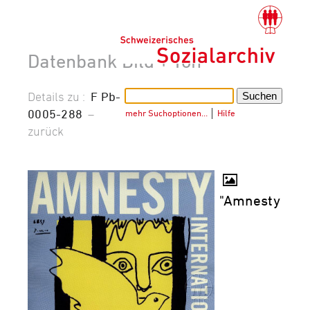
Datenbank Bild + Ton
Details zu :
F Pb-
0005-288
–
mehr Suchoptionen…
│
Hilfe
zurück
"Amnesty