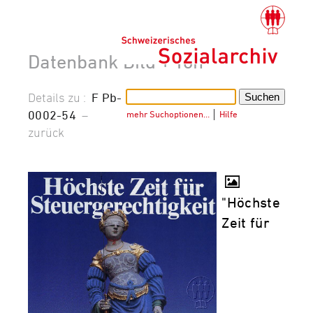
Datenbank Bild + Ton
Details zu :
F Pb-
0002-54
–
mehr Suchoptionen…
│
Hilfe
zurück
"Höchste
Zeit für