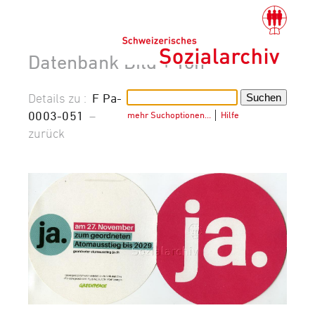
Datenbank Bild + Ton
Details zu :
F Pa-
0003-051
–
mehr Suchoptionen…
│
Hilfe
zurück