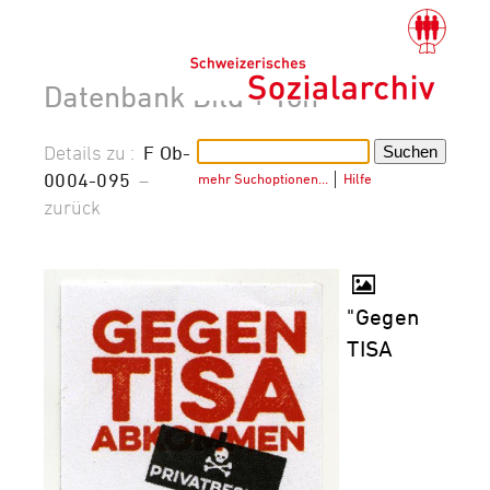
Datenbank Bild + Ton
Details zu :
F Ob-
0004-095
–
mehr Suchoptionen…
│
Hilfe
zurück
"Gegen
TISA