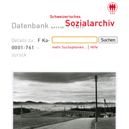
Datenbank Bild + Ton
Details zu :
F Ka-
0001-761
–
mehr Suchoptionen…
│
Hilfe
zurück