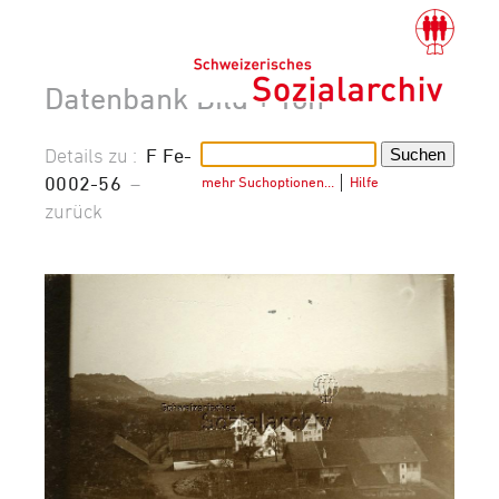
Datenbank Bild + Ton
Details zu :
F Fe-
0002-56
–
mehr Suchoptionen…
│
Hilfe
zurück