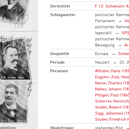
Serientitel
F 12: Schweizer 
Schlagwörter
politischer Rahm
Parlament
Ve
politischer Rahm
(speziell)
SP
politischer Rahm
Bewegung
Ar
Geopolitik
Europa
Schw
Periode
Neuzeit
20. J
Personen
Affolter, Hans (18
Eugster-Züst, Ho
Naine, Charles (1
Näher, Johann (18
Pflüger, Paul (186
Scherrer, Heinric
Seidel, Robert (1
Sigg, Johannes (1
Studer, Friedrich 
Objektträger
stehendes Bild