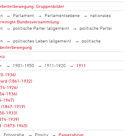
Arbeiterbewegung: Gruppenbilder
en
Parlament
Parlamentsebene
nationales
reinigte Bundesversammlung
en
politische Partei (allgemein)
politische Partei
S
en
politisches Leben (allgemein)
politische
beiterbewegung
eiz
h.
1901-1950
1911-1920
1911
70-1936)
ward (1861-1932)
874-1926)
54-1936)
5-1947)
h (1847-1919)
850-1933)
874-1939)
H. (1873-1945)
Fotografie
Positiv
Papierabzug