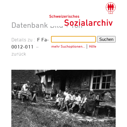
Datenbank Bild + Ton
Details zu :
F Fa-
0012-011
–
mehr Suchoptionen…
│
Hilfe
zurück