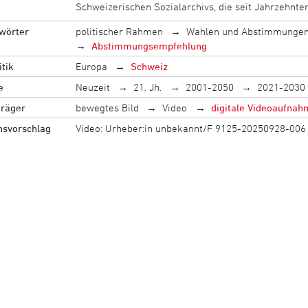
Schweizerischen Sozialarchivs, die seit Jahrzehnt
wörter
politischer Rahmen
Wahlen und Abstimmunge
Abstimmungsempfehlung
tik
Europa
Schweiz
e
Neuzeit
21. Jh.
2001-2050
2021-2030
träger
bewegtes Bild
Video
digitale Videoaufnah
onsvorschlag
Video: Urheber:in unbekannt/F 9125-20250928-006