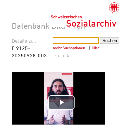
Datenbank Bild + Ton
Details zu :
F 9125-
mehr Suchoptionen…
│
Hilfe
20250928-003
–
zurück
Video
abspielen