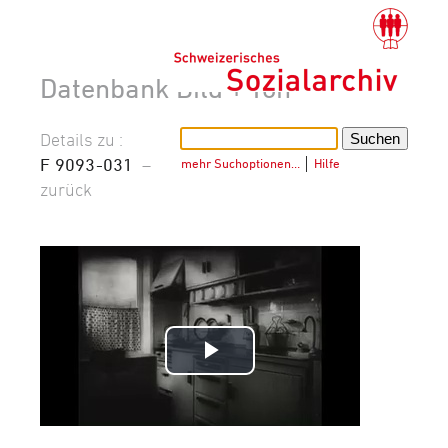
Datenbank Bild + Ton
Details zu :
F 9093-031
–
mehr Suchoptionen…
│
Hilfe
zurück
Video
abspielen