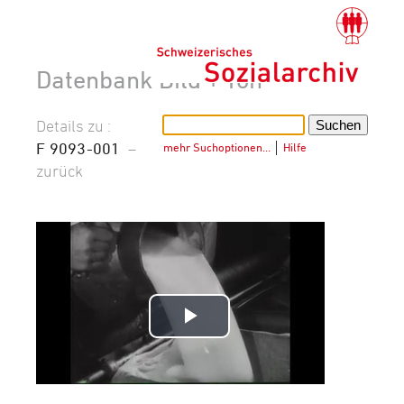
Datenbank Bild + Ton
Details zu :
F 9093-001
–
mehr Suchoptionen…
│
Hilfe
zurück
Video
abspielen