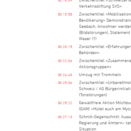
Verkehrsstiftung SVS»
Zwischentitel «Mobilisation
00:15:58
Bevölkerung» Demonstratio
Seebach, Anwohner werden
(Bildstörungen), Statement
Waser (?)
Zwischentitel «Erfahrunge
00:20:15
Behörden»
Zwischentitel «Zusammena
00:22:06
Aktionsgruppen»
Umzug mit Trommeln
00:24:40
Zwischentitel «Urbanethno
00:25:06
Schweiz / AG Bürgerinitiat
(Tonstörungen)
Gewaltfreie Aktion Milchbu
00:25:22
(GAM) «Hütet euch am Myl
Schnitt-Gegenschnitt: Aus
00:27:13
Regierung und Ämtern– tat
Situation