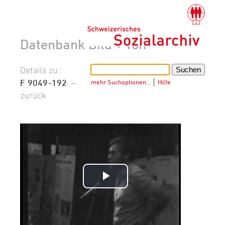
Datenbank Bild + Ton
Details zu :
F 9049-192
–
mehr Suchoptionen…
│
Hilfe
zurück
Video
abspielen