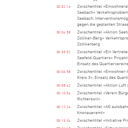
Zwischentitel «Einwohnera
00:02:16
Seebach» Verkehrsproblem
Seebach; Interventionsmög
gegen die geplanten Stras
Zwischentitel «Aktion Seet
00:04:58
Zolliker-Berg» Verkehrspr
Zollikerberg
Zwischentitel «Ein Vertrete
00:05:52
Seefeld-Quartiers» Projekt
Einsatz des Quartierverein
Zwischentitel «Einwohner-In
00:06:58
Kreis 3»; Einsatz des Quart
Zwischentitel «Aktion Luft
00:08:42
Zwischentitel «Verein Bürge
00:10:04
Richterswil»
Zwischentitel «AG autobah
00:12:24
Knonaueramt»
Zwischentitel «Initiative P
00:13:34
Zwischentitel «Schweizeri
00:14:49