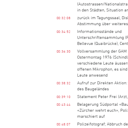
(Autostrassen/Nationalstr
in den Städten, Situation 
zurück im Tagungssaal, Dis
00:32:08
Abstimmung über weiteres
Informationsstände und
00:34:52
Unterschriftensammlung (P
Bellevue (Quaibrücke), Cent
Vollversammlung der GAM
00:36:30
Ostermontag 1976 (Schindle
verschiedene Leute äusser
offenen Mikrophon, es sind
Leute anwesend
Aufruf zur Direkten Aktion
00:38:32
des Baugeländes
Statement Peter Frei (Arzt
00:39:10
Belagerung Südportal «Bau
00:43:44
«Zürcher wehrt euch», Poli
marschiert auf
Polizeifotograf; Abbruch de
00:48:07