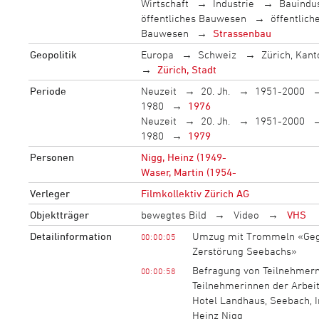
Wirtschaft
Industrie
Bauindus
öffentliches Bauwesen
öffentlich
Bauwesen
Strassenbau
Geopolitik
Europa
Schweiz
Zürich, Kant
Zürich, Stadt
Periode
Neuzeit
20. Jh.
1951-2000
1980
1976
Neuzeit
20. Jh.
1951-2000
1980
1979
Personen
Nigg, Heinz (1949-
Waser, Martin (1954-
Verleger
Filmkollektiv Zürich AG
Objektträger
bewegtes Bild
Video
VHS
Detailinformation
Umzug mit Trommeln «Geg
00:00:05
Zerstörung Seebachs»
Befragung von Teilnehmer
00:00:58
Teilnehmerinnen der Arbei
Hotel Landhaus, Seebach, I
Heinz Nigg