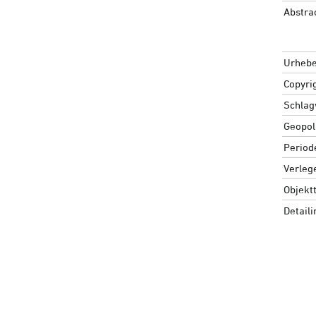
Abstra
Urhebe
Copyri
Schlag
Geopoli
Period
Verleg
Objekt
Detail