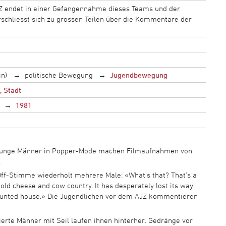
 endet in einer Gefangennahme dieses Teams und der
schliesst sich zu grossen Teilen über die Kommentare der
in)
politische Bewegung
Jugendbewegung
, Stadt
1981
 junge Männer in Popper-Mode machen Filmaufnahmen von
.
ff-Stimme wiederholt mehrere Male: «What’s that? That’s a
ld cheese and cow country. It has desperately lost its way
haunted house.» Die Jugendlichen vor dem AJZ kommentieren
rte Männer mit Seil laufen ihnen hinterher. Gedränge vor