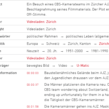
ct
Ein Besuch eines CBS-Kamerateams im Zürcher AJZ
Beschlagnahmung seines Filmmaterials. Der Plot er
Off-Stimme.
r
Videoladen: Zürich
ght
Videoladen: Zürich
wörter
politischer Rahmen
politisches Leben (allgeme
tik
Europa
Schweiz
Zürich, Kanton
Zürich
e
Neuzeit
20. Jh.
1951-2000
1981-1990
er
Videoladen: Zürich
träger
bewegtes Bild
Video
U-Matic
information
Baustellenähnliches Gelände beim AJZ,
00:00:03
den Jugendlichen draussen vor dem AJZ
Die Männer platzieren die Kamera neu. O
00:00:37
CBS team wondering about Switzerland, o
ending up unfortunately for them in a 
die Tätigkeit der CBS-Kameramänner.
Die Kameramänner gehen ins AJZ. Maskie
00:01:58