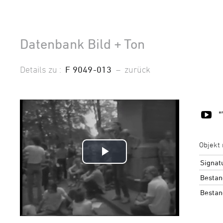
Datenbank Bild + Ton
Details zu :
F 9049-013
–
zurück
Objekt 
Video
Signat
Bestan
abspielen
Bestan