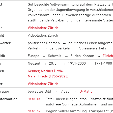
ct
Gut besuchte Vollversammlung auf dem Platzspitz: 
Organisation der Jugendbewegung in verschiedenen
Vollversammlungen. Bisweilen fahrige Aufnahmen. Im
stattfindende Velo-Demo. Einige interessante Stat
r
Videoladen: Zürich
ght
Videoladen: Zürich
wörter
politischer Rahmen
politisches Leben (allgeme
Verkehr
Landverkehr
Strassenverkehr
tik
Europa
Schweiz
Zürich, Kanton
Zürich
e
Neuzeit
20. Jh.
1951-2000
1971-1980
en
Kenner, Markus (1956-
Meier, Fredy (1955-2023)
er
Videoladen: Zürich
träger
bewegtes Bild
Video
U-Matic
information
Tafel „Ideen Klagen Infos“, Platzspitz fül
00:01:10
autofreie Sonntage; Aufnahmen rund um 
Beginn Vollversammlung, Transparent „
00:04:34