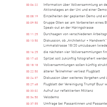
Information über Vollversammlung an de
00:06:22
Aktionstages an der Uni und einer Demo 
Einzelheiten der geplanten Demo und eine
00:08:19
Gruppe Olten sei am Vorbereiten eines 
00:09:50
Speak-out an der Häringstrasse
Durchsagen von verschiedenen Arbeitsgru
00:11:25
Diskussion, ob „Architektur + Handwerk“ 
00:13:50
Limmatstrasse 18/20 umzubauen (wiederh
die nächsten vier Vollversammlungen fin
00:16:25
Spitzel soll zukünftig fotografiert werde
00:17:40
Vollversammlungen sollen künftig struk
00:18:18
älterer Teilnehmer verliest Flugblatt
00:22:50
Diskussion über weiteres Vorgehen und
00:24:37
Flugblatt der Vereinigung Trumpf Buur w
00:27:48
Aufruf zur reflektierten Militanz
00:33:02
Velodemo
00:34:50
Umfrage bei Passantinnen und Passanten
00:37:55