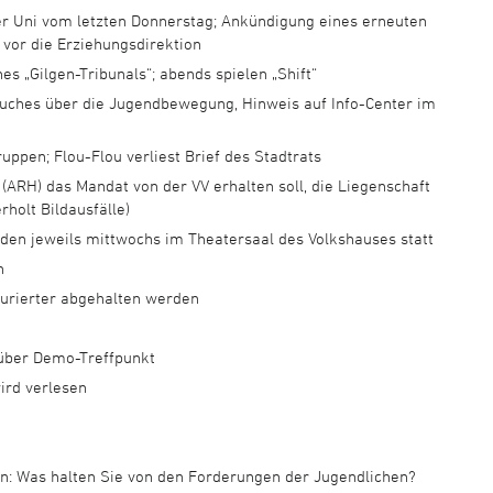
r Uni vom letzten Donnerstag; Ankündigung eines erneuten
vor die Erziehungsdirektion
s „Gilgen-Tribunals“; abends spielen „Shift“
Buches über die Jugendbewegung, Hinweis auf Info-Center im
ppen; Flou-Flou verliest Brief des Stadtrats
(ARH) das Mandat von der VV erhalten soll, die Liegenschaft
olt Bildausfälle)
den jeweils mittwochs im Theatersaal des Volkshauses statt
n
turierter abgehalten werden
 über Demo-Treffpunkt
ird verlesen
: Was halten Sie von den Forderungen der Jugendlichen?