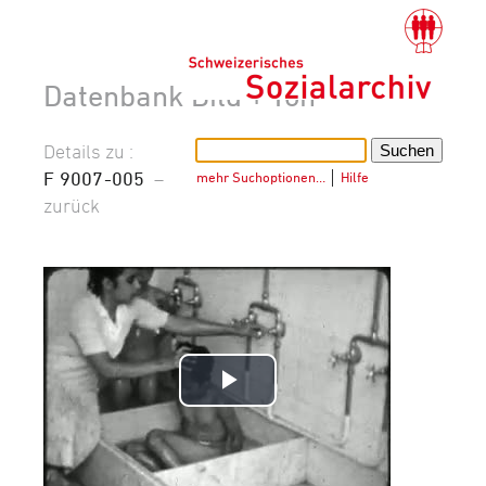
Datenbank Bild + Ton
Details zu :
F 9007-005
–
mehr Suchoptionen…
│
Hilfe
zurück
Video
abspielen