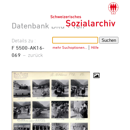
Datenbank Bild + Ton
Details zu :
F 5500-AK16-
mehr Suchoptionen…
│
Hilfe
069
–
zurück