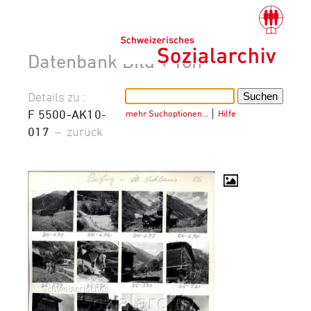
Datenbank Bild + Ton
Details zu :
F 5500-AK10-
mehr Suchoptionen…
│
Hilfe
017
–
zurück