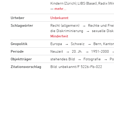
Kindern (Zürich), LIBS (Basel), Radix (W
—
mehr...
Urheber
Unbekannt
Schlagwörter
Recht (allgemein)
Rechte und Fre
die Diskriminierung
sexuelle Dis
Minderheit
Geopolitik
Europa
Schweiz
Bern, Kanto
Periode
Neuzeit
20. Jh.
1951-2000
Objektträger
stehendes Bild
Fotografie
Po
Zitationsvorschlag
Bild: unbekannt/F 5226-Fb-022