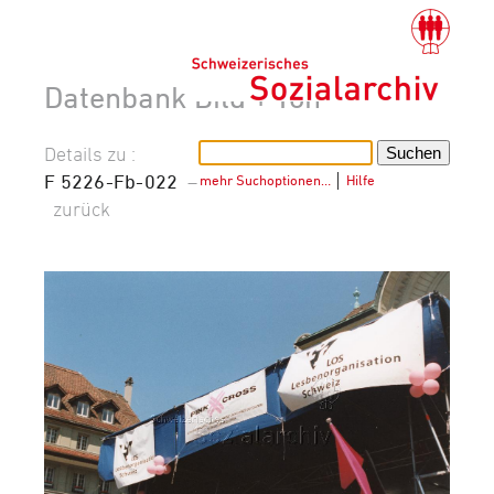
Datenbank Bild + Ton
Details zu :
F 5226-Fb-022
–
mehr Suchoptionen…
│
Hilfe
zurück