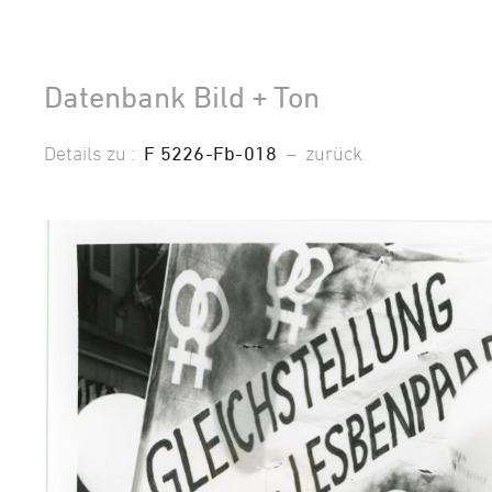
Datenbank Bild + Ton
Details zu :
F 5226-Fb-018
–
zurück