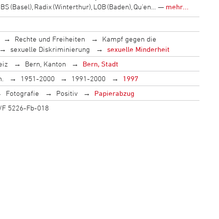
LIBS (Basel), Radix (Winterthur), LOB (Baden), Qu'en… —
mehr...
Rechte und Freiheiten
Kampf gegen die
sexuelle Diskriminierung
sexuelle Minderheit
eiz
Bern, Kanton
Bern, Stadt
h.
1951-2000
1991-2000
1997
Fotografie
Positiv
Papierabzug
ce/F 5226-Fb-018