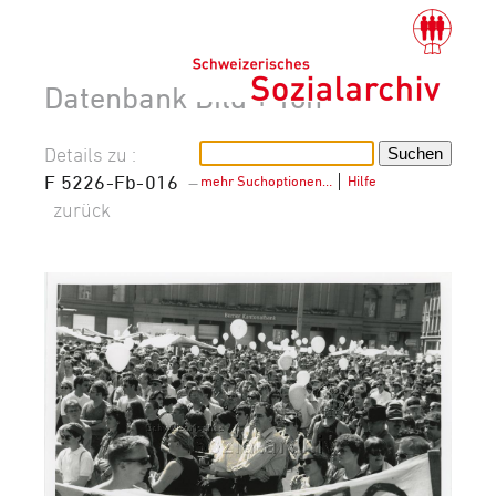
Datenbank Bild + Ton
Details zu :
F 5226-Fb-016
–
mehr Suchoptionen…
│
Hilfe
zurück