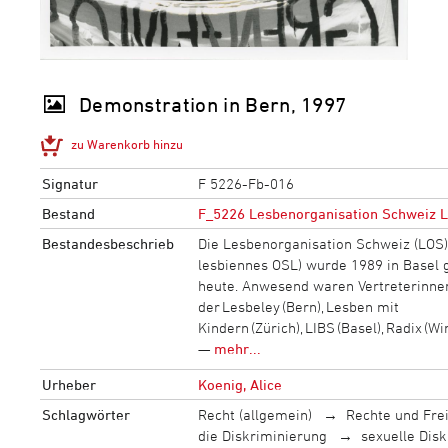
Demonstration in Bern, 1997
zu Warenkorb hinzu
Signatur
F 5226-Fb-016
Bestand
F_5226 Lesbenorganisation Schweiz 
Bestandesbeschrieb
Die Lesbenorganisation Schweiz (LOS)
lesbiennes OSL) wurde 1989 in Basel 
heute. Anwesend waren Vertreterinnen 
der Lesbeley (Bern), Lesben mit
Kindern (Zürich), LIBS (Basel), Radix (W
—
mehr...
Urheber
Koenig, Alice
Schlagwörter
Recht (allgemein)
Rechte und Fre
die Diskriminierung
sexuelle Dis